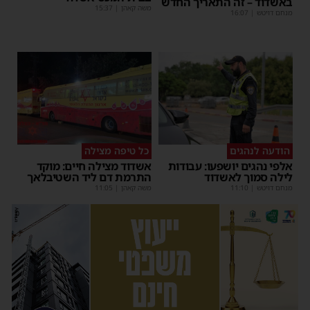
באשדוד – זה התאריך החדש
משה קאהן
|
15:37
מנחם דויטש
|
16:07
הודעה לנהגים
כל טיפה מצילה
אלפי נהגים יושפעו: עבודות
אשדוד מצילה חיים: מוקד
לילה סמוך לאשדוד
התרמת דם ליד השטיבלאך
מנחם דויטש
|
11:10
משה קאהן
|
11:05