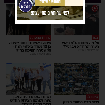
1
פרסומת
צפו
פירות ההסתה
על מה שוחחו מ"מ ראש
אימה באשדוד: בחור ישיבה
העיר והחיד"א אברג׳ל?
בן 13 נשדד באיומי רצח –
המשטרה הקימה צח”מ
יוסי יחזקאלי
|
23:37
מנחם דויטש
|
22:32
רשות המסים הניחה אבן
שימו לב
פינה למתקן הבידוק החדש
שינוי חריג במועד השוק
בבית המכס אשדוד