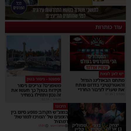
עוד כותרות
יש לאן לצאת
סמנטו - ניסור בטון
תחם הבאולינג הגדול
האטרקטיבי בדרום פותח
משפצים? צריכים ניסור
ת שעריו לציבור החרדי
וקידוח בטון? כך תעשו את
זה נכון ותוזילו במחיר
קודם
|
01:35
מקודם
|
02:14
היכונו
במוצ”ש הקרוב: מופע סיום בין
הזמנים של 'המרכז למורשת'
ו'מהות'
מנחם דויטש
11:01