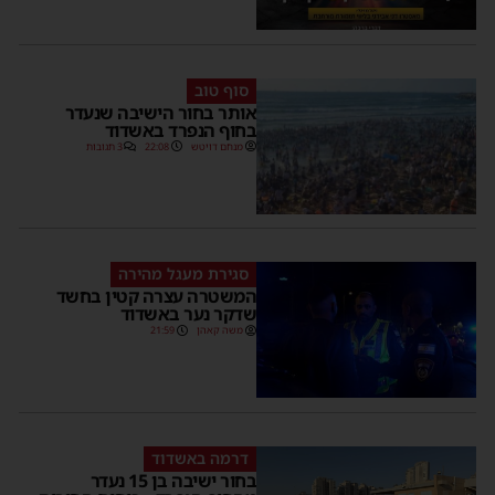
סוף טוב
אותר בחור הישיבה שנעדר
בחוף הנפרד באשדוד
מנחם דויטש
22:08
3 תגובות
סגירת מעגל מהירה
המשטרה עצרה קטין בחשד
שדקר נער באשדוד
משה קאהן
21:59
דרמה באשדוד
בחור ישיבה בן 15 נעדר