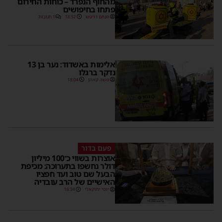
מהחוף הנפרד – כוחות החירום
פתחו בחיפושים
מנחם דויטש
18:32
1 תגובות
אלימות באשדוד: נער בן 13
נדקר ברגלו
משה קאהן
18:04
פעם בדור
אוצרות בשווי כ־100 מיליון
דולר נחשפו בתערוכה: מכיפת
הבעל שם טוב ועד חפציו
האישיים של הרב עובדיה
יוסי יחזקאלי
16:34