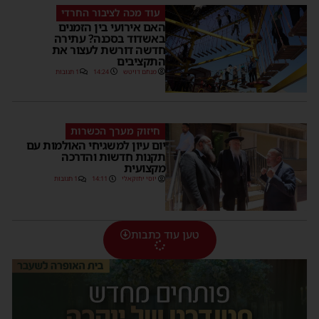
עוד מכה לציבור החרדי
האם אירועי בין הזמנים
באשדוד בסכנה? עתירה
חדשה דורשת לעצור את
התקציבים
מנחם דויטש
14:24
1 תגובות
חיזוק מערך הכשרות
יום עיון למשגיחי האולמות עם
תקנות חדשות והדרכה
מקצועית
יוסי יחזקאלי
14:11
1 תגובות
טען עוד כתבות