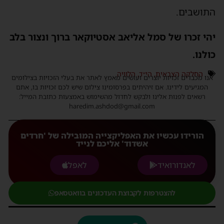
התושבים.
יהי זכרו של סמל אליאב אסטיוקאר ברוך ונצור בלב
כולנו.
החלקה הצבאית
,
הי״ד
,
הלוויה
אנו מכבדים זכויות יוצרים ועושים מאמץ לאתר את בעלי הזכויות בצילומים
המגיעים לידינו. אם זיהיתים בפרסומינו צילום שיש לכם זכויות בו, אתם
רשאים לפנות אלינו ולבקש לחדול מהשימוש באמצעות כתובת המייל:
haredim.ashdod@gmail.com
הורידו עכשיו את האפליקצייה המובילה של 'חרדים
אשדוד' אליכם לנייד
לאנדורואיד
לאפל
להצטרפות לקבוצת העדכונים בוואטסאפ