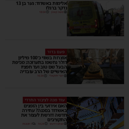
אלימות באשדוד: נער בן 13
נדקר ברגלו
משה קאהן
18:04
פעם בדור
אוצרות בשווי כ־100 מיליון
דולר נחשפו בתערוכה: מכיפת
הבעל שם טוב ועד חפציו
האישיים של הרב עובדיה
יוסי יחזקאלי
16:34
עוד מכה לציבור החרדי
האם אירועי בין הזמנים
באשדוד בסכנה? עתירה
חדשה דורשת לעצור את
התקציבים
מנחם דויטש
14:24
1 תגובות