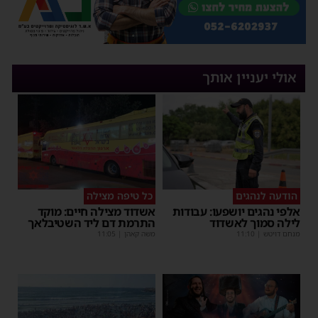
אולי יעניין אותך
הודעה לנהגים
כל טיפה מצילה
אלפי נהגים יושפעו: עבודות
אשדוד מצילה חיים: מוקד
לילה סמוך לאשדוד
התרמת דם ליד השטיבלאך
מנחם דויטש
|
11:10
משה קאהן
|
11:05