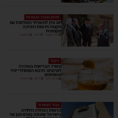
חיזוק מערך הכשרות
יום עיון למשגיחי האולמות עם
תקנות חדשות והדרכה
מקצועית
יוסי יחזקאלי
14:11
1 תגובות
ריקול
משרד הבריאות באזהרה
לצרכנים: הדבש הפופולרי יורד
מהמדפים
מנחם דויטש
06:57
1 תגובות
כבוד לאשדוד
הרשות הגדולה היחידה
בישראל שזכתה בפרס מגן שר