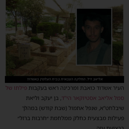
אליאב ז״ל. החלקה הצבאית בבית העלמין באשדוד
העיר אשדוד כואבת ומרכינה ראש בעקבות
פילתו של
סמל אליאב אסטיוקאר הי”ד
, בן יעקב וליאת
שיבלחט”א, שנפל אתמול (שבת קודש) במהלך
פעילות מבצעית כחלק ממלחמת ״חרבות ברזל״
ברצועת עזה.