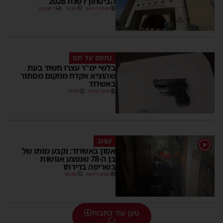
הביטחון לשנת 2026
מנחם דויטש
18:36
1 תגובות
נתפס על חם
בלשי ימ"ר עצרו חשוד בעת
שהוציא אקדח ממקום מסתור
באשדוד
משה קאהן
10:38
עצוב
1
אסון באשדוד: נקבע מותו של
בן ה-78 שנפצע אנושות
בשריפה בדירתו
מנחם דויטש
09:38
טען עוד כתבות