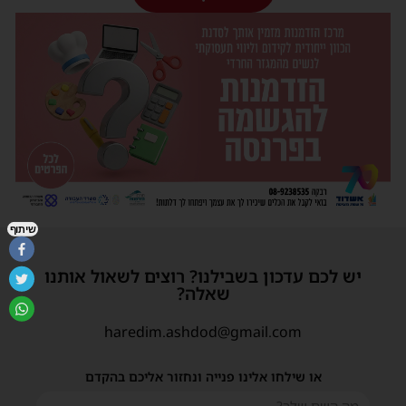
שיתוף
יש לכם עדכון בשבילנו? רוצים לשאול אותנו
שאלה?
haredim.ashdod@gmail.com
או שילחו אלינו פנייה ונחזור אליכם בהקדם