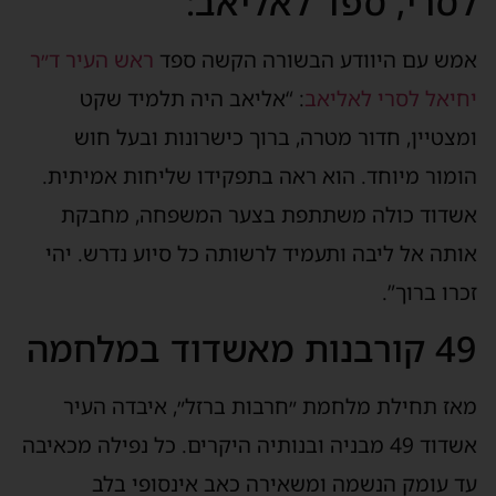
לסרי, ספד לאליאב:
אמש עם היוודע הבשורה הקשה ספד
ראש העיר ד״ר
יחיאל לסרי לאליאב
: “אליאב היה תלמיד שקט
ומצטיין, חדור מטרה, ברוך כישרונות ובעל חוש
הומור מיוחד. הוא ראה בתפקידו שליחות אמיתית.
אשדוד כולה משתתפת בצער המשפחה, מחבקת
אותה אל ליבה ותעמיד לרשותה כל סיוע נדרש. יהי
זכרו ברוך”.
49 קורבנות מאשדוד במלחמה
מאז תחילת מלחמת ״חרבות ברזל״, איבדה העיר
אשדוד 49 מבניה ובנותיה היקרים. כל נפילה מכאיבה
עד עומק הנשמה ומשאירה כאב אינסופי בלב