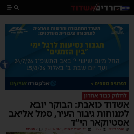
פתח סרג
לחלוק כבוד אחרון
אשדוד כואבת: הבוקר יובא
למנוחות גיבור העיר, סמל אליאב
אסטיוקאר הי”ד
מנחם דויטש
07:27
י״ב בטבת תשפ״ה (12/01/2025)
2 תגובות