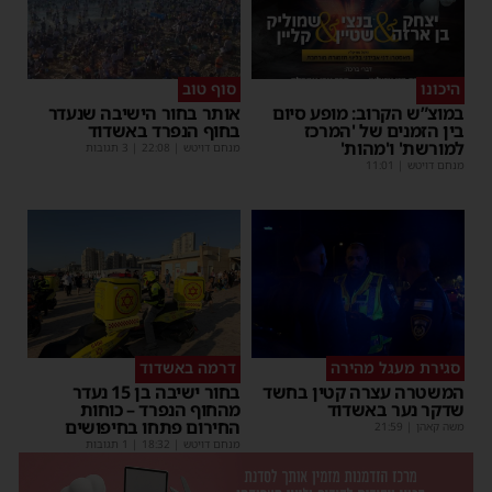
היכונו
סוף טוב
במוצ”ש הקרוב: מופע סיום
אותר בחור הישיבה שנעדר
בין הזמנים של 'המרכז
בחוף הנפרד באשדוד
למורשת' ו'מהות'
מנחם דויטש
|
22:08
| 3 תגובות
מנחם דויטש
|
11:01
סגירת מעגל מהירה
דרמה באשדוד
המשטרה עצרה קטין בחשד
בחור ישיבה בן 15 נעדר
שדקר נער באשדוד
מהחוף הנפרד – כוחות
החירום פתחו בחיפושים
משה קאהן
|
21:59
מנחם דויטש
|
18:32
| 1 תגובות