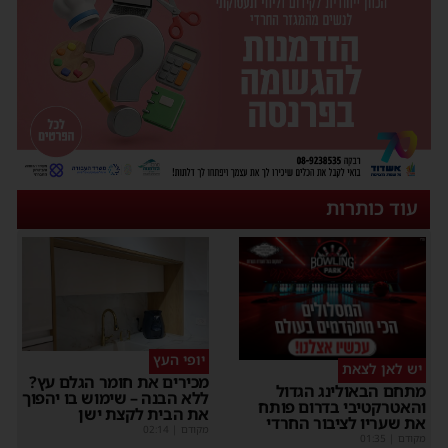
עוד כותרות
יופי העץ
יש לאן לצאת
מכירים את חומר הגלם עץ?
מתחם הבאולינג הגדול
ללא הבנה – שימוש בו יהפוך
והאטרקטיבי בדרום פותח
את הבית לקצת ישן
את שעריו לציבור החרדי
מקודם
|
02:14
מקודם
|
01:35