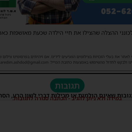
כונני ההצלה שהצילו את חיי הילדה שכעת מאושפזת כאמ
 לאתר את בעלי הזכויות בצילומים המגיעים לידינו. אם זיהיתים בפרסומינו צילום 
ו ולבקש לחדול מהשימוש באמצעות כתובת המייל: haredim.ashdod@gmail.com
תגובות
גובות שאינם הולמות או מכילות דברי לשון הרע, הסת
במידה ולא ניתן להגיב - הכתבה סגורה לתגובות.