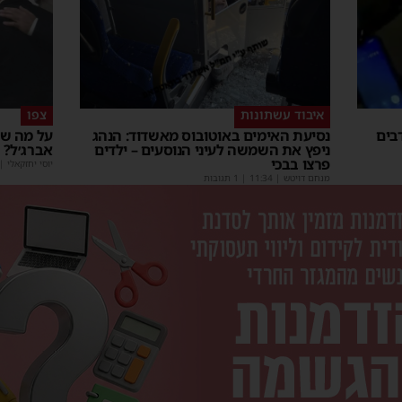
איבוד עשתונות
צפו
בים
נסיעת האימים באוטובוס מאשדוד: הנהג
על מה שו
ניפץ את השמשה לעיני הנוסעים – ילדים
אברג׳ל?
פרצו בבכי
יוסי יחזקאלי
|
מנחם דויטש
|
11:34
| 1 תגובות