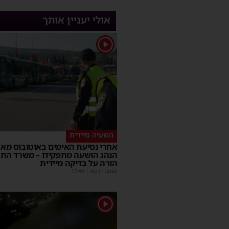
אולי יעניין אותך
1
השעיה מיידית
אחרי נסיעת האימים באוטובוס מאש
הנהג הושעה מתפקידו – משרד הת
הורה על בדיקה מיידית
מנחם דויטש
|
17:44
1