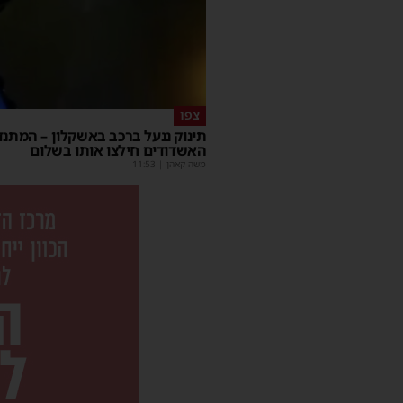
צפו
תינוק ננעל ברכב באשקלון – המתנד
האשדודים חילצו אותו בשלום
משה קאהן
|
11:53