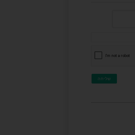
דוא"ל
(לא
חובה)