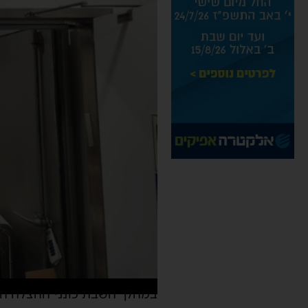
במהלך השבת כונני ההצלה הוזעקו לד