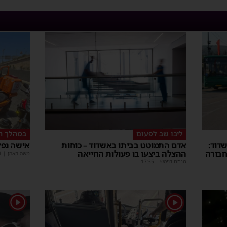
ליבו שב לפעום
במהלך ה
דוד:
אדם התמוטט בביתו באשדוד – כוחות
אישה נפל
חבורה
ההצלה ביצעו בו פעולות החייאה
משה קאהן
|
1
מנחם דויטש
|
17:35
1
1