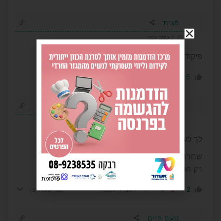
חגית
2 שנים לפני
פיקוד העורף ממהר מדי אין שיגרה
-1
5
הגב לתגובה
אבי
2 שנים לפני
לך לעזאזל חושב שהוא יותר חכם מפקוד העורף
שחרר את הילדים ללמוד
רק התורה שלהם תגן על העיר
פרסומת
-6
2
הגב לתגובה
הצג תשובות
(3)
נועם חיים