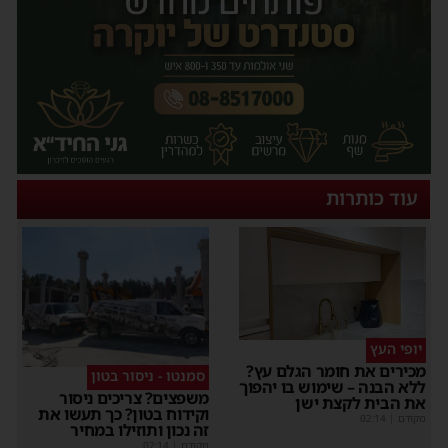
עוד כותרות
יופי העץ
מכירים את חומר הגלם עץ?
סמנטו - ניסור בטון
ללא הבנה – שימוש בו יהפוך
משפצים? צריכים ניסור
את הבית לקצת ישן
וקידוח בטון? כך תעשו את
מקודם
|
02:14
זה נכון ותוזילו במחיר
מקודם
|
02:14