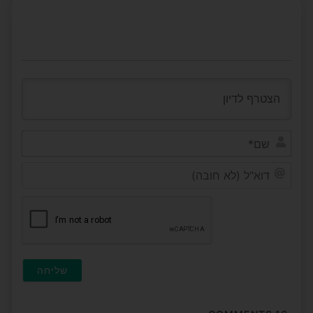
שם*
דוא"ל
(לא
חובה