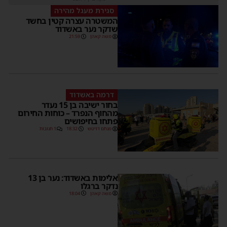
סגירת מעגל מהירה
המשטרה עצרה קטין בחשד
שדקר נער באשדוד
משה קאהן
21:59
דרמה באשדוד
בחור ישיבה בן 15 נעדר
מהחוף הנפרד – כוחות החירום
פתחו בחיפושים
מנחם דויטש
18:32
1 תגובות
אלימות באשדוד: נער בן 13
נדקר ברגלו
משה קאהן
18:04