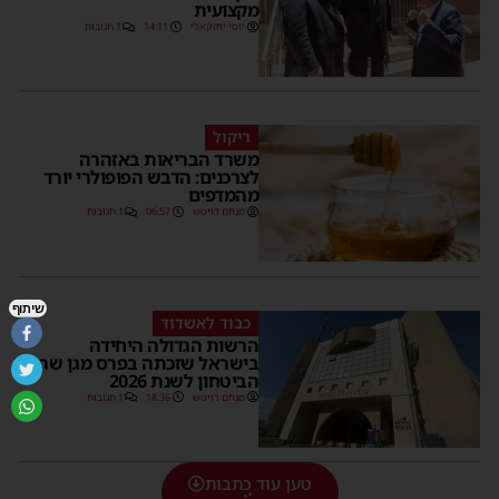
מקצועית
יוסי יחזקאלי
14:11
1 תגובות
ריקול
משרד הבריאות באזהרה
לצרכנים: הדבש הפופולרי יורד
מהמדפים
מנחם דויטש
06:57
1 תגובות
שיתוף
כבוד לאשדוד
הרשות הגדולה היחידה
בישראל שזכתה בפרס מגן שר
הביטחון לשנת 2026
מנחם דויטש
18:36
1 תגובות
טען עוד כתבות