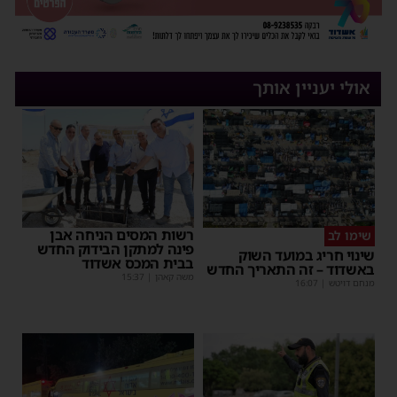
אולי יעניין אותך
רשות המסים הניחה אבן
שימו לב
פינה למתקן הבידוק החדש
שינוי חריג במועד השוק
בבית המכס אשדוד
באשדוד – זה התאריך החדש
משה קאהן
|
15:37
מנחם דויטש
|
16:07