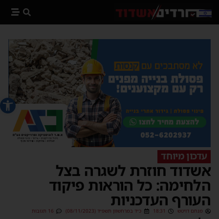
פתח סרג
עדכון מיוחד
אשדוד חוזרת לשגרה בצל
הלחימה: כל הוראות פיקוד
העורף העדכניות
מנחם דויטש
18:31
כ״ד במרחשוון תשפ״ד (08/11/2023)
16 תגובות