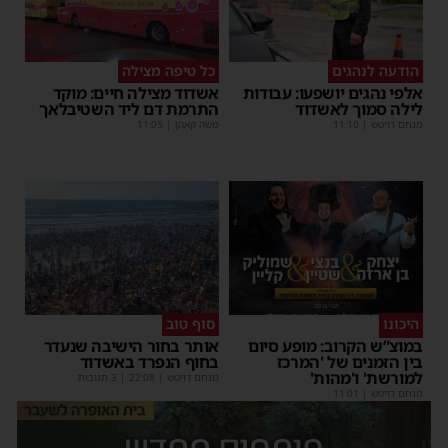
הודעה לנהגים
כל טיפה מצילה
אלפי נהגים יושפעו: עבודות
אשדוד מצילה חיים: מוקד
לילה סמוך לאשדוד
התרמת דם ליד השטיבלאך
מנחם דויטש
|
11:10
משה קאהן
|
11:05
היכונו
סוף טוב
במוצ”ש הקרוב: מופע סיום
אותר בחור הישיבה שנעדר
בין הזמנים של 'המרכז
בחוף הנפרד באשדוד
למורשת' ו'מהות'
מנחם דויטש
|
22:08
| 3 תגובות
מנחם דויטש
|
11:01