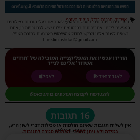
אשדוד
,
חרבות ברזל
,
פיקוד העורף
אנו מכבדים זכויות יוצרים ועושים מאמץ לאתר את בעלי הזכויות בצילומים
המגיעים לידינו. אם זיהיתים בפרסומינו צילום שיש לכם זכויות בו, אתם
רשאים לפנות אלינו ולבקש לחדול מהשימוש באמצעות כתובת המייל:
haredim.ashdod@gmail.com
הורידו עכשיו את האפליקצייה המובילה של 'חרדים
אשדוד' אליכם לנייד
לאנדורואיד
לאפל
להצטרפות לקבוצת העדכונים בוואטסאפ
16 תגובות
אין לשלוח תגובות שאינם הולמות או מכילות דברי לשון הרע,
הסתה ורכילות.
במידה ולא ניתן להגיב - הכתבה סגורה לתגובות.