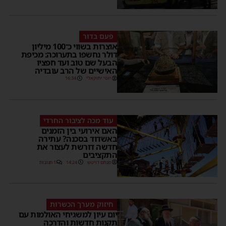
פעם בדור
אוצרות בשווי כ־100 מיליון
דולר נחשפו בתערוכה: מכיפת
הבעל שם טוב ועד חפציו
האישיים של הרב עובדיה
יוסי יחזקאלי
16:34
עוד מכה לציבור החרדי
האם אירועי בין הזמנים
באשדוד בסכנה? עתירה
חדשה דורשת לעצור את
התקציבים
מנחם דויטש
14:24
1 תגובות
חיזוק מערך הכשרות
יום עיון למשגיחי האולמות עם
תקנות חדשות והדרכה