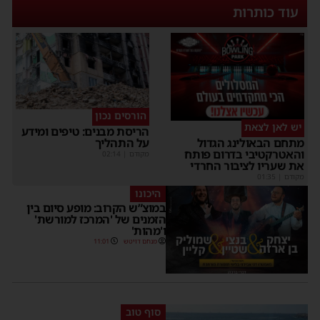
עוד כותרות
הורסים נכון
יש לאן לצאת
הריסת מבנים: טיפים ומידע
על התהליך
מתחם הבאולינג הגדול
והאטרקטיבי בדרום פותח
מקודם
|
02:14
את שעריו לציבור החרדי
מקודם
|
01:35
היכונו
במוצ”ש הקרוב: מופע סיום בין
הזמנים של 'המרכז למורשת'
ו'מהות'
מנחם דויטש
11:01
סוף טוב