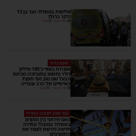
אלימות באשדוד: נער בן 13
נדקר ברגלו
משה קאהן
18:04
פעם בדור
אוצרות בשווי כ־100 מיליון
דולר נחשפו בתערוכה: מכיפת
הבעל שם טוב ועד חפציו
האישיים של הרב עובדיה
יוסי יחזקאלי
16:34
עוד מכה לציבור החרדי
האם אירועי בין הזמנים
באשדוד בסכנה? עתירה
חדשה דורשת לעצור את
התקציבים