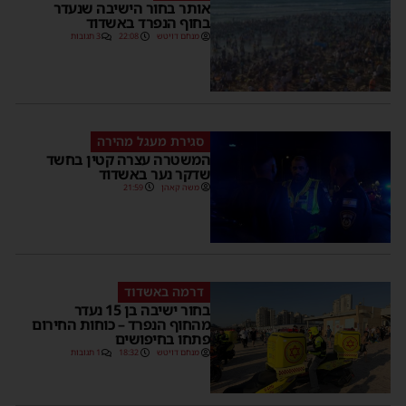
אותר בחור הישיבה שנעדר
בחוף הנפרד באשדוד
מנחם דויטש
22:08
3 תגובות
סגירת מעגל מהירה
המשטרה עצרה קטין בחשד
שדקר נער באשדוד
משה קאהן
21:59
דרמה באשדוד
בחור ישיבה בן 15 נעדר
מהחוף הנפרד – כוחות החירום
פתחו בחיפושים
מנחם דויטש
18:32
1 תגובות