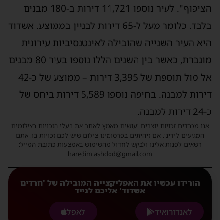
הציפוף". לעיר נוספו 11,721 דירות ב-180 מבנים
בלבד. כלומר מעל ל-65 דירות לבניין בממוצע. אשדוד
היא העיר השנייה שהובילה לאינטנסיביות עירונית
מוגברת, כאשר בין השנים הללו נוספו בעיר 80 מבנים
אל מול תוספת של 3,395 דירות – ממוצע של כ-42
דירות למבנה. בחיפה נוספו 5,589 דירות ביחס של
כ-24 דירות למבנה.
אנו מכבדים זכויות יוצרים ועושים מאמץ לאתר את בעלי הזכויות בצילומים
המגיעים לידינו. אם זיהיתים בפרסומינו צילום שיש לכם זכויות בו, אתם
רשאים לפנות אלינו ולבקש לחדול מהשימוש באמצעות כתובת המייל:
haredim.ashdod@gmail.com
הורידו עכשיו את האפליקצייה המובילה של 'חרדים
אשדוד' אליכם לנייד
לאנדורואיד
לאפל