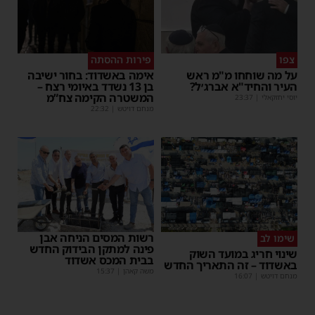
צפו
פירות ההסתה
על מה שוחחו מ"מ ראש
אימה באשדוד: בחור ישיבה
העיר והחיד"א אברג׳ל?
בן 13 נשדד באיומי רצח –
המשטרה הקימה צח”מ
יוסי יחזקאלי
|
23:37
מנחם דויטש
|
22:32
רשות המסים הניחה אבן
שימו לב
פינה למתקן הבידוק החדש
שינוי חריג במועד השוק
בבית המכס אשדוד
באשדוד – זה התאריך החדש
משה קאהן
|
15:37
מנחם דויטש
|
16:07