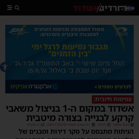
פתח סרג
צפיפות חיובית:
אשדוד במקום ה-1 בניצול משאבי
קרקע לבנייה בצורה מיטבית
אביב נחשוני
19:07
י״ח בשבט תשפ״ד (28/01/2024)
3 תגובות
הניתוח מתבסס על סקר דירות ומבנים של