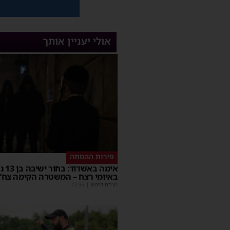
אולי יעניין אותך
פירות ההסתה
אימה באשד
באיומי רצח – המשטרה הקימה צח”
מנחם דויטש
|
22:32