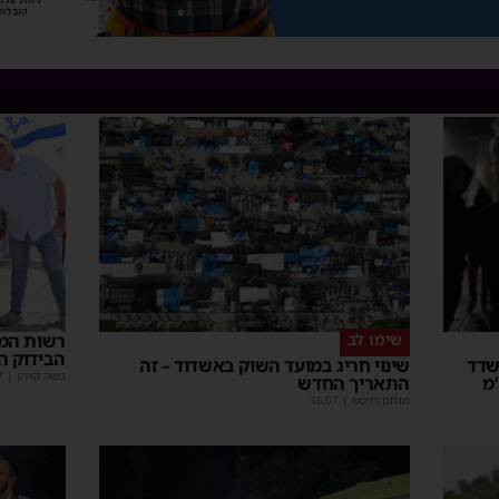
שימו לב
רשות המס
הבידוק ה
וד: בחור ישיבה בן 13 נשדד
שינוי חריג במועד השוק באשדוד – זה
משה קאהן
|
7
מ
התאריך החדש
מנחם דויטש
|
16:07