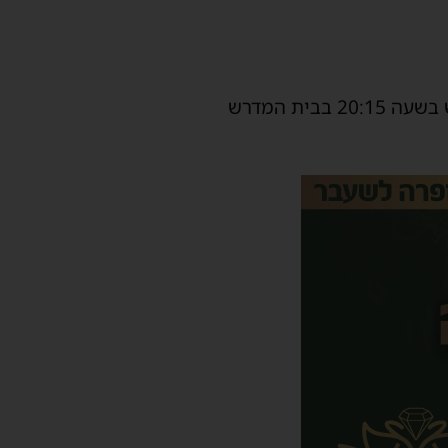
המשפיע מלהיב לבבות ישראל רבי אלימלך בידרמן שליט״א יערוך את סעודת ראש חודש בשעה 20:15 בבית המדרש