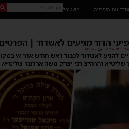
דרונות העירייה
השטיבל
יעי הדור מגיעים לאשדוד | הפרטים
07/02)
3 תגובות
יים להגיע לאשדוד לכבוד ראש חודש אדר א׳ במקו
ן שליט״א והרה״צ רבי יצחק משה ארלנגר שליט״א 