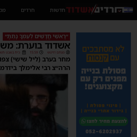
חדשות
חרדים
ממס
״רָאשֵׁי חֳדָשִׁים לְעַמְּךָ נָתַתָּ״
אשדוד בוערת: משפ
מנחם דויטש
15:59
כ״ח בשבט תשפ״ד (/2024
מחר בערב (ליל שישי) צפו
הרה״צ רבי אלימלך בידרמ