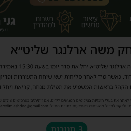
חק משה ארלנגר שליט״א
מורינו המשפיע רבי יצחק 
ובע ז׳ באשדוד. כאשר מיד לאחר סליחות ישא שיחת התעוררות ופדי
ו הקהל בראשות המשפיע את תפילת מנחה, קריאת ויחל ות
 לאתר את בעלי הזכויות בצילומים המגיעים לידינו. אם זיהיתים בפרסומינו צילום 
ו ולבקש לחדול מהשימוש באמצעות כתובת המייל: haredim.ashdod@gmail.com
3 תגובות