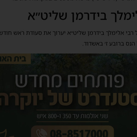
ימלך בידרמן שליט״א
 הנס ברובע ז׳ באשדוד.