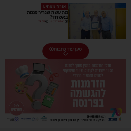
אורח מפתיע
מה עשה שגריר פנמה
באשדוד?
מנחם דויטש
22:08
טען עוד כתבות