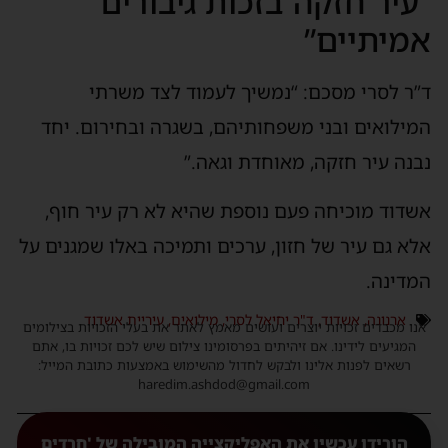
“עיר חזקה בזכות גיבורים
אמיתיים”
ד”ר לסרי מסכם: “נמשיך לעמוד לצד משרתי
המילואים ובני משפחותיהם, בשגרה ובחירום. יחד
נבנה עיר חזקה, מאוחדת וגאה.”
אשדוד מוכיחה פעם נוספת שהיא לא רק עיר חוף,
אלא גם עיר של חזון, ערכים ותמיכה באלו שמגנים על
המדינה.
ארנונה
,
אשדוד
,
ד"ר יחיאל לסרי
,
מילואים
,
עיריית אשדוד
אנו מכבדים זכויות יוצרים ועושים מאמץ לאתר את בעלי הזכויות בצילומים
המגיעים לידינו. אם זיהיתים בפרסומינו צילום שיש לכם זכויות בו, אתם
רשאים לפנות אלינו ולבקש לחדול מהשימוש באמצעות כתובת המייל:
haredim.ashdod@gmail.com
הורידו עכשיו את האפליקצייה המובילה של 'חרדים