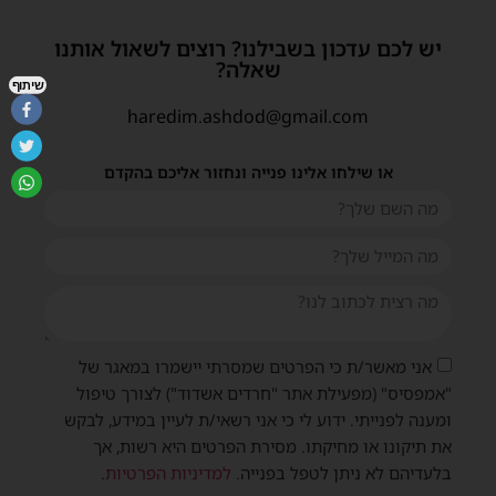
יש לכם עדכון בשבילנו? רוצים לשאול אותנו
שאלה?
שיתוף
haredim.ashdod@gmail.com
או שילחו אלינו פנייה ונחזור אליכם בהקדם
אני מאשר/ת כי הפרטים שמסרתי יישמרו במאגר של
"אמפסיס" (מפעילת אתר "חרדים אשדוד") לצורך טיפול
ומענה לפנייתי. ידוע לי כי אני רשאי/ת לעיין במידע, לבקש
את תיקונו או מחיקתו. מסירת הפרטים היא רשות, אך
בלעדיהם לא ניתן לטפל בפנייה.
למדיניות הפרטיות
.