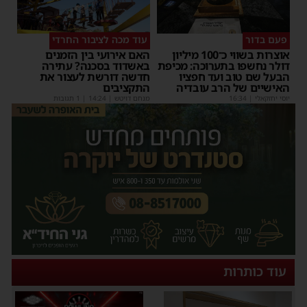
פעם בדור
עוד מכה לציבור החרדי
אוצרות בשווי כ־100 מיליון
האם אירועי בין הזמנים
דולר נחשפו בתערוכה: מכיפת
באשדוד בסכנה? עתירה
הבעל שם טוב ועד חפציו
חדשה דורשת לעצור את
האישיים של הרב עובדיה
התקציבים
יוסי יחזקאלי
|
16:34
מנחם דויטש
|
14:24
| 1 תגובות
עוד כותרות