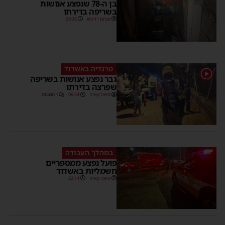
בן ה-78 שנפצע אנושות
בשריפה בדירתו
מנחם דויטש
09:38
טרגדיה באשדוד
1
גבר נפצע אנושות בשריפה
שפרצה בדירתו
משה קאהן
06:44
1 תגובות
במהלך העבודה
פועל נפצע ממספריים
חשמליות באשדוד
משה קאהן
22:14