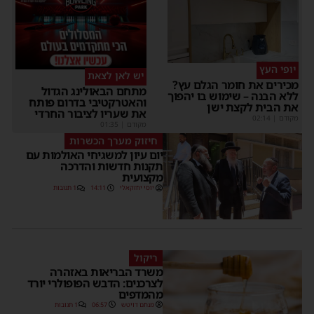
יופי העץ
יש לאן לצאת
מכירים את חומר הגלם עץ?
מתחם הבאולינג הגדול
ללא הבנה – שימוש בו יהפוך
והאטרקטיבי בדרום פותח
את הבית לקצת ישן
את שעריו לציבור החרדי
מקודם
|
02:14
מקודם
|
01:35
חיזוק מערך הכשרות
יום עיון למשגיחי האולמות עם
תקנות חדשות והדרכה
מקצועית
יוסי יחזקאלי
14:11
1 תגובות
ריקול
משרד הבריאות באזהרה
לצרכנים: הדבש הפופולרי יורד
מהמדפים
מנחם דויטש
06:57
1 תגובות