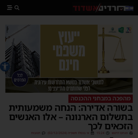
פתח סרג
מהפכה במבחני ההכנסה
בשורה אדירה: הנחה משמעותית
בתשלום הארנונה – אלו האנשים
הזכאים לכך
מנחם דויטש
15:24
א׳ בכסלו תשפ״ה (02/12/2024)
תגובות