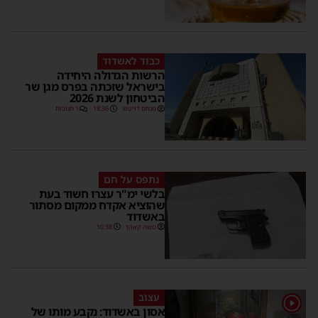
כבוד לאשדוד
הרשות הגדולה היחידה
בישראל שזכתה בפרס מגן שר
הביטחון לשנת 2026
מנחם דויטש
18:36
1 תגובות
נתפס על חם
בלשי ימ"ר עצרו חשוד בעת
שהוציא אקדח ממקום מסתור
באשדוד
משה קאהן
10:38
עצוב
1
אסון באשדוד: נקבע מותו של