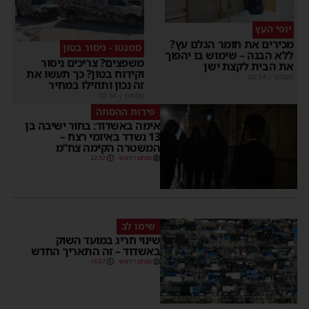
יופי העץ
מכירים את חומר הגלם עץ?
סמנטו - ניסור בטון
ללא הבנה – שימוש בו יהפוך
משפצים? צריכים ניסור
את הבית לקצת ישן
וקידוח בטון? כך תעשו את
מקודם
|
02:14
זה נכון ותוזילו במחיר
מקודם
|
02:14
פירות ההסתה
אימה באשדוד: בחור ישיבה בן
13 נשדד באיומי רצח –
המשטרה הקימה צח”מ
מנחם דויטש
22:32
שימו לב
שינוי חריג במועד השוק
באשדוד – זה התאריך החדש
מנחם דויטש
16:07