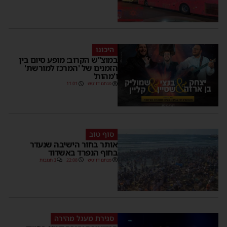
היכונו
במוצ”ש הקרוב: מופע סיום בין
הזמנים של 'המרכז למורשת'
ו'מהות'
מנחם דויטש
11:01
סוף טוב
אותר בחור הישיבה שנעדר
בחוף הנפרד באשדוד
מנחם דויטש
22:08
3 תגובות
סגירת מעגל מהירה