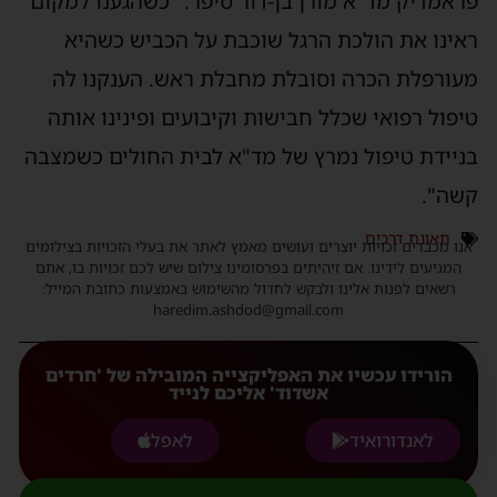
פראמדיק מד"א מורן בן-דור סיפר: "כשהגענו למקום
ראינו את הולכת הרגל שוכבת על הכביש כשהיא
מעורפלת הכרה וסובלת מחבלת ראש. הענקנו לה
טיפול רפואי שכלל חבישות וקיבועים ופינינו אותה
בניידת טיפול נמרץ של מד"א לבית החולים כשמצבה
קשה".
תאונת דרכים
אנו מכבדים זכויות יוצרים ועושים מאמץ לאתר את בעלי הזכויות בצילומים
המגיעים לידינו. אם זיהיתים בפרסומינו צילום שיש לכם זכויות בו, אתם
רשאים לפנות אלינו ולבקש לחדול מהשימוש באמצעות כתובת המייל:
haredim.ashdod@gmail.com
הורידו עכשיו את האפליקצייה המובילה של 'חרדים
אשדוד' אליכם לנייד
לאנדורואיד
לאפל