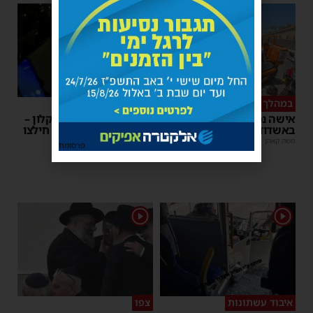
1
במהלך העבודה
צפו
אישה נפלה מסולם במחסן
תינוק ננעל ברכב באשקלון –
באשדוד
המתנדבים האשדודים חילצו
אותו בשלום
משה קאהן
|
17:31
פרסומת
משה קאהן
|
11:53
1
1
איבוד עשתונות
צפו