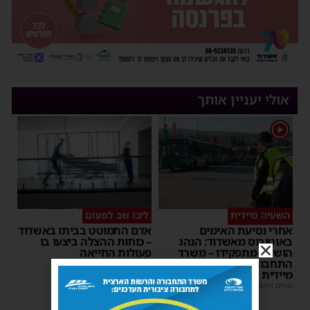
אולי יעניין אותך
1
השעיה מיידית
ליבו שב לפעום
אחרי נסיעת האימים
אדם התמוטט בביתו באשדוד
באוטובוס מאשדוד: הנהג
– כוחות ההצלה ביצעו בו
הושעה מתפקידו – משרד
פעולות החייאה
התחבורה הורה על בדיקה
מנחם דויטש
|
17:35
מיידית
מנחם דויטש
|
17:44