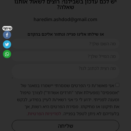
יש לכם עדכון בשבילנו? רוצים לשאול אותנו
שאלה?
haredim.ashdod@gmail.com
שיתוף
או שילחו אלינו פנייה ונחזור אליכם בהקדם
אני מאשר/ת כי הפרטים שמסרתי יישמרו במאגר של
"אמפסיס" (מפעילת אתר "חרדים אשדוד") לצורך טיפול
ומענה לפנייתי. ידוע לי כי אני רשאי/ת לעיין במידע, לבקש
את תיקונו או מחיקתו. מסירת הפרטים היא רשות, אך
בלעדיהם לא ניתן לטפל בפנייה.
למדיניות הפרטיות
.
שליחה