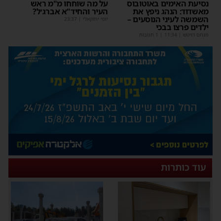
נסיעת האימים באוטובוס
על מה שוחחו מ"מ ראש
מאשדוד: הנהג ניפץ את
העיר והחיד"א אברג׳ל?
השמשה לעיני הנוסעים –
יוסי יחזקאלי
|
23:37
ילדים פרצו בבכי
מנחם דויטש
|
11:34
| 1 תגובות
עוד כותרות