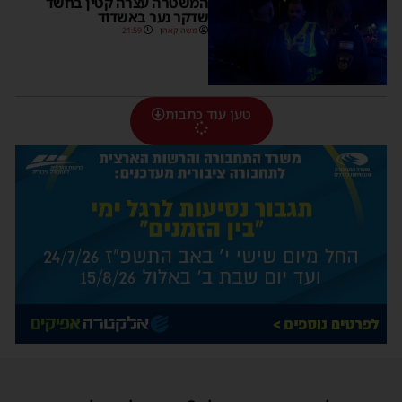
המשטרה עצרה קטין בחשד
שדקר נער באשדוד
משה קאהן
21:59
טען עוד כתבות