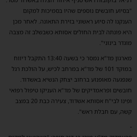
דניאל בוקובזה ראש סניף איחוד הצלה באשדוד מסר:
"בסיוע חובשים נוספים שהיו בסמיכות למקום
הענקנו לה סיוע ראשוני בזירת התאונה. לאחר מכן
היא פונתה לבית החולים אסותא כשבשלב זה מצבה
מוגדר בינוני".
מארגון מד"א נמסר כי בשעה 13:40 התקבל דיווח
במוקד 101 של מד"א במרחב לכיש, על הולכת רגל
שנפגעה מאופנוע ברחוב יצחק הנשיא באשדוד.
חובשים ופראמדיקים של מד"א העניקו טיפול רפואי
ופינו לבי"ח אסותא אשדוד, צעירה כבת 20 במצב
קשה, עם חבלת ראש".
-