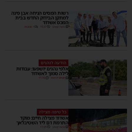
רשות המסים הניחה אבן פינה
למתקן הבידוק החדש בבית
המכס אשדוד
משה קאהן
15:37
1 תגובות
הודעה לנהגים
אלפי נהגים יושפעו: עבודות
לילה סמוך לאשדוד
מנחם דויטש
11:10
כל טיפה מצילה
אשדוד מצילה חיים: מוקד
התרמת דם ליד השטיבלאך
משה קאהן
11:05