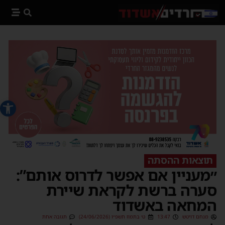
פתח סרג
תוצאות ההסתה
״מעניין אם אפשר לדרוס אותם”:
סערה ברשת לקראת שיירת
המחאה באשדוד
מנחם דויטש
13:47
ט׳ בתמוז תשפ״ו (24/06/2026)
תגובה אחת