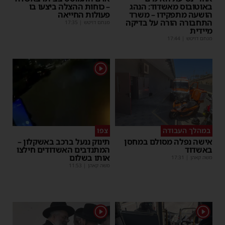
באוטובוס מאשדוד: הנהג
– כוחות ההצלה ביצעו בו
הושעה מתפקידו – משרד
פעולות החייאה
התחבורה הורה על בדיקה
מנחם דויטש
|
17:35
מיידית
מנחם דויטש
|
17:44
1
במהלך העבודה
צפו
אישה נפלה מסולם במחסן
תינוק ננעל ברכב באשקלון –
באשדוד
המתנדבים האשדודים חילצו
אותו בשלום
משה קאהן
|
17:31
משה קאהן
|
11:53
1
1