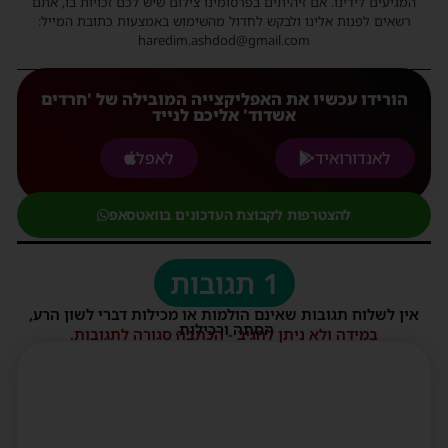
המגיעים לידינו. אם זיהיתים בפרסומינו צילום שיש לכם זכויות בו, אתם
רשאים לפנות אלינו ולבקש לחדול מהשימוש באמצעות כתובת המייל:
haredim.ashdod@gmail.com
הורידו עכשיו את האפליקצייה המובילה של 'חרדים
אשדוד' אליכם לנייד
לאנדורואיד
לאפל
להצטרפות לקבוצת העדכונים בוואטסאפ
1 תגובות
אין לשלוח תגובות שאינם הולמות או מכילות דברי לשון הרע,
הסתה ורכילות.
במידה ולא ניתן להגיב - הכתבה סגורה לתגובות.