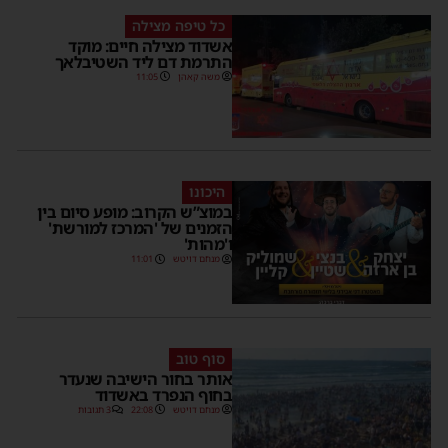
כל טיפה מצילה
אשדוד מצילה חיים: מוקד
התרמת דם ליד השטיבלאך
משה קאהן
11:05
היכונו
במוצ”ש הקרוב: מופע סיום בין
הזמנים של 'המרכז למורשת'
ו'מהות'
מנחם דויטש
11:01
סוף טוב
אותר בחור הישיבה שנעדר
בחוף הנפרד באשדוד
מנחם דויטש
22:08
3 תגובות