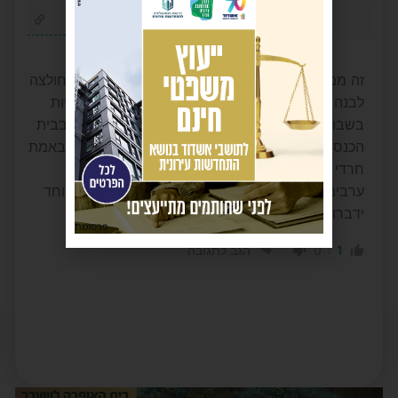
יהודי
1 חודש לפני
זה ממש מלחיץ ההסטה הזו אני חרדי לבוש חולצה חולצה
לבנה וכיפה שחורה ללא מגבעת וחליפה ויצא לי להיות
בשבוע האחרון בסטואציה עים קרובים חברים וגם בבית
הכנסת דיברו על החרדים האלה וכו כאילו שאני לא באמת
חרדי וזה יותר מטריד כי זה כמו לדבר על עזתים ליד
ערבים רובם ימנעו לדבר. אבל קיצונים ושונאים במיוחד
ידברו …
פרסומת
0
1
הגב לתגובה