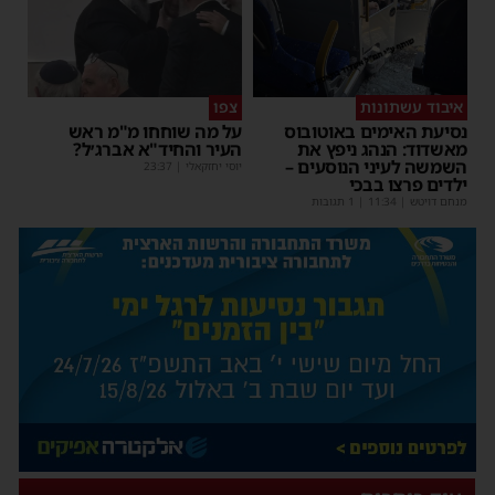
איבוד עשתונות
צפו
נסיעת האימים באוטובוס
על מה שוחחו מ"מ ראש
מאשדוד: הנהג ניפץ את
העיר והחיד"א אברג׳ל?
השמשה לעיני הנוסעים –
יוסי יחזקאלי
|
23:37
ילדים פרצו בבכי
מנחם דויטש
|
11:34
| 1 תגובות