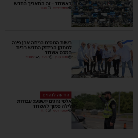
באשדוד – זה התאריך החדש
מנחם דויטש
16:07
רשות המסים הניחה אבן פינה
למתקן הבידוק החדש בבית
המכס אשדוד
משה קאהן
15:37
1 תגובות
הודעה לנהגים
אלפי נהגים יושפעו: עבודות
לילה סמוך לאשדוד
מנחם דויטש
11:10