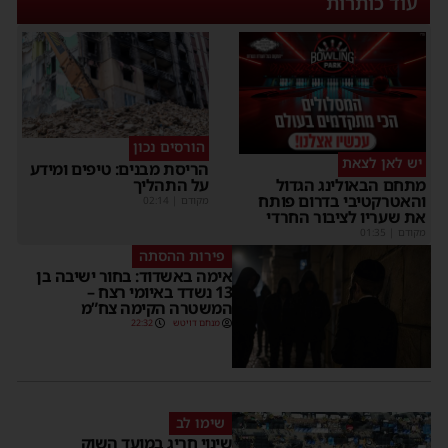
עוד כותרות
הורסים נכון
יש לאן לצאת
הריסת מבנים: טיפים ומידע
על התהליך
מתחם הבאולינג הגדול
והאטרקטיבי בדרום פותח
מקודם
|
02:14
את שעריו לציבור החרדי
מקודם
|
01:35
פירות ההסתה
אימה באשדוד: בחור ישיבה בן
13 נשדד באיומי רצח –
המשטרה הקימה צח”מ
מנחם דויטש
22:32
שימו לב
שינוי חריג במועד השוק