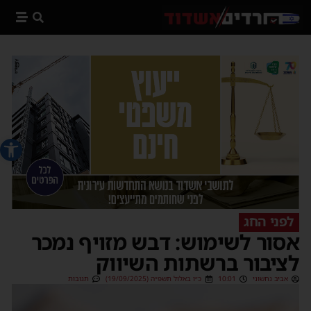
פתח סרג
לפני החג
אסור לשימוש: דבש מזויף נמכר
לציבור ברשתות השיווק
אביב נחשוני
10:01
כ״ו באלול תשפ״ה (19/09/2025)
תגובות