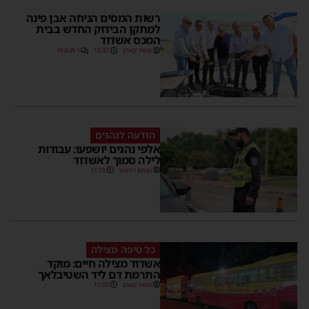
רשות המסים הניחה אבן פינה
למתקן הבידוק החדש בבית
המכס אשדוד
משה קאהן
15:37
1 תגובות
הודעה לנהגים
אלפי נהגים יושפעו: עבודות
לילה סמוך לאשדוד
מנחם דויטש
11:10
כל טיפה מצילה
אשדוד מצילה חיים: מוקד
התרמת דם ליד השטיבלאך
משה קאהן
11:05