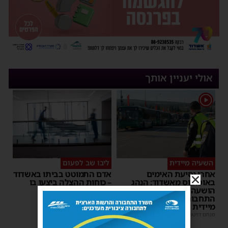
אולי יעניין אותך
1
השעיה מיידית
ליבו שב לפעום
אחרי נסיעת האימים
אדם התמוטט בביתו באשדוד
באוטובוס מאשדוד: הנהג
– כוחות ההצלה ביצעו בו
הושעה מתפקידו – משרד
פעולות החייאה
התחבורה הורה על בדיקה
מנחם דויטש
|
17:35
מיידית
מנחם דויטש
|
17:44