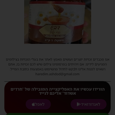
אנו מכבדים זכויות יוצרים ועושים מאמץ לאתר את בעלי הזכויות בצילומים
המגיעים לידינו. אם זיהיתים בפרסומינו צילום שיש לכם זכויות בו, אתם
רשאים לפנות אלינו ולבקש לחדול מהשימוש באמצעות כתובת המייל:
haredim.ashdod@gmail.com
הורידו עכשיו את האפליקצייה המובילה של 'חרדים
אשדוד' אליכם לנייד
לאנדורואיד
לאפל