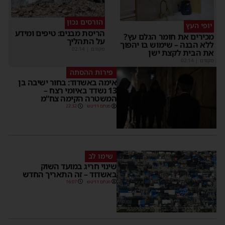
הורסים נכון
יופי העץ
הריסת מבנים: טיפים ומידע
מכירים את חומר הגלם עץ?
על התהליך
ללא הבנה – שימוש בו יהפוך
מקודם
|
02:14
את הבית לקצת ישן
מקודם
|
02:14
פירות ההסתה
אימה באשדוד: בחור ישיבה בן
13 נשדד באיומי רצח –
המשטרה הקימה צח”מ
מנחם דויטש
22:32
שימו לב
שינוי חריג במועד השוק
באשדוד – זה התאריך החדש
מנחם דויטש
16:07