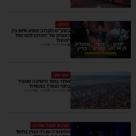
היכונו
במוצ”ש הקרוב: מופע סיום בין
הזמנים של 'המרכז למורשת'
ו'מהות'
מנחם דויטש
11:01
סוף טוב
אותר בחור הישיבה שנעדר
בחוף הנפרד באשדוד
מנחם דויטש
22:08
3 תגובות
סגירת מעגל מהירה
המשטרה עצרה קטין בחשד