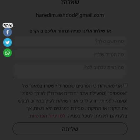
שאלה?
haredim.ashdod@gmail.com
שיתוף
או שילחו אלינו פנייה ונחזור אליכם בהקדם
אני מאשר/ת כי הפרטים שמסרתי יישמרו במאגר של
"אמפסיס" (מפעילת אתר "חרדים אשדוד") לצורך טיפול
ומענה לפנייתי. ידוע לי כי אני רשאי/ת לעיין במידע, לבקש
את תיקונו או מחיקתו. מסירת הפרטים היא רשות, אך
בלעדיהם לא ניתן לטפל בפנייה.
למדיניות הפרטיות
.
שליחה