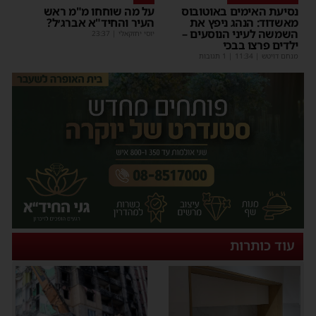
נסיעת האימים באוטובוס
על מה שוחחו מ"מ ראש
מאשדוד: הנהג ניפץ את
העיר והחיד"א אברג׳ל?
השמשה לעיני הנוסעים –
יוסי יחזקאלי
|
23:37
ילדים פרצו בבכי
מנחם דויטש
|
11:34
| 1 תגובות
עוד כותרות