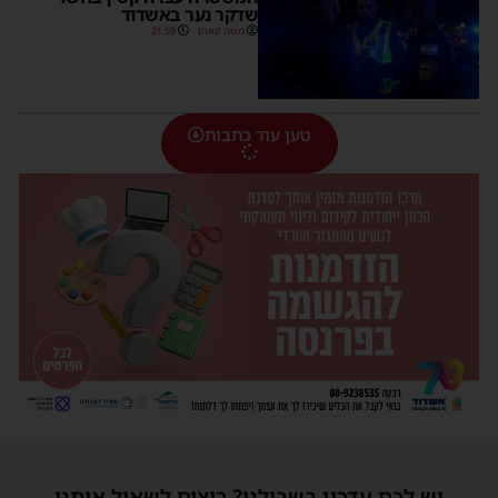
שדקר נער באשדוד
משה קאהן
21:59
טען עוד כתבות
יש לכם עדכון בשבילנו? רוצים לשאול אותנו