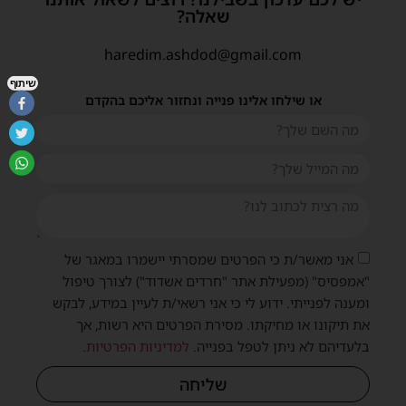
שאלה?
haredim.ashdod@gmail.com
שיתוף
או שילחו אלינו פנייה ונחזור אליכם בהקדם
אני מאשר/ת כי הפרטים שמסרתי יישמרו במאגר של
"אמפסיס" (מפעילת אתר "חרדים אשדוד") לצורך טיפול
ומענה לפנייתי. ידוע לי כי אני רשאי/ת לעיין במידע, לבקש
את תיקונו או מחיקתו. מסירת הפרטים היא רשות, אך
בלעדיהם לא ניתן לטפל בפנייה.
למדיניות הפרטיות
.
שליחה