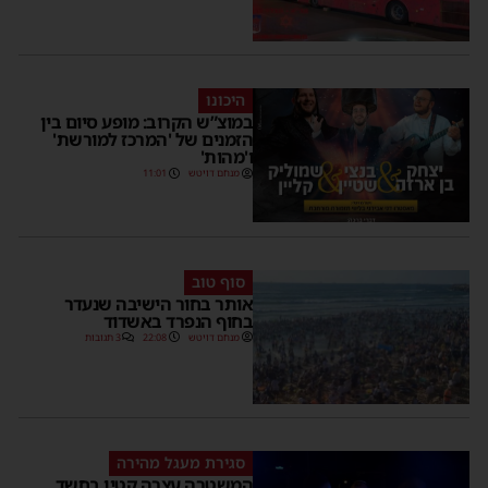
היכונו
במוצ”ש הקרוב: מופע סיום בין
הזמנים של 'המרכז למורשת'
ו'מהות'
מנחם דויטש
11:01
סוף טוב
אותר בחור הישיבה שנעדר
בחוף הנפרד באשדוד
מנחם דויטש
22:08
3 תגובות
סגירת מעגל מהירה
המשטרה עצרה קטין בחשד