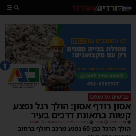
פתח סרג
כבישים מדממים
אסון רודף אסון: הולך רגל נפצע
קשות בתאונת דרכים בעיר
מנחם דויטש
14:48
כ״ה בניסן תשפ״ג (16/04/2023)
תגובות
הולך הרגל כבן 60 נפגע מרכב חולף ברחוב