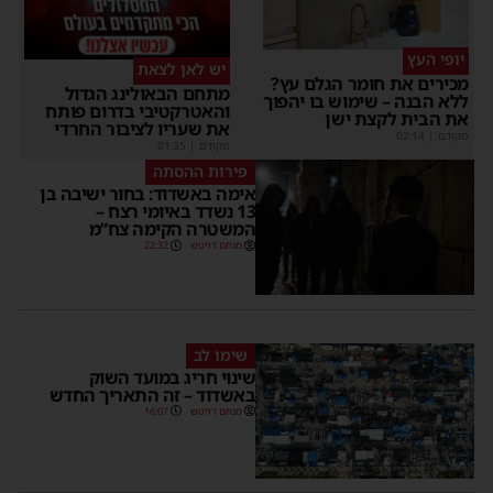
יופי העץ
יש לאן לצאת
מכירים את חומר הגלם עץ?
מתחם הבאולינג הגדול
ללא הבנה – שימוש בו יהפוך
והאטרקטיבי בדרום פותח
את הבית לקצת ישן
את שעריו לציבור החרדי
מקודם
|
02:14
מקודם
|
01:35
פירות ההסתה
אימה באשדוד: בחור ישיבה בן
13 נשדד באיומי רצח –
המשטרה הקימה צח”מ
מנחם דויטש
22:32
שימו לב
שינוי חריג במועד השוק
באשדוד – זה התאריך החדש
מנחם דויטש
16:07