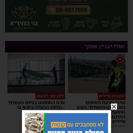
אולי יעניין אותך
1
השעיה מיידית
ליבו שב לפעום
אחרי נסיעת האימים
אדם התמוטט בביתו באשדוד
באוטובוס מאשדוד: הנהג
– כוחות ההצלה ביצעו בו
הושעה מתפקידו – משרד
פעולות החייאה
התחבורה הורה על בדיקה
מנחם דויטש
|
17:35
מיידית
מנחם דויטש
|
17:44
| 1 תגובות