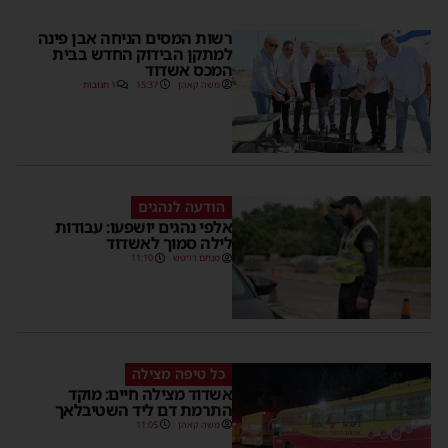
רשות המסים הניחה אבן פינה
למתקן הבידוק החדש בבית
המכס אשדוד
משה קאהן
15:37
1 תגובות
הודעה לנהגים
אלפי נהגים יושפעו: עבודות
לילה סמוך לאשדוד
מנחם דויטש
11:10
כל טיפה מצילה
אשדוד מצילה חיים: מוקד
התרמת דם ליד השטיבלאך
משה קאהן
11:05