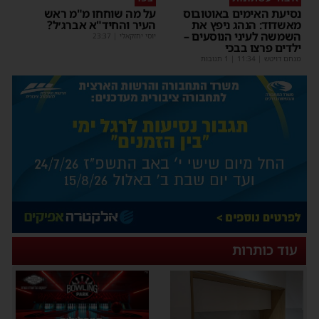
נסיעת האימים באוטובוס
על מה שוחחו מ"מ ראש
מאשדוד: הנהג ניפץ את
העיר והחיד"א אברג׳ל?
השמשה לעיני הנוסעים –
יוסי יחזקאלי
|
23:37
ילדים פרצו בבכי
מנחם דויטש
|
11:34
| 1 תגובות
עוד כותרות