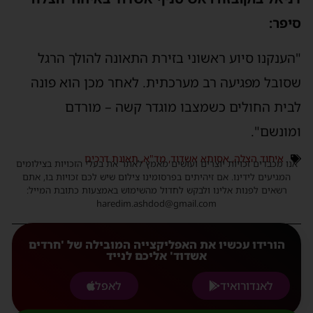
סיפר:
"הענקנו סיוע ראשוני בזירת התאונה להולך הרגל
שסובל מפגיעה רב מערכתית. לאחר מכן הוא פונה
לבית החולים כשמצבו מוגדר קשה – מורדם
ומונשם".
איחוד הצלה
,
אסותא אשדוד
,
מד"א
,
תאונת דרכים
אנו מכבדים זכויות יוצרים ועושים מאמץ לאתר את בעלי הזכויות בצילומים
המגיעים לידינו. אם זיהיתים בפרסומינו צילום שיש לכם זכויות בו, אתם
רשאים לפנות אלינו ולבקש לחדול מהשימוש באמצעות כתובת המייל:
haredim.ashdod@gmail.com
הורידו עכשיו את האפליקצייה המובילה של 'חרדים
אשדוד' אליכם לנייד
לאנדורואיד
לאפל