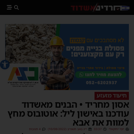
פתח סרג
תיעוד מזעזע
אסון מחריד • הבנים מאשדוד
עודכנו באישון ליל: אוטובוס מחץ
למוות את אבא
יוסי יחזקאלי
03:37
י״ג באב תשפ״ב (10/08/2022)
4 תגובות