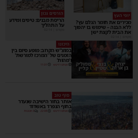
הורסים נכון
יופי העץ
הריסת מבנים: טיפים ומידע
מכירים את חומר הגלם עץ?
על התהליך
ללא הבנה – שימוש בו יהפוך
מקודם
|
02:14
את הבית לקצת ישן
מקודם
|
02:14
היכונו
במוצ”ש הקרוב: מופע סיום בין
הזמנים של 'המרכז למורשת'
ו'מהות'
מנחם דויטש
11:01
סוף טוב
אותר בחור הישיבה שנעדר
בחוף הנפרד באשדוד
מנחם דויטש
22:08
3 תגובות