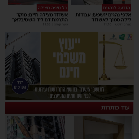
הודעה לנהגים
כל טיפה מצילה
אלפי נהגים יושפעו: עבודות
אשדוד מצילה חיים: מוקד
לילה סמוך לאשדוד
התרמת דם ליד השטיבלאך
מנחם דויטש
|
11:10
משה קאהן
|
11:05
עוד כותרות