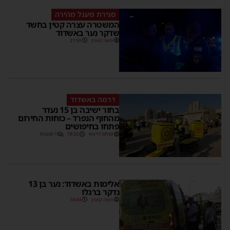
סגירת מעגל מהירה
המשטרה עצרה קטין בחשד
שדקר נער באשדוד
משה קאהן
21:59
דרמה באשדוד
בחור ישיבה בן 15 נעדר
מהחוף הנפרד – כוחות החירום
פתחו בחיפושים
מנחם דויטש
18:32
1 תגובות
אלימות באשדוד: נער בן 13
נדקר ברגלו
משה קאהן
18:04