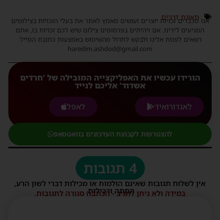
תאונת דרכים
אנו מכבדים זכויות יוצרים ועושים מאמץ לאתר את בעלי הזכויות בצילומים
המגיעים לידינו. אם זיהיתים בפרסומינו צילום שיש לכם זכויות בו, אתם
רשאים לפנות אלינו ולבקש לחדול מהשימוש באמצעות כתובת המייל:
haredim.ashdod@gmail.com
הורידו עכשיו את האפליקצייה המובילה של 'חרדים
אשדוד' אליכם לנייד
לאנדורואיד
לאפל
להצטרפות לקבוצת העדכונים בוואטסאפ
4 תגובות
אין לשלוח תגובות שאינם הולמות או מכילות דברי לשון הרע,
הסתה ורכילות.
במידה ולא ניתן להגיב - הכתבה סגורה לתגובות.