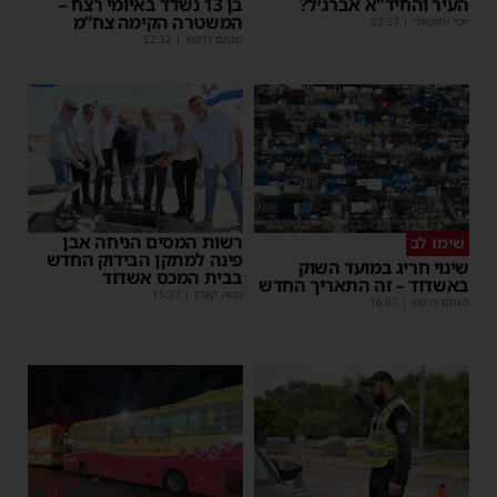
העיר והחיד"א אברג׳ל?
בן 13 נשדד באיומי רצח –
המשטרה הקימה צח”מ
יוסי יחזקאלי
|
23:37
מנחם דויטש
|
22:32
רשות המסים הניחה אבן
שימו לב
פינה למתקן הבידוק החדש
שינוי חריג במועד השוק
בבית המכס אשדוד
באשדוד – זה התאריך החדש
משה קאהן
|
15:37
מנחם דויטש
|
16:07