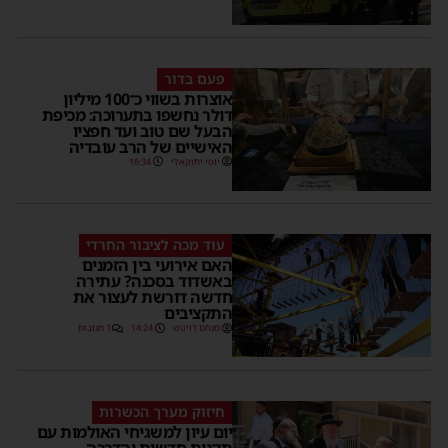
פעם בדור
אוצרות בשווי כ־100 מיליון
דולר נחשפו בתערוכה: מכיפת
הבעל שם טוב ועד חפציו
האישיים של הרב עובדיה
יוסי יחזקאלי
16:34
עוד מכה לציבור החרדי
האם אירועי בין הזמנים
באשדוד בסכנה? עתירה
חדשה דורשת לעצור את
התקציבים
מנחם דויטש
14:24
1 תגובות
חיזוק מערך הכשרות
יום עיון למשגיחי האולמות עם
תקנות חדשות והדרכה