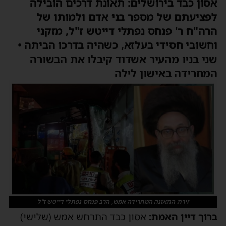
אסון כבד בירושלים: תאונת דרכים הובילה
לפציעתם של מספר בני אדם ולמותו של
הרה"ח ר' פנחס נפתלי דייטש ז"ל, מזקני
וחשובי חסידי בעלזא, כשהיה בדרכו הביתה •
שני בניו מהעיר אשדוד קיבלו את הבשורה
המחרידה באישון לילה
זירת התאונה המחרידה אמש, הרב פנחס נפתלי דייטש ז"ל
ברוך דיין האמת:
אסון כבד התרחש אמש (שלישי)