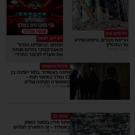
הורסים נכון
יש לאן לצאת
הריסת מבנים: טיפים ומידע
על התהליך
מתחם הבאולינג הגדול
והאטרקטיבי בדרום פותח
מקודם
|
02:14
את שעריו לציבור החרדי
מקודם
|
01:35
פירות ההסתה
אימה באשדוד: בחור ישיבה בן
13 נשדד באיומי רצח –
המשטרה הקימה צח”מ
מנחם דויטש
22:32
שימו לב
שינוי חריג במועד השוק
באשדוד – זה התאריך החדש
מנחם דויטש
16:07