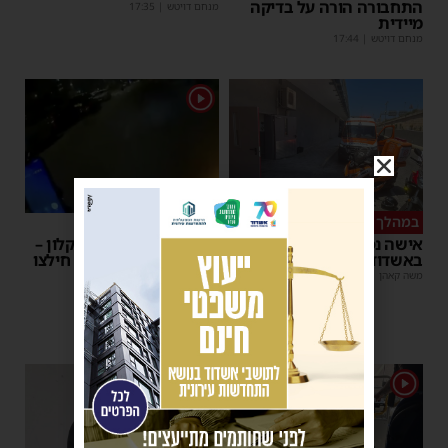
התחבורה הורה על בדיקה
מנחם דויטש
|
17:35
מיידית
מנחם דויטש
|
17:44
1
במהלך העבודה
צפו
אישה נפלה מסולם במחסן
תינוק ננעל ברכב באשקלון –
באשדוד
המתנדבים האשדודים חילצו
אותו בשלום
משה קאהן
|
17:31
משה קאהן
|
11:53
1
1