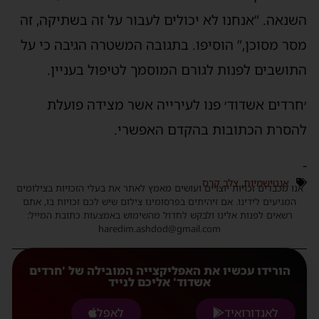
השנאה. “אנחנו לא יכולים לעבור על זה בשתיקה, זה
מסר מסוכן,” הוסיפו. בתגובה המשטרה הגיבה כי על
התושבים לפנות לגורם המוסמך לטיפול בעניין.
׳חרדים אשדוד׳ פנו לעירייה אשר מצידה פועלת
להסרת הכתובות בהקדם האפשרי.
-
אנטישמיות
,
צלב קרס
אנו מכבדים זכויות יוצרים ועושים מאמץ לאתר את בעלי הזכויות בצילומים
המגיעים לידינו. אם זיהיתים בפרסומינו צילום שיש לכם זכויות בו, אתם
רשאים לפנות אלינו ולבקש לחדול מהשימוש באמצעות כתובת המייל:
haredim.ashdod@gmail.com
הורידו עכשיו את האפליקצייה המובילה של 'חרדים
אשדוד' אליכם לנייד
לאנדורואיד
לאפל