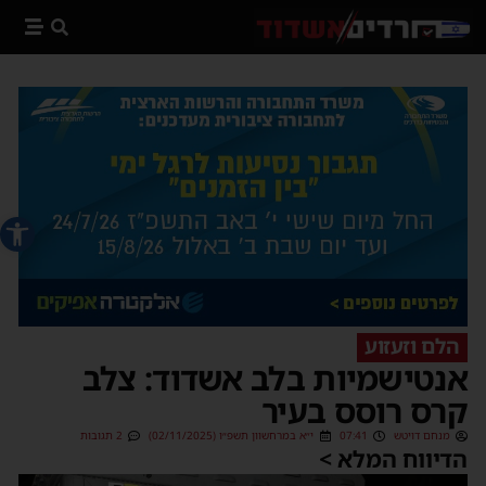
פתח סרג
הלם וזעזוע
אנטישמיות בלב אשדוד: צלב
קרס רוסס בעיר
מנחם דויטש
07:41
י״א במרחשוון תשפ״ו (02/11/2025)
2 תגובות
הדיווח המלא >