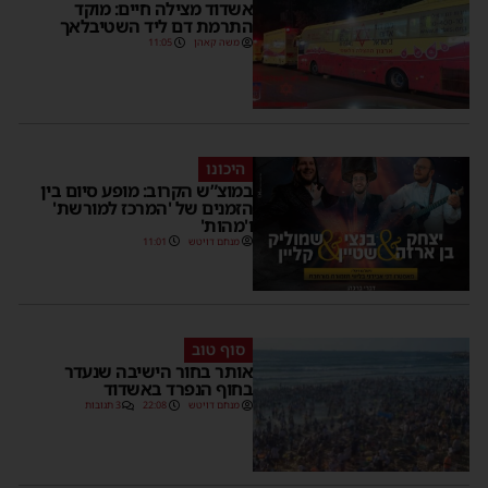
אשדוד מצילה חיים: מוקד
התרמת דם ליד השטיבלאך
משה קאהן
11:05
היכונו
במוצ”ש הקרוב: מופע סיום בין
הזמנים של 'המרכז למורשת'
ו'מהות'
מנחם דויטש
11:01
סוף טוב
אותר בחור הישיבה שנעדר
בחוף הנפרד באשדוד
מנחם דויטש
22:08
3 תגובות