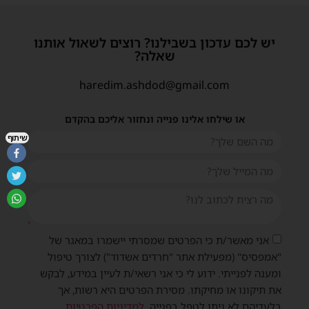
יש לכם עדכון בשבילנו? רוצים לשאול אותנו
שאלה?
haredim.ashdod@gmail.com
או שילחו אלינו פנייה ונחזור אליכם בהקדם
שיתוף
אני מאשר/ת כי הפרטים שמסרתי יישמרו במאגר של
"אמפסיס" (מפעילת אתר "חרדים אשדוד") לצורך טיפול
ומענה לפנייתי. ידוע לי כי אני רשאי/ת לעיין במידע, לבקש
את תיקונו או מחיקתו. מסירת הפרטים היא רשות, אך
בלעדיהם לא ניתן לטפל בפנייה.
למדיניות הפרטיות
.