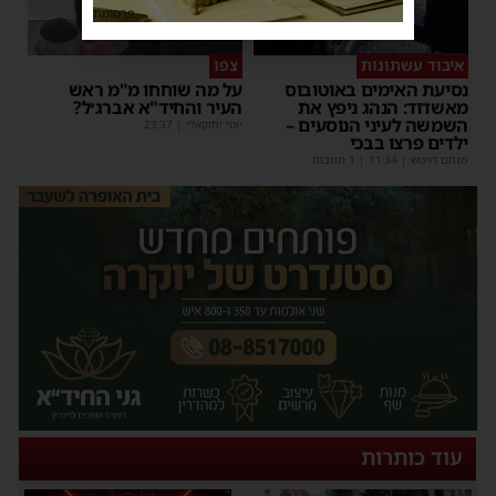
פרסומת
איבוד עשתונות
צפו
נסיעת האימים באוטובוס
על מה שוחחו מ"מ ראש
מאשדוד: הנהג ניפץ את
העיר והחיד"א אברג׳ל?
השמשה לעיני הנוסעים –
יוסי יחזקאלי
|
23:37
ילדים פרצו בבכי
מנחם דויטש
|
11:34
| 1 תגובות
עוד כותרות