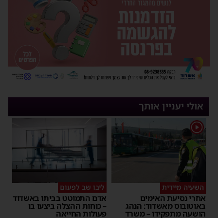
אולי יעניין אותך
1
השעיה מיידית
ליבו שב לפעום
אחרי נסיעת האימים
אדם התמוטט בביתו באשדוד
באוטובוס מאשדוד: הנהג
– כוחות ההצלה ביצעו בו
הושעה מתפקידו – משרד
פעולות החייאה