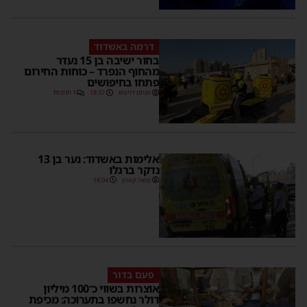
דרמה באשדוד
בחור ישיבה בן 15 נעדר
מהחוף הנפרד – כוחות החירום
פתחו בחיפושים
מנחם דויטש
18:32
1 תגובות
אלימות באשדוד: נער בן 13
נדקר ברגלו
משה קאהן
18:04
פעם בדור
אוצרות בשווי כ־100 מיליון
דולר נחשפו בתערוכה: מכיפת