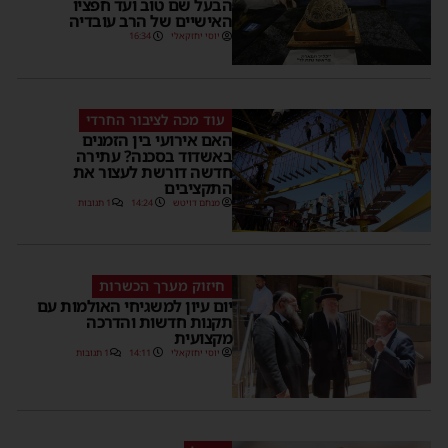
הבעל שם טוב ועד חפציו
האישיים של הרב עובדיה
יוסי יחזקאלי
16:34
עוד מכה לציבור החרדי
האם אירועי בין הזמנים
באשדוד בסכנה? עתירה
חדשה דורשת לעצור את
התקציבים
מנחם דויטש
14:24
1 תגובות
חיזוק מערך הכשרות
יום עיון למשגיחי האולמות עם
תקנות חדשות והדרכה
מקצועית
יוסי יחזקאלי
14:11
1 תגובות