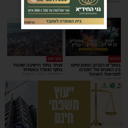
מנחם דויטש
|
11:10
משה קאהן
|
11:05
פרסומת
היכונו
סוף טוב
במוצ”ש הקרוב: מופע סיום
אותר בחור הישיבה שנעדר
בין הזמנים של 'המרכז
בחוף הנפרד באשדוד
למורשת' ו'מהות'
מנחם דויטש
|
22:08
| 3 תגובות
מנחם דויטש
|
11:01