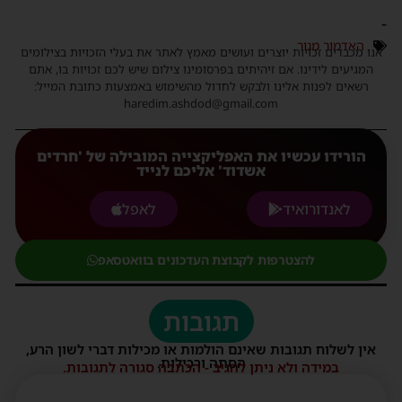
-
האדמור מגור
אנו מכבדים זכויות יוצרים ועושים מאמץ לאתר את בעלי הזכויות בצילומים
המגיעים לידינו. אם זיהיתים בפרסומינו צילום שיש לכם זכויות בו, אתם
רשאים לפנות אלינו ולבקש לחדול מהשימוש באמצעות כתובת המייל:
haredim.ashdod@gmail.com
הורידו עכשיו את האפליקצייה המובילה של 'חרדים
אשדוד' אליכם לנייד
לאנדורואיד
לאפל
להצטרפות לקבוצת העדכונים בוואטסאפ
תגובות
אין לשלוח תגובות שאינם הולמות או מכילות דברי לשון הרע,
הסתה ורכילות.
במידה ולא ניתן להגיב - הכתבה סגורה לתגובות.