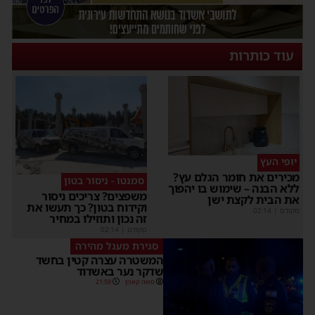
עוד כותרות
יופי העץ
מכירים את חומר הגלם עץ?
סמנטו - ניסור בטון
ללא הבנה – שימוש בו יהפוך
משפצים? צריכים ניסור
את הבית לקצת ישן
וקידוח בטון? כך תעשו את
מקודם
|
02:14
זה נכון ותוזילו במחיר
מקודם
|
02:14
סגירת מעגל מהירה
המשטרה עצרה קטין בחשד
שדקר נער באשדוד
משה קאהן
21:59