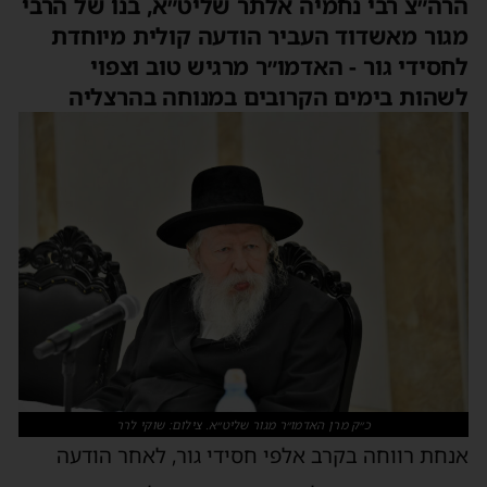
הרה״צ רבי נחמיה אלתר שליט״א, בנו של הרבי
מגור מאשדוד העביר הודעה קולית מיוחדת
לחסידי גור - האדמו״ר מרגיש טוב וצפוי
לשהות בימים הקרובים במנוחה בהרצליה
כ״ק מרן האדמו״ר מגור שליט״א. צילום: שוקי לרר
אנחת רווחה בקרב אלפי חסידי גור, לאחר הודעה