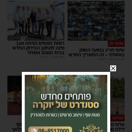
רשות המסים הניחה אבן
שימו לב
פינה למתקן הבידוק החדש
שינוי חריג במועד השוק
בבית המכס אשדוד
באשדוד – זה התאריך החדש
משה קאהן
|
15:37
מנחם דויטש
|
16:07
הודעה לנהגים
כל טיפה מצילה
אלפי נהגים יושפעו: עבודות
אשדוד מצילה חיים: מוקד
לילה סמוך לאשדוד
התרמת דם ליד השטיבלאך