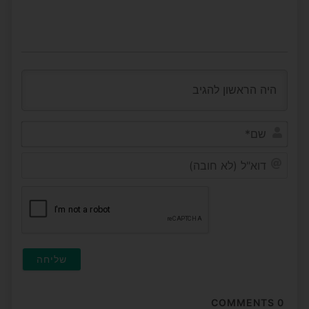
שם*
דוא"ל
(לא
חובה
COMMENTS
0