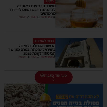
ריקול
משרד הבריאות באזהרה
לצרכנים: הדבש הפופולרי יורד
מהמדפים
מנחם דויטש
06:57
1 תגובות
כבוד לאשדוד
הרשות הגדולה היחידה
בישראל שזכתה בפרס מגן שר
הביטחון לשנת 2026
מנחם דויטש
18:36
1 תגובות
טען עוד כתבות