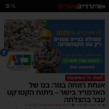
פתח סרג
לאחר גל השמועות
אנחת רווחה בגור: בנו של
האדמו״ר בישר – ניתוח הקטרקט
עבר בהצלחה
יוסי יחזקאלי
14:40
י״א בסיון תשפ״ו (27/05/2026)
תגובות