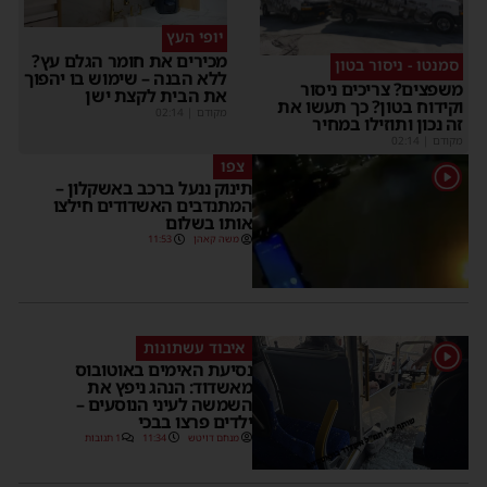
יופי העץ
מכירים את חומר הגלם עץ?
סמנטו - ניסור בטון
ללא הבנה – שימוש בו יהפוך
משפצים? צריכים ניסור
את הבית לקצת ישן
וקידוח בטון? כך תעשו את
מקודם
|
02:14
זה נכון ותוזילו במחיר
מקודם
|
02:14
צפו
1
תינוק ננעל ברכב באשקלון –
המתנדבים האשדודים חילצו
אותו בשלום
משה קאהן
11:53
איבוד עשתונות
1
נסיעת האימים באוטובוס
מאשדוד: הנהג ניפץ את
השמשה לעיני הנוסעים –
ילדים פרצו בבכי
מנחם דויטש
11:34
1 תגובות