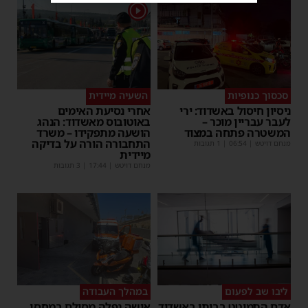
1
סכסוך כנופיות
השעיה מיידית
ניסיון חיסול באשדוד: ירי
אחרי נסיעת האימים
לעבר עבריין מוכר –
באוטובוס מאשדוד: הנהג
המשטרה פתחה במצוד
הושעה מתפקידו – משרד
התחבורה הורה על בדיקה
מנחם דויטש
|
06:54
| 1 תגובות
מיידית
מנחם דויטש
|
17:44
| 3 תגובות
ליבו שב לפעום
במהלך העבודה
אדם התמוטט בביתו באשדוד
אישה נפלה מסולם במחסן