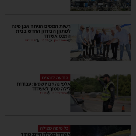
רשות המסים הניחה אבן פינה
למתקן הבידוק החדש בבית
המכס אשדוד
משה קאהן
15:37
2 תגובות
הודעה לנהגים
אלפי נהגים יושפעו: עבודות
לילה סמוך לאשדוד
מנחם דויטש
11:10
כל טיפה מצילה
אשדוד מצילה חיים: מוקד