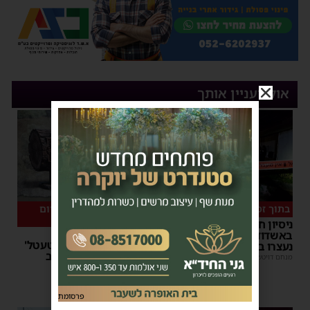
אולי יעניין אותך
בתוך זמן קצר
המיזם שהפך לשיחת היום
באשדוד
ניסיון חיסול העבריין
במשך 15 שעות: אלפי
באשדוד: חמישה חשודים
בחורים גדשו את 'השטעטל'
נעצרו במהלך הלילה
ונהנו מרצף חוויות סביב
מנחם דויטש
|
07:35
השעון
יוסי יחזקאלי
|
06:59
פרסומת