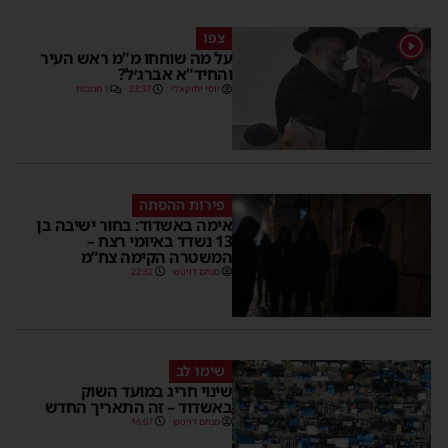
צפו
1
על מה שוחחו מ"מ ראש העיר
והחיד"א אברג׳ל?
יוסי יחזקאלי
23:37
1 תגובות
פירות ההסתה
אימה באשדוד: בחור ישיבה בן
13 נשדד באיומי רצח –
המשטרה הקימה צח”מ
מנחם דויטש
22:32
שימו לב
שינוי חריג במועד השוק
באשדוד – זה התאריך החדש
מנחם דויטש
16:07