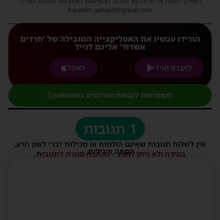
רשאים לפנות אלינו ולבקש לחדול מהשימוש באמצעות כתובת המייל:
haredim.ashdod@gmail.com
הורידו עכשיו את האפליקצייה המובילה של 'חרדים
אשדוד' אליכם לנייד
לאנדורואיד
לאפל
להצטרפות לקבוצת העדכונים בוואטסאפ
1 תגובות
אין לשלוח תגובות שאינם הולמות או מכילות דברי לשון הרע,
הסתה ורכילות.
במידה ולא ניתן להגיב - הכתבה סגורה לתגובות.