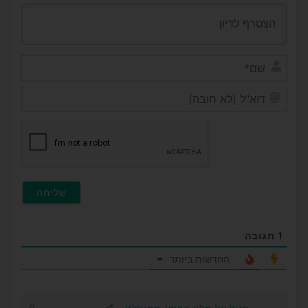
שם*
דוא"ל
(לא
חובה
1
תגובה
החדשות ביותר