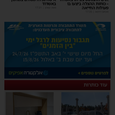
– כוחות ההצלה ביצעו בו
באשדוד
פעולות החייאה
משה קאהן
|
17:31
מנחם דויטש
|
17:35
עוד כותרות