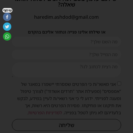
שאלה?
שיתוף
haredim.ashdod@gmail.com
או שילחו אלינו פנייה ונחזור אליכם בהקדם
אני מאשר/ת כי הפרטים שמסרתי יישמרו במאגר של
"אמפסיס" (מפעילת אתר "חרדים אשדוד") לצורך טיפול
ומענה לפנייתי. ידוע לי כי אני רשאי/ת לעיין במידע, לבקש
את תיקונו או מחיקתו. מסירת הפרטים היא רשות, אך
בלעדיהם לא ניתן לטפל בפנייה.
למדיניות הפרטיות
.
שליחה