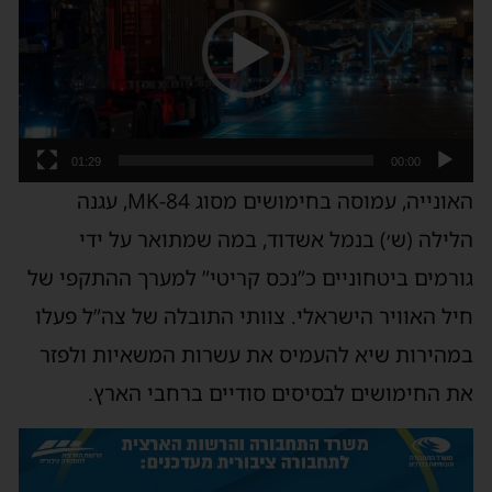
01:29
00:00
האונייה, עמוסה בחימושים מסוג MK-84, עגנה
הלילה (ש׳) בנמל אשדוד, במה שמתואר על ידי
גורמים ביטחוניים כ”נכס קריטי” למערך ההתקפי של
חיל האוויר הישראלי. צוותי התובלה של צה”ל פעלו
במהירות שיא להעמיס את עשרות המשאיות ולפזר
את החימושים לבסיסים סודיים ברחבי הארץ.