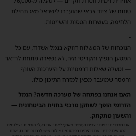
אווירית וימית חסרת תקדים — למעלה מ-76,000
טונות של ציוד צבאי שהועברו לישראל מאז תחילת
הלחימה, בעשרות הטסות והשייטות.
-
הנוכחות של המשלוח דווקא בנמל אשדוד, עם כל
המטען הנפיץ והקריטי הזה, לא נשארה מתחת לרדאר
— ומעלה שאלות דרמטיות על היערכות העורף
והמסר שמועבר מכאן למזרח התיכון כולו.
האם אנחנו בפתחה של מערכה חדשה? הנמל
הדרומי הופך לשחקן מרכזי בחזית הביטחונית —
והשעון מתקתק.
אנו מכבדים זכויות יוצרים ועושים מאמץ לאתר את בעלי הזכויות בצילומים
המגיעים לידינו. אם זיהיתים בפרסומינו צילום שיש לכם זכויות בו, אתם