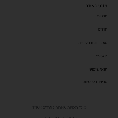
ניווט באתר
חדשות
חרדים
ממסדרונות העירייה
השטיבל
תנאי שימוש
מדיניות פרטיות
© כל הזכויות שמורות ל'חרדים אשדוד'
נבנה ע"י 'אמפסיס - פרסום'