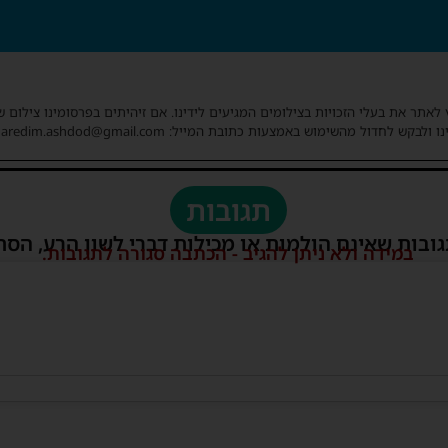
 לאתר את בעלי הזכויות בצילומים המגיעים לידינו. אם זיהיתים בפרסומינו צילום 
ו ולבקש לחדול מהשימוש באמצעות כתובת המייל: haredim.ashdod@gmail.com
תגובות
גובות שאינם הולמות או מכילות דברי לשון הרע, הסת
במידה ולא ניתן להגיב - הכתבה סגורה לתגובות.