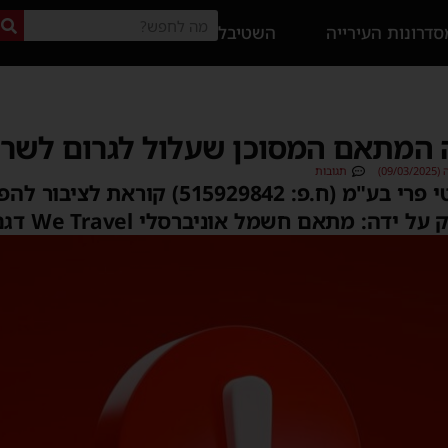
דרונות העירייה
השטיבל
ה המתאם המסוכן שעלול לגרום לשרי
09)
תגובות
חברת שקם אלקטריק דיוטי פרי בע"מ (ח.פ: 29842
מתאם חשמל אוניברסלי We Travel דגם NO-931-2.