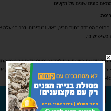
תאם סוגים שונים של תקעים.
יפה:
החומר המבדד בחום חריג, באש ובנתיבות, דבר המעלה 
בשימוש בו.
להפסיק את השימוש בו לאלתר ומוזמן לפנות לצורך החז
לשרות הלקוחות בטלפון: 1700-555-489 וישלח מסרון SMS