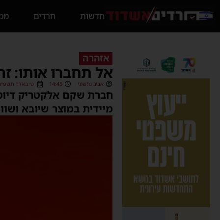
חדשות
חרדים
ממס
אזהרה
אל תחברו אותו: ז
אביב נחשוני
14:45
ט׳ באדר תשפ״ה (/03/2025
מיידית במוצר שיובא ושווק על ידה: 