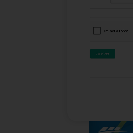
דוא"ל
(לא
חובה)