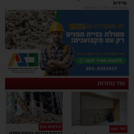
מיידית
מנחם דויטש
|
17:44
| 3 תגובות
עוד כותרות
הורסים נכון
יופי העץ
הריסת מבנים: טיפים ומידע