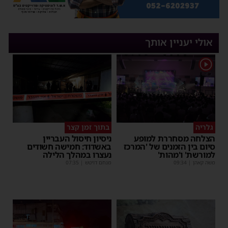
אולי יעניין אותך
1
גלריה
בתוך זמן קצר
הצלחה מסחררת למופע
ניסיון חיסול העבריין
סיום בין הזמנים של 'המרכז
באשדוד: חמישה חשודים
למורשת' ו'מהות'
נעצרו במהלך הלילה
משה קאהן
|
09:34
מנחם דויטש
|
07:35