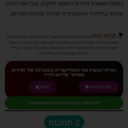
וחות משטרה גדולים הוזעקו למקום, סגרו את הזירה
פתחו בחקירה אינטנסיבית לבירור נסיבות האירוע.
אלימות
,
דקירה
נו מכבדים זכויות יוצרים ועושים מאמץ לאתר את בעלי הזכויות בצילומים
המגיעים לידינו. אם זיהיתים בפרסומינו צילום שיש לכם זכויות בו, אתם
רשאים לפנות אלינו ולבקש לחדול מהשימוש באמצעות כתובת המייל:
haredim.ashdod@gmail.com
הורידו עכשיו את האפליקצייה המובילה של 'חרדים
אשדוד' אליכם לנייד
לאנדורואיד
לאפל
להצטרפות לקבוצת העדכונים בוואטסאפ
2 תגובות