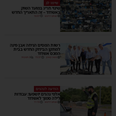
שימו לב
שינוי חריג במועד השוק
באשדוד – זה התאריך החדש
מנחם דויטש
16:07
רשות המסים הניחה אבן פינה
למתקן הבידוק החדש בבית
המכס אשדוד
משה קאהן
15:37
2 תגובות
הודעה לנהגים
אלפי נהגים יושפעו: עבודות
לילה סמוך לאשדוד
מנחם דויטש
11:10