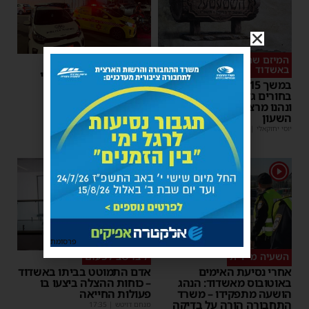
המיזם שהפך לשיחת היום
סכסוך כנופיות
באשדוד
ניסיון חיסול באשדוד: ירי
במשך 15 שעות: אלפי
לעבר עבריין מוכר –
בחורים גדשו את 'השטעטל'
המשטרה פתחה במצוד
ונהנו מרצף חוויות סביב
מנחם דויטש
|
06:54
| 1 תגובות
השעון
יוסי יחזקאלי
|
06:59
1
פרסומת
השעיה מיידית
ליבו שב לפעום
אחרי נסיעת האימים
אדם התמוטט בביתו באשדוד
באוטובוס מאשדוד: הנהג
– כוחות ההצלה ביצעו בו
הושעה מתפקידו – משרד
פעולות החייאה
התחבורה הורה על בדיקה
מנחם דויטש
|
17:35