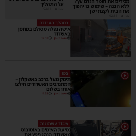
כירים את חומר הגלם עץ?
על התהליך
לא הבנה – שימוש בו יהפוך
מקודם
|
02:14
ת הבית לקצת ישן
קודם
|
02:14
במהלך העבודה
אישה נפלה מסולם במחסן
באשדוד
משה קאהן
17:31
צפו
תינוק ננעל ברכב באשקלון –
המתנדבים האשדודים חילצו
אותו בשלום
משה קאהן
11:53
איבוד עשתונות
נסיעת האימים באוטובוס
מאשדוד: הנהג ניפץ את