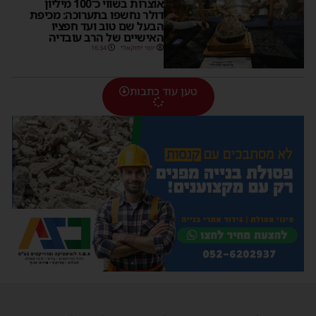
אוצרות בשווי כ־100 מיליון
דולר נחשפו בתערוכה: מכיפת
הבעל שם טוב ועד חפציו
האישיים של הרב עובדיה
יוסי יחזקאלי
16:34
טען עוד כתבות