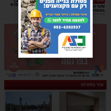
רשות המסים הניחה אבן
שימו לב
פינה למתקן הבידוק החדש
שינוי חריג במועד השוק
בבית המכס אשדוד
באשדוד – זה התאריך החדש
משה קאהן
|
15:37
מנחם דויטש
|
16:07
פרסומת
עוד כותרות