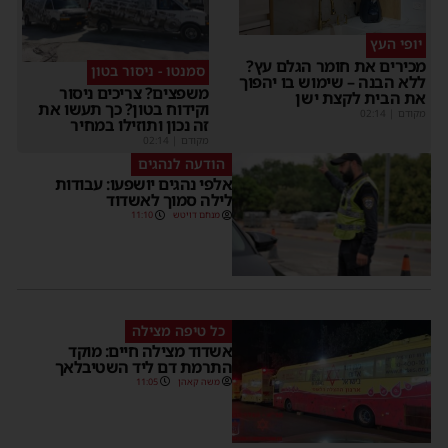
יופי העץ
מכירים את חומר הגלם עץ?
סמנטו - ניסור בטון
ללא הבנה – שימוש בו יהפוך
משפצים? צריכים ניסור
את הבית לקצת ישן
וקידוח בטון? כך תעשו את
מקודם
|
02:14
זה נכון ותוזילו במחיר
מקודם
|
02:14
הודעה לנהגים
אלפי נהגים יושפעו: עבודות
לילה סמוך לאשדוד
מנחם דויטש
11:10
כל טיפה מצילה
אשדוד מצילה חיים: מוקד
התרמת דם ליד השטיבלאך
משה קאהן
11:05