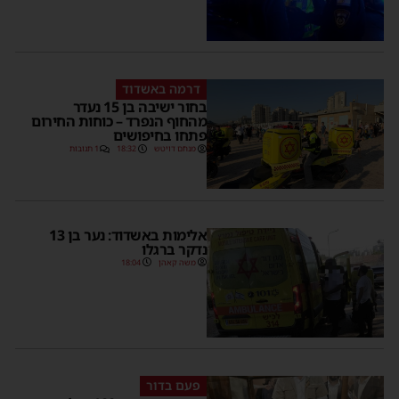
דרמה באשדוד
בחור ישיבה בן 15 נעדר
מהחוף הנפרד – כוחות החירום
פתחו בחיפושים
מנחם דויטש
18:32
1 תגובות
אלימות באשדוד: נער בן 13
נדקר ברגלו
משה קאהן
18:04
פעם בדור