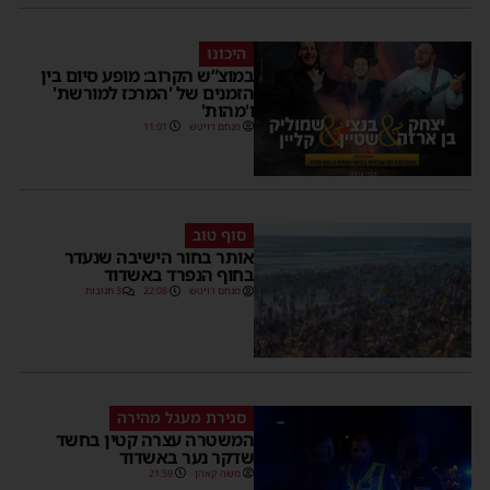
היכונו
במוצ”ש הקרוב: מופע סיום בין
הזמנים של 'המרכז למורשת'
ו'מהות'
מנחם דויטש
11:01
סוף טוב
אותר בחור הישיבה שנעדר
בחוף הנפרד באשדוד
מנחם דויטש
22:08
3 תגובות
סגירת מעגל מהירה
המשטרה עצרה קטין בחשד
שדקר נער באשדוד
משה קאהן
21:59