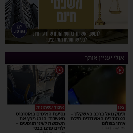
אולי יעניין אותך
1
1
צפו
איבוד עשתונות
תינוק ננעל ברכב באשקלון –
נסיעת האימים באוטובוס
המתנדבים האשדודים חילצו
מאשדוד: הנהג ניפץ את
אותו בשלום
השמשה לעיני הנוסעים –
ילדים פרצו בבכי
משה קאהן
|
11:53
מנחם דויטש
|
11:34