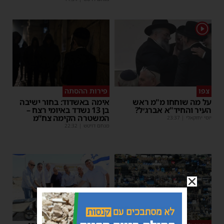
1
צפו
פירות ההסתה
על מה שוחחו מ"מ ראש
אימה באשדוד: בחור ישיבה
העיר והחיד"א אברג׳ל?
בן 13 נשדד באיומי רצח –
המשטרה הקימה צח”מ
יוסי יחזקאלי
|
23:37
מנחם דויטש
|
22:32