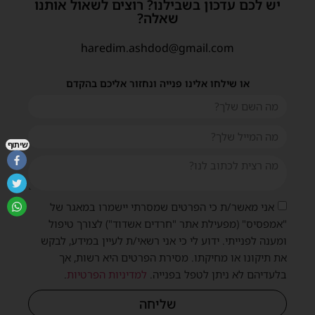
יש לכם עדכון בשבילנו? רוצים לשאול אותנו
שאלה?
haredim.ashdod@gmail.com
או שילחו אלינו פנייה ונחזור אליכם בהקדם
שיתוף
אני מאשר/ת כי הפרטים שמסרתי יישמרו במאגר של
"אמפסיס" (מפעילת אתר "חרדים אשדוד") לצורך טיפול
ומענה לפנייתי. ידוע לי כי אני רשאי/ת לעיין במידע, לבקש
את תיקונו או מחיקתו. מסירת הפרטים היא רשות, אך
בלעדיהם לא ניתן לטפל בפנייה.
למדיניות הפרטיות
.
שליחה