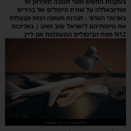
בעקבות החשש מפני תגובה מאיראן או
מחיזבאללה על שורת חיסולים של בכירים
בארגוני הטרור - חברות תעופה רבות מבטלות
את טיסותיהם לישראל שוב ושוב | באדיבות
N12 מפת הביטולים המעודכנת און ליין
אילוסטרציה. קרדיט: freepik