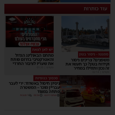
עוד כותרות
יש לאן לצאת
סמנטו - ניסור בטון
מתחם הבאולינג הגדול
והאטרקטיבי בדרום פותח
שפצים? צריכים ניסור
את שעריו לציבור החרדי
קידוח בטון? כך תעשו את
ה נכון ותוזילו במחיר
מקודם
|
01:35
קודם
|
02:14
סכסוך כנופיות
ניסיון חיסול באשדוד: ירי לעבר
עבריין מוכר – המשטרה
פתחה במצוד
מנחם דויטש
06:54
1 תגובות