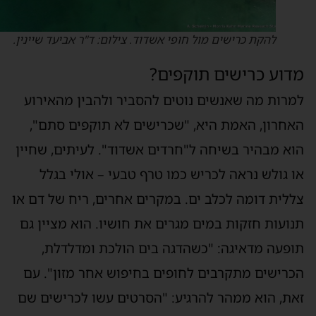
להקת כרישים מול חופי אשדוד. צילום: ד"ר אביעד שיינין.
דוע כרישים תוקפים?
מרות מה שאנשים נוטים להסביר ולהבין מהאירוע
אחרון, האמת היא, "שכרישים לא תוקפים סתם",
וא מבהיר בשיחה ל"חרדים אשדוד". לעיתים, שחיין
ו גולש נראה לכריש כמו טרף טבעי – אולי בגלל
ללית דומה לכלב ים. במקרים אחרים, ריח של דם או
נועות חזקות במים מגרים את חושיו. הוא מציין גם
ופעה מדאיגה: "כשהדגה בים הולכת ומדלדלת,
כרישים מתקרבים לחופים בחיפוש אחר מזון". עם
את, הוא ממהר להרגיע: "הסרטים עשו לכרישים שם