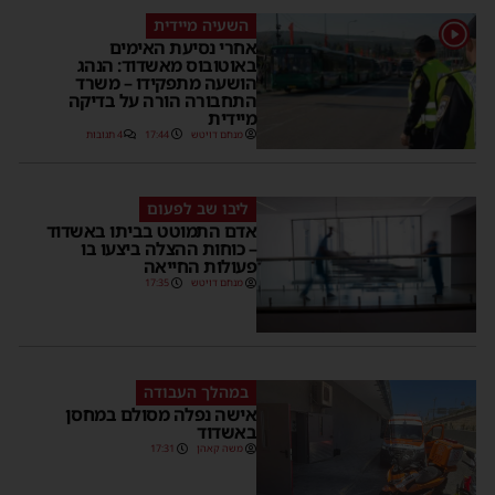
השעיה מיידית
אחרי נסיעת האימים
באוטובוס מאשדוד: הנהג
הושעה מתפקידו – משרד
התחבורה הורה על בדיקה
מיידית
מנחם דויטש
17:44
4 תגובות
ליבו שב לפעום
אדם התמוטט בביתו באשדוד
– כוחות ההצלה ביצעו בו
פעולות החייאה
מנחם דויטש
17:35
במהלך העבודה
אישה נפלה מסולם במחסן
באשדוד
משה קאהן
17:31