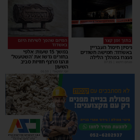
בתוך זמן קצר
המיזם שהפך לשיחת היום
באשדוד
ניסיון חיסול העבריין
במשך 15 שעות: אלפי
באשדוד: חמישה חשודים
בחורים גדשו את 'השטעטל'
נעצרו במהלך הלילה
ונהנו מרצף חוויות סביב
מנחם דויטש
|
07:35
השעון
יוסי יחזקאלי
|
06:59