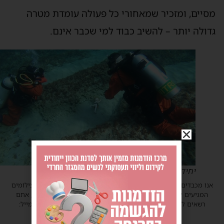
סיים, ומזכיר שמאחורי כל פעולה עומדת מטרה
דולה יותר – להשיב כבוד למי שכבר אינם.
יחידת הצוללנים. צילום: אתר זק"א.
נו מכבדים זכויות יוצרים ועושים מאמץ לאתר את בעלי הזכויות בצילומים
המגיעים לידינו. אם זיהיתים בפרסומינו צילום שיש לכם זכויות בו, אתם
רשאים לפנות אלינו ולבקש לחדול מהשימוש באמצעות כתובת המייל:
haredim.ashdod@gmail.com