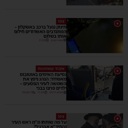
צפו
תינוק ננעל ברכב באשקלון –
המתנדבים האשדודים חילצו
אותו בשלום
משה קאהן
11:53
איבוד עשתונות
נסיעת האימים באוטובוס
מאשדוד: הנהג ניפץ את
השמשה לעיני הנוסעים –
ילדים פרצו בבכי
מנחם דויטש
11:34
1 תגובות
צפו
על מה שוחחו מ"מ ראש העיר
והחיד"א אברג׳ל?