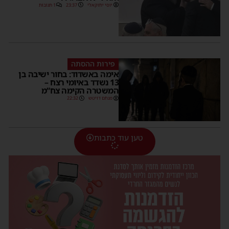
יוסי יחזקאלי
23:37
1 תגובות
פירות ההסתה
אימה באשדוד: בחור ישיבה בן
13 נשדד באיומי רצח –
המשטרה הקימה צח”מ
מנחם דויטש
22:32
טען עוד כתבות