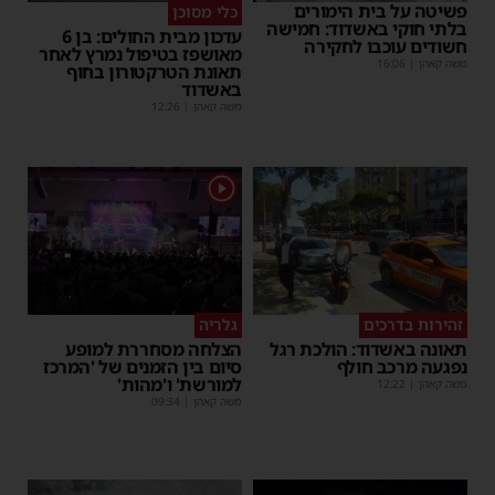
פשיטה על בית הימורים
כלי מסוכן
בלתי חוקי באשדוד: חמישה
עדכון מבית החולים: בן 6
חשודים עוכבו לחקירה
מאושפז בטיפול נמרץ לאחר
משה קאהן
|
16:06
תאונת הטרקטורון בחוף
באשדוד
משה קאהן
|
12:26
1
זהירות בדרכים
גלריה
תאונה באשדוד: הולכת רגל
הצלחה מסחררת למופע
נפגעה מרכב חולף
סיום בין הזמנים של 'המרכז
למורשת' ו'מהות'
משה קאהן
|
12:22
משה קאהן
|
09:34