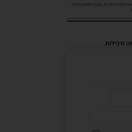
שיש לכם זכויות בו, אתם רשאים לפנות
ה ורכילות.
דוא"ל
(לא
חובה)