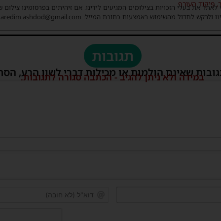
,
פיקוד העורף
 לאתר את בעלי הזכויות בצילומים המגיעים לידינו. אם זיהיתים בפרסומינו צילום 
ו ולבקש לחדול מהשימוש באמצעות כתובת המייל: haredim.ashdod@gmail.com
תגובות
גובות שאינם הולמות או מכילות דברי לשון הרע, הסת
במידה ולא ניתן להגיב - הכתבה סגורה לתגובות.
שם*