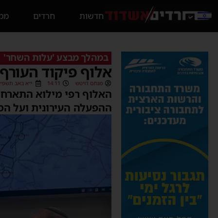
חדשות
חרדים
ממס
במהלך מבצע 'עלות השחר'
אלוף פיקוד העורף
מנחם דויטש
14:11
י״א באב תשפ״ב (/08/2022
האלוף רפי מילוא התארח 
ההפעלה העירונית ועל המע