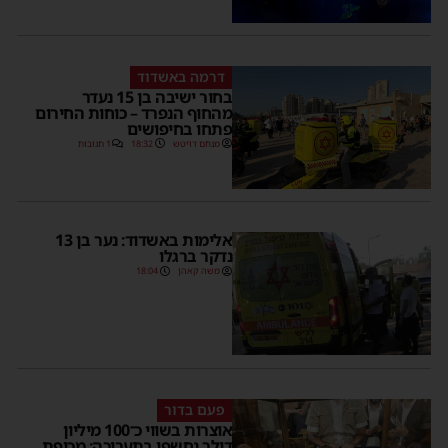
דרמה באשדוד
בחור ישיבה בן 15 נעדר
מהחוף הנפרד – כוחות החירום
פתחו בחיפושים
מנחם דויטש
18:32
1 תגובות
אלימות באשדוד: נער בן 13
נדקר ברגלו
משה קאהן
18:04
פעם בדור
אוצרות בשווי כ־100 מיליון
דולר נחשפו בתערוכה: מכיפת