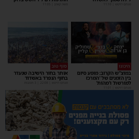
מנחם דויטש
|
11:10
משה קאהן
|
11:05
היכונו
סוף טוב
במוצ”ש הקרוב: מופע סיום
אותר בחור הישיבה שנעדר
בין הזמנים של 'המרכז
בחוף הנפרד באשדוד
למורשת' ו'מהות'
מנחם דויטש
|
22:08
| 3 תגובות
מנחם דויטש
|
11:01