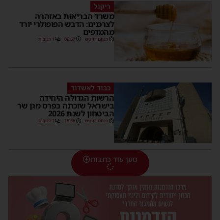
ריקול
משרד הבריאות באזהרה
לצרכנים: הדבש הפופולרי יורד
מהמדפים
מנחם דויטש
06:57
1 תגובות
כבוד לאשדוד
הרשות הגדולה היחידה
בישראל שזכתה בפרס מגן שר
הביטחון לשנת 2026
מנחם דויטש
18:36
1 תגובות
טען עוד כתבות