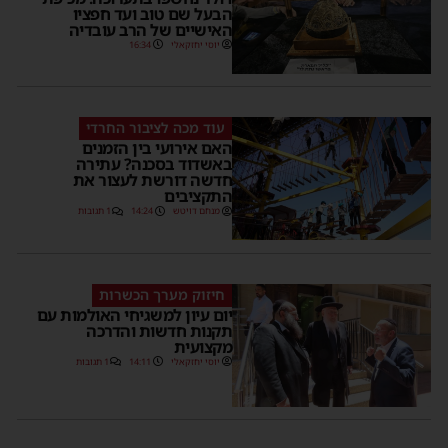
הבעל שם טוב ועד חפציו
האישיים של הרב עובדיה
יוסי יחזקאלי
16:34
עוד מכה לציבור החרדי
האם אירועי בין הזמנים
באשדוד בסכנה? עתירה
חדשה דורשת לעצור את
התקציבים
מנחם דויטש
14:24
1 תגובות
חיזוק מערך הכשרות
יום עיון למשגיחי האולמות עם
תקנות חדשות והדרכה
מקצועית
יוסי יחזקאלי
14:11
1 תגובות