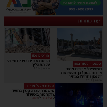
עוד כותרות
הורסים נכון
הריסת מבנים: טיפים ומידע
סמנטו - ניסור בטון
על התהליך
משפצים? צריכים ניסור
מקודם
|
02:14
וקידוח בטון? כך תעשו את
זה נכון ותוזילו במחיר
מקודם
|
02:14
סגירת מעגל מהירה
המשטרה עצרה קטין בחשד
שדקר נער באשדוד
משה קאהן
21:59