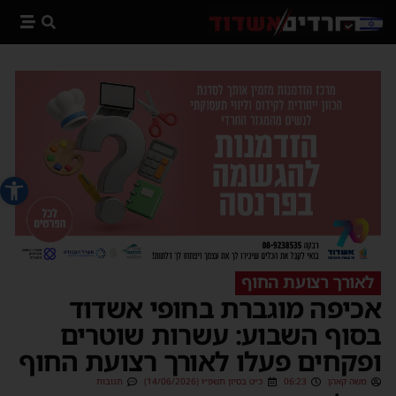
פתח סרג
לאורך רצועת החוף
אכיפה מוגברת בחופי אשדוד
בסוף השבוע: עשרות שוטרים
ופקחים פעלו לאורך רצועת החוף
משה קאהן
06:23
כ״ט בסיון תשפ״ו (14/06/2026)
תגובות