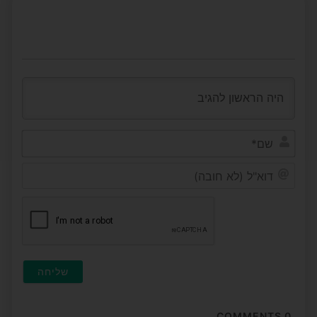
שם*
דוא"ל
(לא
חובה
COMMENTS
0