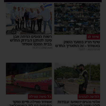
רשות המסים הניחה אבן
שימו לב
פינה למתקן הבידוק החדש
שינוי חריג במועד השוק
בבית המכס אשדוד
באשדוד – זה התאריך החדש
משה קאהן
|
15:37
מנחם דויטש
|
16:07
הודעה לנהגים
כל טיפה מצילה
אלפי נהגים יושפעו: עבודות
אשדוד מצילה חיים: מוקד
לילה סמוך לאשדוד
התרמת דם ליד השטיבלאך