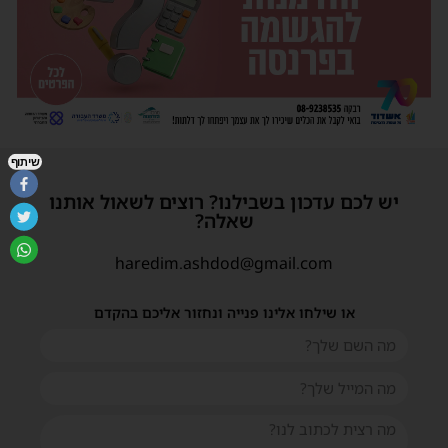
שיתוף
יש לכם עדכון בשבילנו? רוצים לשאול אותנו
שאלה?
haredim.ashdod@gmail.com
או שילחו אלינו פנייה ונחזור אליכם בהקדם