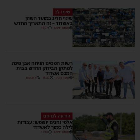
שימו לב
שינוי חריג במועד השוק
באשדוד – זה התאריך החדש
מנחם דויטש
16:07
רשות המסים הניחה אבן פינה
למתקן הבידוק החדש בבית
המכס אשדוד
משה קאהן
15:37
1 תגובות
הודעה לנהגים
אלפי נהגים יושפעו: עבודות
לילה סמוך לאשדוד
מנחם דויטש
11:10