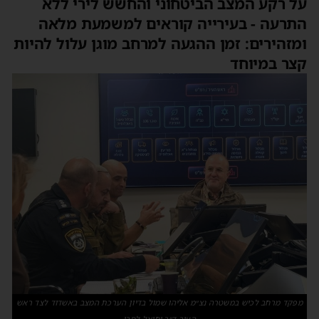
על רקע המצב הביטחוני והחשש לירי ללא
התרעה - בעירייה קוראים למשמעת מלאה
ומזהירים: זמן ההגעה למרחב מוגן עלול להיות
קצר במיוחד
מפקד מרחב לכיש במשטרה נצ״מ אליהו שמול בדיון הערכת המצב באשדוד לצד ראש
העיר ד״ר יחיאל לסרי