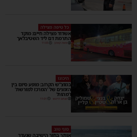
כל טיפה מצילה
אשדוד מצילה חיים: מוקד
התרמת דם ליד השטיבלאך
משה קאהן
11:05
היכונו
במוצ”ש הקרוב: מופע סיום בין
הזמנים של 'המרכז למורשת'
ו'מהות'
מנחם דויטש
11:01
סוף טוב
אותר בחור הישיבה שנעדר