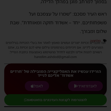
בסמוך למרחב מוגן במהלך הלילה.
ראש העיר מסכם: “שמרו על עצמכם ועל
משפחותיכם. יחד – אשדוד חזקה ומאוחדת”. שבת
שלום ומבורך.
מלחמה
אנו מכבדים זכויות יוצרים ועושים מאמץ לאתר את בעלי הזכויות בצילומים
המגיעים לידינו. אם זיהיתים בפרסומינו צילום שיש לכם זכויות בו, אתם
רשאים לפנות אלינו ולבקש לחדול מהשימוש באמצעות כתובת המייל:
haredim.ashdod@gmail.com
הורידו עכשיו את האפליקצייה המובילה של 'חרדים
אשדוד' אליכם לנייד
לאנדורואיד
לאפל
להצטרפות לקבוצת העדכונים בוואטסאפ