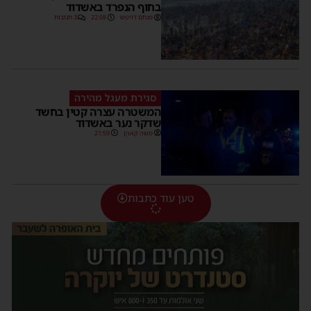
בחוף הנפרד באשדוד
מנחם דויטש
22:08
3 תגובות
סגירת מעגל מהירה
המשטרה עצרה קטין בחשד
שדקר נער באשדוד
משה קאהן
21:59
טען עוד כתבות