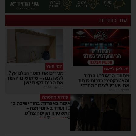
עוד כותרות
יופי העץ
יש לאן לצאת
מכירים את חומר הגלם עץ?
מתחם הבאולינג הגדול
ללא הבנה – שימוש בו יהפוך
והאטרקטיבי בדרום פותח
את הבית לקצת ישן
את שעריו לציבור החרדי
מקודם
|
02:14
מקודם
|
01:35
פירות ההסתה
אימה באשדוד: בחור ישיבה בן
13 נשדד באיומי רצח –
המשטרה הקימה צח”מ
מנחם דויטש
22:32