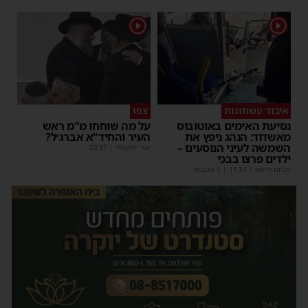
1
1
איבוד עשתונות
צפו
נסיעת האימים באוטובוס
על מה שוחחו מ"מ ראש
מאשדוד: הנהג ניפץ את
העיר והחיד"א אברג׳ל?
השמשה לעיני הנוסעים –
יוסי יחזקאלי
|
23:37
ילדים פרצו בבכי
מנחם דויטש
|
11:34
| 1 תגובות