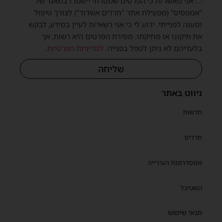
אני מאשר/ת כי הפרטים שמסרתי יישמרו במאגר של
"אמפסיס" (מפעילת אתר "חרדים אשדוד") לצורך טיפול
ומענה לפנייתי. ידוע לי כי אני רשאי/ת לעיין במידע, לבקש
את תיקונו או מחיקתו. מסירת הפרטים היא רשות, אך
בלעדיהם לא ניתן לטפל בפנייה.
למדיניות הפרטיות
.
שליחה
ניווט באתר
חדשות
חרדים
ממסדרונות העירייה
השטיבל
תנאי שימוש