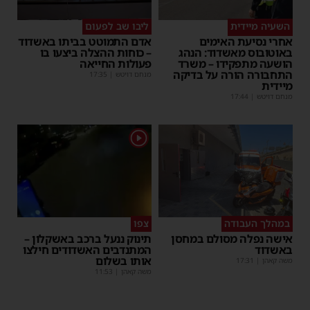
השעיה מיידית
ליבו שב לפעום
אחרי נסיעת האימים
אדם התמוטט בביתו באשדוד
באוטובוס מאשדוד: הנהג
– כוחות ההצלה ביצעו בו
הושעה מתפקידו – משרד
פעולות החייאה
התחבורה הורה על בדיקה
מנחם דויטש
|
17:35
מיידית
מנחם דויטש
|
17:44
1
במהלך העבודה
צפו
אישה נפלה מסולם במחסן
תינוק ננעל ברכב באשקלון –
באשדוד
המתנדבים האשדודים חילצו
אותו בשלום
משה קאהן
|
17:31
משה קאהן
|
11:53