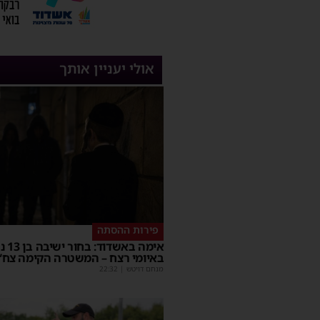
אולי יעניין אותך
פירות ההסתה
אימה באשד
באיומי רצח – המשטרה הקימה צח”
מנחם דויטש
|
22:32