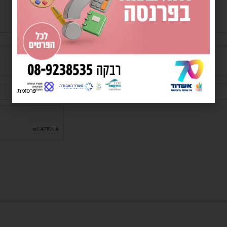
שם*
פרסומת