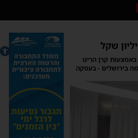
פתח סרג
באמצעות קרן הריט
ת רוממה בירושלים - בעסקה