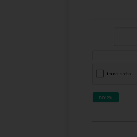
דוא"ל
(לא
חובה)