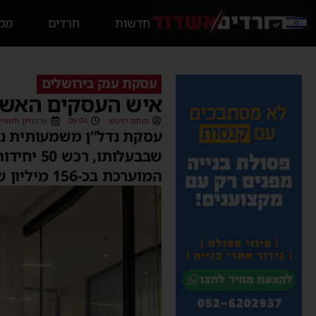
חדשות
חרדים
ממס
עסקת ענק בירושלים
איש העסקים האשדודי צחי אבו רכ
מנחם דויטש
09:04
ט׳ בסיון תשפ״ו (5/05/2026
עסקת נדל”ן משמעותית נח
שבבעלות
המוערכת בכ-156 מיליון שקלים.