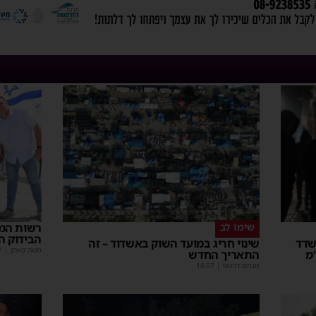
שימו לב
רשות המס
הבידוק ה
וד: בחור ישיבה בן 13 נשדד
שינוי חריג במועד השוק באשדוד – זה
משה קאהן
|
7
מ
התאריך החדש
מנחם דויטש
|
16:07