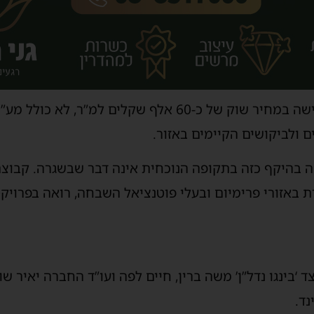
לפי גורמים בענף, מדובר ברכישה במחיר שוק של כ-60 אלף שק
ם ולביקושים הקיימים באזור.
שה בהיקף כזה בתקופה הנוכחית אינה דבר שבשגרה. קבוצ
באזורי פרימיום ובעלי פוטנציאל השבחה, רואה בפרויק
‘בינגו נדל”ן’ משה ברין, חיים לפה ועו”ד החברה יאיר שו
נד.