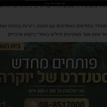
צחי אבו ודודי ברין
 ‘בינגו נדל”ן’, שבבעלות היזם דוד ברין, והיא מביאה 
מודד בחודשים האחרונים עם האטה, ריביות גבוהות ואתג
 אמון מצד משקיעים גדולים באזורי ביקוש מרכזיים.