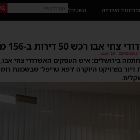
דרונות העירייה
השטיבל
ש 50 דירות ב-156 מיליון שקל
2)
תגובות
תמה בירושלים: איש העסקים האשדודי צחי אבו, 
ו, רכש 50 יחידות דיור בפרויקט היוקרה ‘רפא טריפל’ שבשכונ