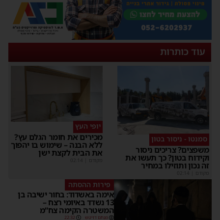
עוד כותרות
יופי העץ
מכירים את חומר הגלם עץ?
סמנטו - ניסור בטון
ללא הבנה – שימוש בו יהפוך
משפצים? צריכים ניסור
את הבית לקצת ישן
וקידוח בטון? כך תעשו את
מקודם
|
02:14
זה נכון ותוזילו במחיר
מקודם
|
02:14
פירות ההסתה
אימה באשדוד: בחור ישיבה בן
13 נשדד באיומי רצח –
המשטרה הקימה צח”מ
מנחם דויטש
22:32