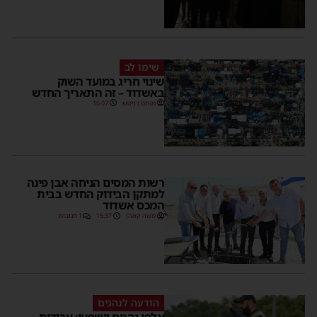
שימו לב
שינוי חריג במועד השוק
באשדוד – זה התאריך החדש
מנחם דויטש
16:07
רשות המסים הניחה אבן פינה
למתקן הבידוק החדש בבית
המכס אשדוד
משה קאהן
15:37
1 תגובות
הודעה לנהגים
אלפי נהגים יושפעו: עבודות