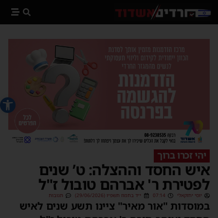
פתח סרג
יהי זכרו ברוך
איש החסד וההצלה: ט’ שנים
לפטירת ר' אברהם טובול ז"ל
יוסי יחזקאלי
07:14
י״ד בתמוז תשפ״ו (29/06/2026)
תגובות
במוסדות "אור מאיר" ציינו תשע שנים לאיש