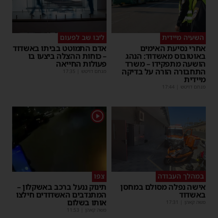
השעיה מיידית
ליבו שב לפעום
אחרי נסיעת האימים
אדם התמוטט בביתו באשדוד
באוטובוס מאשדוד: הנהג
– כוחות ההצלה ביצעו בו
הושעה מתפקידו – משרד
פעולות החייאה
התחבורה הורה על בדיקה
מנחם דויטש
|
17:35
מיידית
מנחם דויטש
|
17:44
1
במהלך העבודה
צפו
אישה נפלה מסולם במחסן
תינוק ננעל ברכב באשקלון –
באשדוד
המתנדבים האשדודים חילצו
אותו בשלום
משה קאהן
|
17:31
משה קאהן
|
11:53