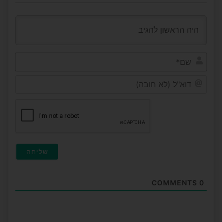
שם*
דוא"ל
(לא
חובה
COMMENTS
0