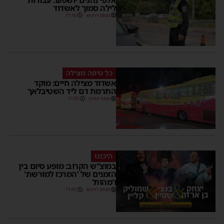
לילה סמוך לאשדוד
מנחם דויטש
11:10
כל טיפה מצילה
אשדוד מצילה חיים: מוקד
התרמת דם ליד השטיבלאך
משה קאהן
11:05
היכונו
במוצ”ש הקרוב: מופע סיום בין
הזמנים של 'המרכז למורשת'
ו'מהות'
מנחם דויטש
11:01