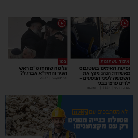
1
1
איבוד עשתונות
צפו
נסיעת האימים באוטובוס
על מה שוחחו מ"מ ראש
מאשדוד: הנהג ניפץ את
העיר והחיד"א אברג׳ל?
השמשה לעיני הנוסעים –
יוסי יחזקאלי
|
23:37
ילדים פרצו בבכי
מנחם דויטש
|
11:34
| 1 תגובות