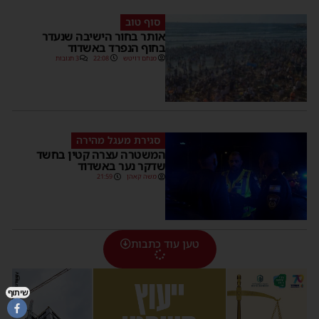
סוף טוב
אותר בחור הישיבה שנעדר
בחוף הנפרד באשדוד
מנחם דויטש
22:08
3 תגובות
סגירת מעגל מהירה
המשטרה עצרה קטין בחשד
שדקר נער באשדוד
משה קאהן
21:59
טען עוד כתבות
שיתוף