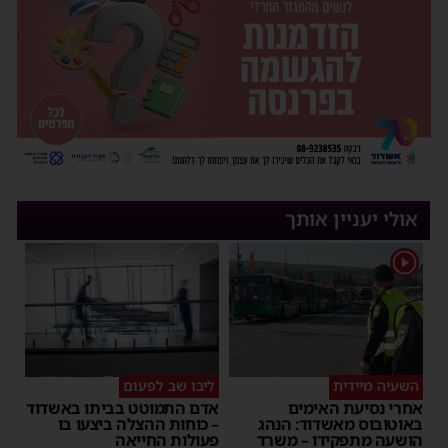
אולי יעניין אותך
1
השעיה מיידית
ליבו שב לפעום
אחרי נסיעת האימים
אדם התמוטט בביתו באשדוד
באוטובוס מאשדוד: הנהג
– כוחות ההצלה ביצעו בו
הושעה מתפקידו – משרד
פעולות החייאה