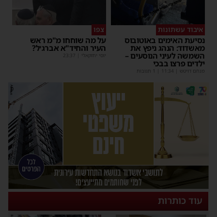
איבוד עשתונות
צפו
נסיעת האימים באוטובוס
על מה שוחחו מ"מ ראש
מאשדוד: הנהג ניפץ את
העיר והחיד"א אברג׳ל?
השמשה לעיני הנוסעים –
יוסי יחזקאלי
|
23:37
ילדים פרצו בבכי
מנחם דויטש
|
11:34
| 1 תגובות
עוד כותרות