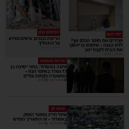
הורסים נכון
יופי העץ
הריסת מבנים: טיפים ומידע
מכירים את חומר הגלם עץ?
על התהליך
ללא הבנה – שימוש בו יהפוך
מקודם
|
02:14
את הבית לקצת ישן
מקודם
|
02:14
פירות ההסתה
אימה באשדוד: בחור ישיבה בן
13 נשדד באיומי רצח –
המשטרה הקימה צח”מ
מנחם דויטש
22:32
שימו לב
שינוי חריג במועד השוק
באשדוד – זה התאריך החדש
מנחם דויטש
16:07