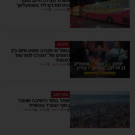
אשדוד מצילה חיים: מוקד
התרמת דם ליד השטיבלאך
משה קאהן
11:05
היכונו
במוצ”ש הקרוב: מופע סיום בין
הזמנים של 'המרכז למורשת'
ו'מהות'
מנחם דויטש
11:01
סוף טוב
אותר בחור הישיבה שנעדר
בחוף הנפרד באשדוד
מנחם דויטש
22:08
3 תגובות