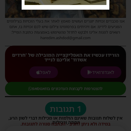
פרסומת
אנו מכבדים זכויות יוצרים ועושים מאמץ לאתר את בעלי הזכויות בצילומים
המגיעים לידינו. אם זיהיתים בפרסומינו צילום שיש לכם זכויות בו, אתם
רשאים לפנות אלינו ולבקש לחדול מהשימוש באמצעות כתובת המייל:
haredim.ashdod@gmail.com
הורידו עכשיו את האפליקצייה המובילה של 'חרדים
אשדוד' אליכם לנייד
לאנדורואיד
לאפל
להצטרפות לקבוצת העדכונים בוואטסאפ
1 תגובות
אין לשלוח תגובות שאינם הולמות או מכילות דברי לשון הרע,
הסתה ורכילות.
במידה ולא ניתן להגיב - הכתבה סגורה לתגובות.