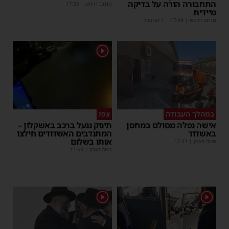
התחבורה הורה על בדיקה
מנחם דויטש
|
17:35
מיידית
מנחם דויטש
|
17:44
| 1 תגובות
1
במהלך העבודה
צפו
אישה נפלה מסולם במחסן
תינוק ננעל ברכב באשקלון –
באשדוד
המתנדבים האשדודים חילצו
אותו בשלום
משה קאהן
|
17:31
משה קאהן
|
11:53
1
1