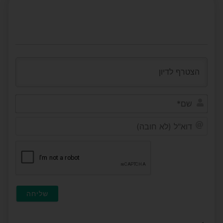
שם*
דוא"ל
(לא
חובה