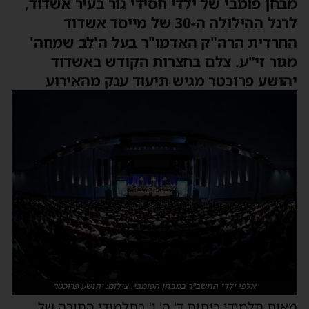
מבחן פומבי של ילדי חסידי גור בעיר אשדוד,
לרגל ההילולה ה-30 של מייסד אשדוד
החרדית הרה"ק האדמו"ר בעל ה'לב שמחה'
מגור זי"ע. צלם בחצרות הקודש באשדוד
יהושע פרוכטר מגיש תיעוד ענק מהאירוע
אלפי ילדי התשב"ר במבחן הפומבי. צילום: יהושע פרוכטר
מאות תלמידי כיתות ד' ה' ו' בתלמודי התורה של