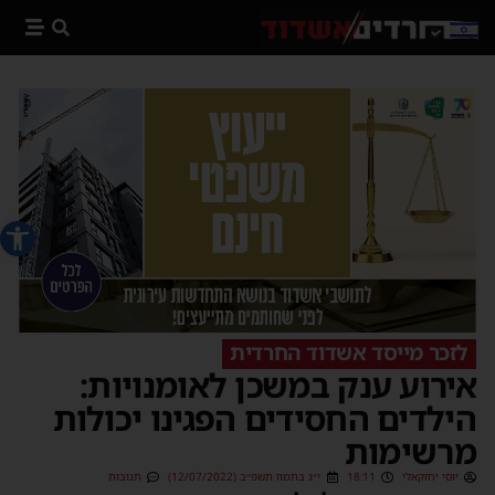
פתח סרג
לזכר מייסד אשדוד החרדית
אירוע ענק במשכן לאומנויות:
הילדים החסידים הפגינו יכולות
מרשימות
יוסי יחזקאלי
18:11
י״ג בתמוז תשפ״ב (12/07/2022)
תגובות