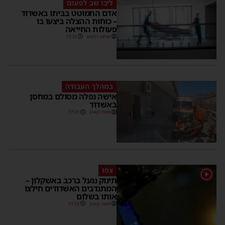
ליבו שב לפעום
אדם התמוטט בביתו באשדוד
– כוחות ההצלה ביצעו בו
פעולות החייאה
מנחם דויטש
17:35
במהלך העבודה
אישה נפלה מסולם במחסן
באשדוד
משה קאהן
17:31
צפו
1
תינוק ננעל ברכב באשקלון –
המתנדבים האשדודים חילצו
אותו בשלום
משה קאהן
11:53