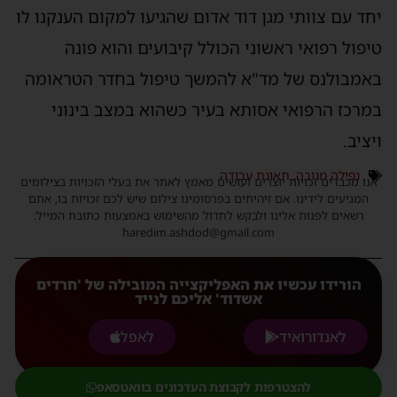
יחד עם צוותי מגן דוד אדום שהגיעו למקום הענקנו לו
טיפול רפואי ראשוני הכולל קיבועים והוא פונה
באמבולנס של מד"א להמשך טיפול בחדר הטראומה
במרכז הרפואי אסותא בעיר כשהוא במצב בינוני
ויציב.
נפילה מגובה
,
תאונת עבודה
אנו מכבדים זכויות יוצרים ועושים מאמץ לאתר את בעלי הזכויות בצילומים
המגיעים לידינו. אם זיהיתים בפרסומינו צילום שיש לכם זכויות בו, אתם
רשאים לפנות אלינו ולבקש לחדול מהשימוש באמצעות כתובת המייל:
haredim.ashdod@gmail.com
הורידו עכשיו את האפליקצייה המובילה של 'חרדים
אשדוד' אליכם לנייד
לאנדורואיד
לאפל
להצטרפות לקבוצת העדכונים בוואטסאפ