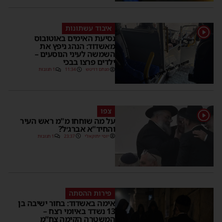
איבוד עשתונות
1
נסיעת האימים באוטובוס
מאשדוד: הנהג ניפץ את
השמשה לעיני הנוסעים –
ילדים פרצו בבכי
מנחם דויטש
11:34
1 תגובות
צפו
1
על מה שוחחו מ"מ ראש העיר
והחיד"א אברג׳ל?
יוסי יחזקאלי
23:37
1 תגובות
פירות ההסתה
אימה באשדוד: בחור ישיבה בן
13 נשדד באיומי רצח –
המשטרה הקימה צח”מ