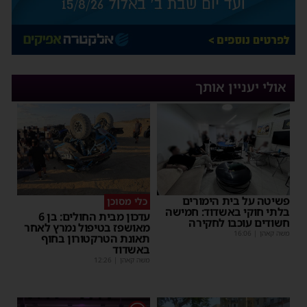
אולי יעניין אותך
פשיטה על בית הימורים
כלי מסוכן
בלתי חוקי באשדוד: חמישה
עדכון מבית החולים: בן 6
חשודים עוכבו לחקירה
מאושפז בטיפול נמרץ לאחר
משה קאהן
|
16:06
תאונת הטרקטורון בחוף
באשדוד
משה קאהן
|
12:26