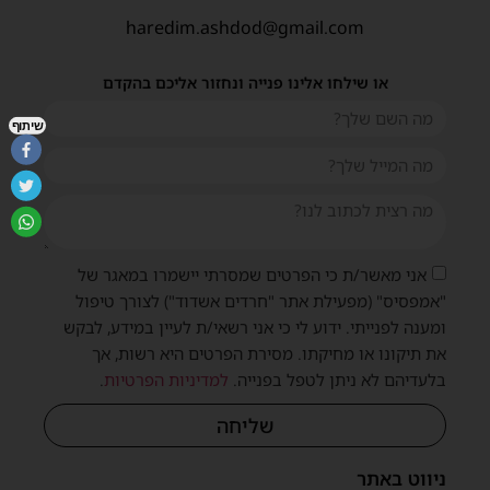
haredim.ashdod@gmail.com
או שילחו אלינו פנייה ונחזור אליכם בהקדם
שיתוף
אני מאשר/ת כי הפרטים שמסרתי יישמרו במאגר של
"אמפסיס" (מפעילת אתר "חרדים אשדוד") לצורך טיפול
ומענה לפנייתי. ידוע לי כי אני רשאי/ת לעיין במידע, לבקש
את תיקונו או מחיקתו. מסירת הפרטים היא רשות, אך
בלעדיהם לא ניתן לטפל בפנייה.
למדיניות הפרטיות
.
שליחה
ניווט באתר