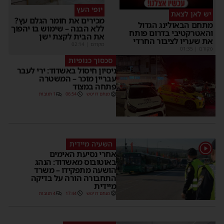
יופי העץ
יש לאן לצאת
מכירים את חומר הגלם עץ?
מתחם הבאולינג הגדול
ללא הבנה – שימוש בו יהפוך
והאטרקטיבי בדרום פותח
את הבית לקצת ישן
את שעריו לציבור החרדי
מקודם
|
02:14
מקודם
|
01:35
סכסוך כנופיות
ניסיון חיסול באשדוד: ירי לעבר
עבריין מוכר – המשטרה
פתחה במצוד
מנחם דויטש
06:54
1 תגובות
השעיה מיידית
1
אחרי נסיעת האימים
באוטובוס מאשדוד: הנהג
הושעה מתפקידו – משרד
התחבורה הורה על בדיקה
מיידית
מנחם דויטש
17:44
4 תגובות