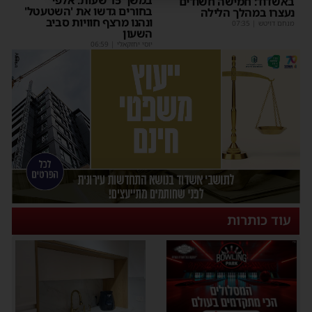
באשדוד: חמישה חשודים
בחורים גדשו את 'השטעטל'
נעצרו במהלך הלילה
ונהנו מרצף חוויות סביב
מנחם דויטש
|
07:35
השעון
יוסי יחזקאלי
|
06:59
עוד כותרות