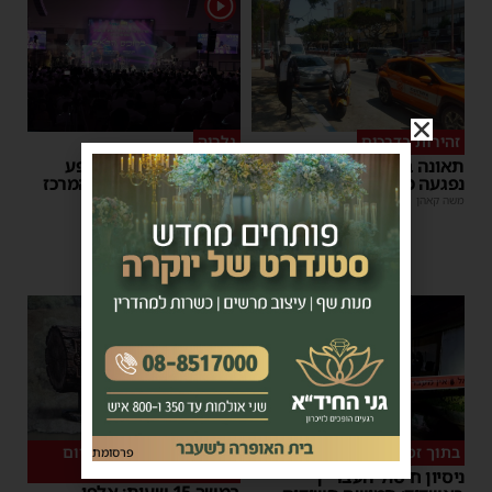
1
זהירות בדרכים
גלריה
תאונה באשדוד: הולכת רגל
הצלחה מסחררת למופע
נפגעה מרכב חולף
סיום בין הזמנים של 'המרכז
למורשת' ו'מהות'
משה קאהן
|
12:22
משה קאהן
|
09:34
בתוך זמן קצר
המיזם שהפך לשיחת היום
פרסומת
באשדוד
ניסיון חיסול העבריין
במשך 15 שעות: אלפי