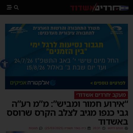
פתח סרג
מעקב ׳חרדים אשדוד׳
“אירוע חמור ומביש”: מ”מ רע”ה
גבי כנפו מגיב לצלב הקרס שרוסס
באשדוד
מנחם דויטש
20:31
כ״ה באדר תשפ״ה (25/03/2025)
תגובות