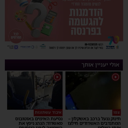
אולי יעניין אותך
1
1
צפו
איבוד עשתונות
תינוק ננעל ברכב באשקלון –
נסיעת האימים באוטובוס
המתנדבים האשדודים חילצו
מאשדוד: הנהג ניפץ את
אותו בשלום
השמשה לעיני הנוסעים –