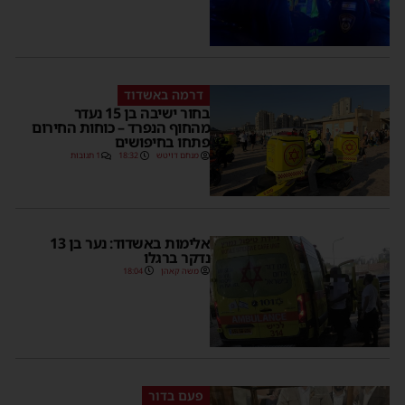
דרמה באשדוד
בחור ישיבה בן 15 נעדר
מהחוף הנפרד – כוחות החירום
פתחו בחיפושים
מנחם דויטש
18:32
1 תגובות
אלימות באשדוד: נער בן 13
נדקר ברגלו
משה קאהן
18:04
פעם בדור