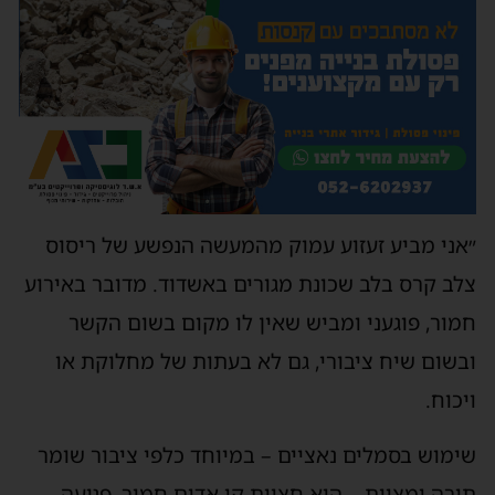
״אני מביע זעזוע עמוק מהמעשה הנפשע של ריסוס
צלב קרס בלב שכונת מגורים באשדוד. מדובר באירוע
חמור, פוגעני ומביש שאין לו מקום בשום הקשר
ובשום שיח ציבורי, גם לא בעתות של מחלוקת או
ויכוח.
שימוש בסמלים נאציים – במיוחד כלפי ציבור שומר
תורה ומצוות – הוא חציית קו אדום חמור, פגיעה