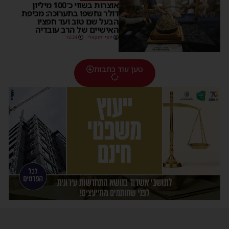
אוצרות בשווי כ־100 מיליון
דולר נחשפו בתערוכה: מכיפת
הבעל שם טוב ועד חפציו
האישיים של הרב עובדיה
יוסי יחזקאלי
16:34
טען עוד כתבות