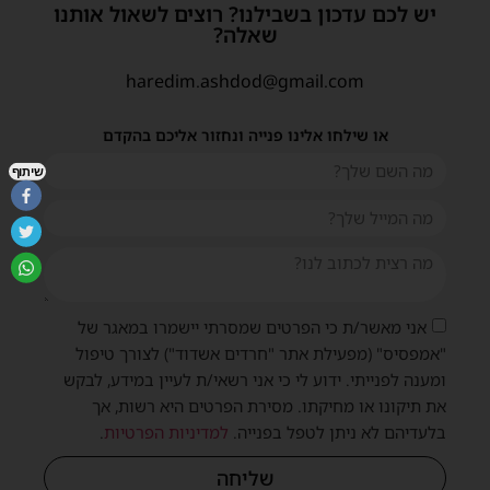
יש לכם עדכון בשבילנו? רוצים לשאול אותנו
שאלה?
haredim.ashdod@gmail.com
או שילחו אלינו פנייה ונחזור אליכם בהקדם
שיתוף
אני מאשר/ת כי הפרטים שמסרתי יישמרו במאגר של
"אמפסיס" (מפעילת אתר "חרדים אשדוד") לצורך טיפול
ומענה לפנייתי. ידוע לי כי אני רשאי/ת לעיין במידע, לבקש
את תיקונו או מחיקתו. מסירת הפרטים היא רשות, אך
בלעדיהם לא ניתן לטפל בפנייה.
למדיניות הפרטיות
.
שליחה