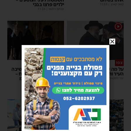
ילדים פרצו בבכי
משה קאהן
|
11:53
מנחם דויטש
|
11:34
1
צפו
פירות ההסתה
על מה שוחחו מ"מ ראש
אימה באשדוד: בחור ישיבה
העיר והחיד"א אברג׳ל?
בן 13 נשדד באיומי רצח –
המשטרה הקימה צח”מ
יוסי יחזקאלי
|
23:37
מנחם דויטש
|
22:32
פרסומת