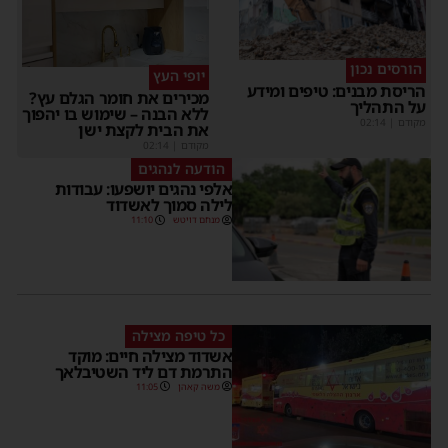
הורסים נכון
יופי העץ
הריסת מבנים: טיפים ומידע
מכירים את חומר הגלם עץ?
על התהליך
ללא הבנה – שימוש בו יהפוך
מקודם
|
02:14
את הבית לקצת ישן
מקודם
|
02:14
הודעה לנהגים
אלפי נהגים יושפעו: עבודות
לילה סמוך לאשדוד
מנחם דויטש
11:10
כל טיפה מצילה
אשדוד מצילה חיים: מוקד
התרמת דם ליד השטיבלאך
משה קאהן
11:05