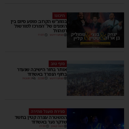
היכונו
במוצ”ש הקרוב: מופע סיום בין
הזמנים של 'המרכז למורשת'
ו'מהות'
מנחם דויטש
11:01
סוף טוב
אותר בחור הישיבה שנעדר
בחוף הנפרד באשדוד
מנחם דויטש
22:08
3 תגובות
סגירת מעגל מהירה
המשטרה עצרה קטין בחשד
שדקר נער באשדוד
משה קאהן
21:59