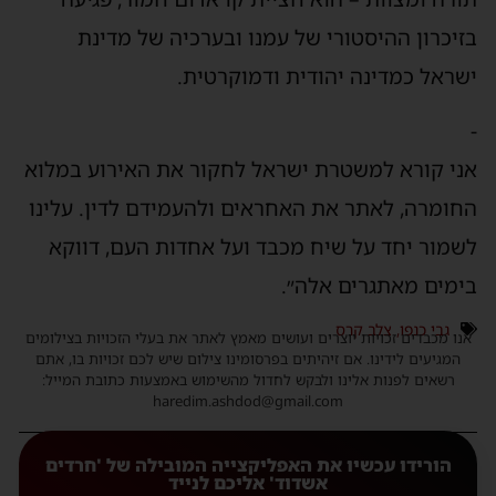
בזיכרון ההיסטורי של עמנו ובערכיה של מדינת
ישראל כמדינה יהודית ודמוקרטית.
-
אני קורא למשטרת ישראל לחקור את האירוע במלוא
החומרה, לאתר את האחראים ולהעמידם לדין. עלינו
לשמור יחד על שיח מכבד ועל אחדות העם, דווקא
בימים מאתגרים אלה״.
גבי כנפו
,
צלב קרס
אנו מכבדים זכויות יוצרים ועושים מאמץ לאתר את בעלי הזכויות בצילומים
המגיעים לידינו. אם זיהיתים בפרסומינו צילום שיש לכם זכויות בו, אתם
רשאים לפנות אלינו ולבקש לחדול מהשימוש באמצעות כתובת המייל:
haredim.ashdod@gmail.com
הורידו עכשיו את האפליקצייה המובילה של 'חרדים
אשדוד' אליכם לנייד