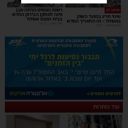
רשות המסים הניחה אבן
שימו לב
פינה למתקן הבידוק החדש
שינוי חריג במועד השוק
בבית המכס אשדוד
באשדוד – זה התאריך החדש
משה קאהן
|
15:37
מנחם דויטש
|
16:07
עוד כותרות