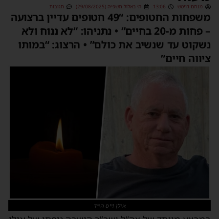
מנחם דויטש
13:06
ה׳ באלול תשפ״ה (29/08/2025)
תגובות
משפחות החטופים: “49 חטופים עדיין ברצועה
– פחות מ-20 בחיים” • נתניהו: “לא ננוח ולא
נשקוט עד שנשיב את כולם” • הרצוג: “במותו
ציווה חיים”
אילן וייס הי״ד