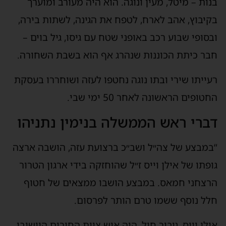
בנות – מיטל, מעין ונוגה. הוא היה מעורב ומוערך
בקיבוץ, אהב לארח, לטפח את הגינה, לשתות בירה,
ובסופי שבוע רכב באופני שטח עם גיסו, גיל בוים –
חבר כיתת הכוננות שנהרג אף הוא בשבת השחורה.
רעייתו שירי ובתו נוגה נחטפו לעזה ושוחררו בעסקת
החטופים הראשונה לאחר 50 ימי שבי.
דברי ראש הממשלה בנימין נתניהו
“‏במבצע של צה״ל ושב״כ ברצועת עזה, הושבה ארצה
גופתו של אילן וייס ז״ל שהוחזקה בידי ארגון הטרור
הרצחני חמאס. במבצע הושבו ממצאים של חטוף
חלל נוסף ששמו טרם הותר לפרסום.
אילן וייס, גיבור חיל, היה איש צוות החירום היישובי