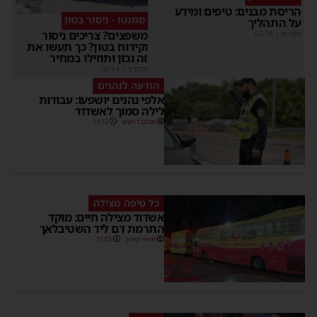
הריסת מבנים: טיפים ומידע
סמנטו - ניסור בטון
על התהליך
משפצים? צריכים ניסור
מקודם
|
02:14
וקידוח בטון? כך תעשו את
זה נכון ותוזילו במחיר
מקודם
|
02:14
הודעה לנהגים
אלפי נהגים יושפעו: עבודות
לילה סמוך לאשדוד
מנחם דויטש
11:10
כל טיפה מצילה
אשדוד מצילה חיים: מוקד
התרמת דם ליד השטיבלאך
משה קאהן
11:05