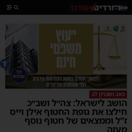
פתח סרג
כאב ושברון לב
הושב לישראל: צה״ל ושב״כ
חילצו את גופת החטוף אילן וייס
ז”ל וממצאים של חטוף נוסף
מעזה