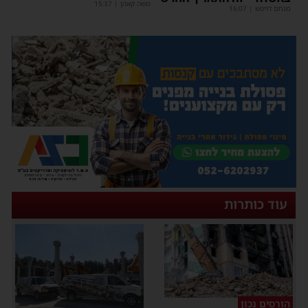
משה קאהן
|
15:37
מנחם דויטש
|
16:07
עוד כותרות
הורסים נכון