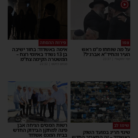
1
צפו
פירות ההסתה
על מה שוחחו מ"מ ראש
אימה באשדוד: בחור ישיבה
העיר והחיד"א אברג׳ל?
בן 13 נשדד באיומי רצח –
המשטרה הקימה צח”מ
יוסי יחזקאלי
|
23:37
מנחם דויטש
|
22:32
רשות המסים הניחה אבן
שימו לב
פינה למתקן הבידוק החדש
שינוי חריג במועד השוק
בבית המכס אשדוד
באשדוד – זה התאריך החדש