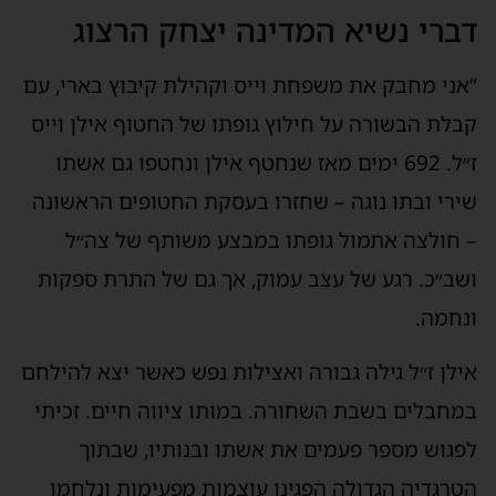
דברי נשיא המדינה יצחק הרצוג
“אני מחבק את משפחת וייס וקהילת קיבוץ בארי, עם
קבלת הבשורה על חילוץ גופתו של החטוף אילן וייס
ז״ל. 692 ימים מאז שנחטף אילן ונחטפו גם אשתו
שירי ובתו נוגה – שחזרו בעסקת החטופים הראשונה
– חולצה אתמול גופתו במבצע משותף של צה״ל
ושב״כ. רגע של עצב עמוק, אך גם של התרת ספקות
ונחמה.
אילן ז״ל גילה גבורה ואצילות נפש כאשר יצא להילחם
במחבלים בשבת השחורה. במותו ציווה חיים. זכיתי
לפגוש מספר פעמים את אשתו ובנותיו, שבתוך
הטרגדיה הגדולה הפגינו עוצמות מפעימות ונלחמו