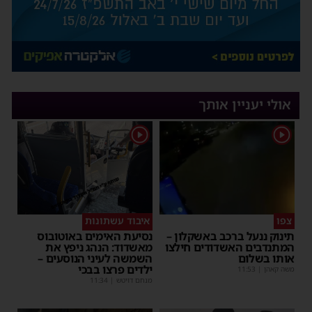
אולי יעניין אותך
1
1
צפו
איבוד עשתונות
תינוק ננעל ברכב באשקלון –
נסיעת האימים באוטובוס
המתנדבים האשדודים חילצו
מאשדוד: הנהג ניפץ את
אותו בשלום
השמשה לעיני הנוסעים –
ילדים פרצו בבכי
משה קאהן
|
11:53
מנחם דויטש
|
11:34