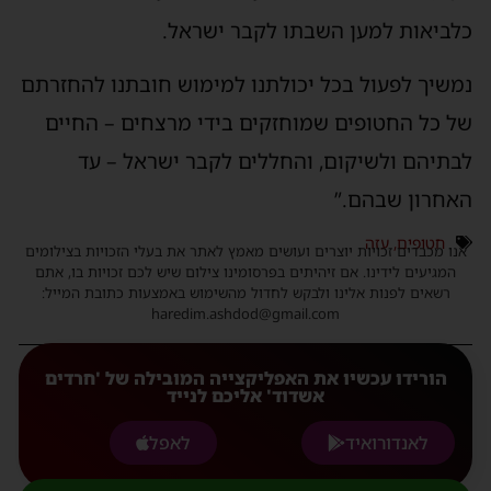
כלביאות למען השבתו לקבר ישראל.
נמשיך לפעול בכל יכולתנו למימוש חובתנו להחזרתם
של כל החטופים שמוחזקים בידי מרצחים – החיים
לבתיהם ולשיקום, והחללים לקבר ישראל – עד
האחרון שבהם.”
חטופים
,
עזה
אנו מכבדים זכויות יוצרים ועושים מאמץ לאתר את בעלי הזכויות בצילומים
המגיעים לידינו. אם זיהיתים בפרסומינו צילום שיש לכם זכויות בו, אתם
רשאים לפנות אלינו ולבקש לחדול מהשימוש באמצעות כתובת המייל:
haredim.ashdod@gmail.com
הורידו עכשיו את האפליקצייה המובילה של 'חרדים
אשדוד' אליכם לנייד
לאנדורואיד
לאפל