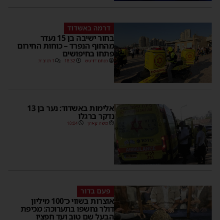
דרמה באשדוד
בחור ישיבה בן 15 נעדר
מהחוף הנפרד – כוחות החירום
פתחו בחיפושים
מנחם דויטש
18:32
1 תגובות
אלימות באשדוד: נער בן 13
נדקר ברגלו
משה קאהן
18:04
פעם בדור
אוצרות בשווי כ־100 מיליון
דולר נחשפו בתערוכה: מכיפת
הבעל שם טוב ועד חפציו