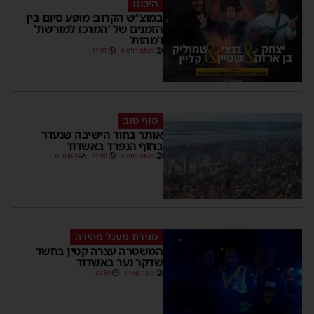
היכונו
במוצ”ש הקרוב: מופע סיום בין
הזמנים של 'המרכז למורשת'
ו'מהות'
מנחם דויטש
11:01
סוף טוב
אותר בחור הישיבה שנעדר
בחוף הנפרד באשדוד
מנחם דויטש
22:08
3 תגובות
סגירת מעגל מהירה
המשטרה עצרה קטין בחשד
שדקר נער באשדוד
משה קאהן
21:59