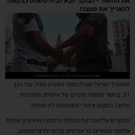
את החשוד • הבוקר יובא לבית משפט בבקשה
להאריך את מעצרו
תמונת איסטורלציה. קרדיט: דוברות המשטרה
משטרת ישראל עצרה בסוף השבוע בעיר, גבר כבן
51, בחשד למספר מקרים של איומים, התנהגות
פרועה במקום ציבורי והתנהגות לא נאותה.
המקרים עליהם דווח במהלך הימים האחרונים אודות
אלמוני שמאיים על אזרחים ובהם ילדים ומתנהג