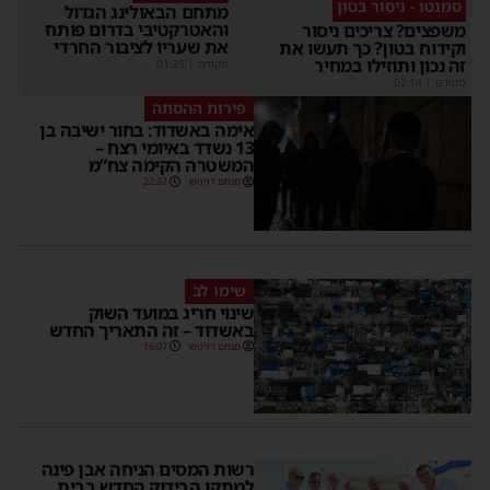
סמנטו - ניסור בטון
מתחם הבאולינג הגדול
והאטרקטיבי בדרום פותח
משפצים? צריכים ניסור
את שעריו לציבור החרדי
וקידוח בטון? כך תעשו את
זה נכון ותוזילו במחיר
מקודם
|
01:35
מקודם
|
02:14
פירות ההסתה
אימה באשדוד: בחור ישיבה בן
13 נשדד באיומי רצח –
המשטרה הקימה צח”מ
מנחם דויטש
22:32
שימו לב
שינוי חריג במועד השוק
באשדוד – זה התאריך החדש
מנחם דויטש
16:07
רשות המסים הניחה אבן פינה
למתקן הבידוק החדש בבית