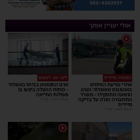
אולי יעניין אותך
1
השעיה מיידית
ליבו שב לפעום
אחרי נסיעת האימים
אדם התמוטט בביתו באשדוד
באוטובוס מאשדוד: הנהג
– כוחות ההצלה ביצעו בו
הושעה מתפקידו – משרד
פעולות החייאה
התחבורה הורה על בדיקה
מנחם דויטש
|
17:35
מיידית
מנחם דויטש
|
17:44
1