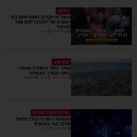
היכונו
במוצ”ש הקרוב: מופע סיום בין
הזמנים של 'המרכז למורשת'
ו'מהות'
מנחם דויטש
11:01
סוף טוב
אותר בחור הישיבה שנעדר
בחוף הנפרד באשדוד
מנחם דויטש
22:08
3 תגובות
סגירת מעגל מהירה
המשטרה עצרה קטין בחשד
שדקר נער באשדוד
משה קאהן
21:59