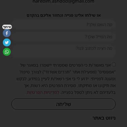
haredim.ashdod@gmail.com
או שילחו אלינו פנייה ונחזור אליכם בהקדם
שיתוף
אני מאשר/ת כי הפרטים שמסרתי יישמרו במאגר של
"אמפסיס" (מפעילת אתר "חרדים אשדוד") לצורך טיפול
ומענה לפנייתי. ידוע לי כי אני רשאי/ת לעיין במידע, לבקש
את תיקונו או מחיקתו. מסירת הפרטים היא רשות, אך
בלעדיהם לא ניתן לטפל בפנייה.
למדיניות הפרטיות
.
שליחה
ניווט באתר