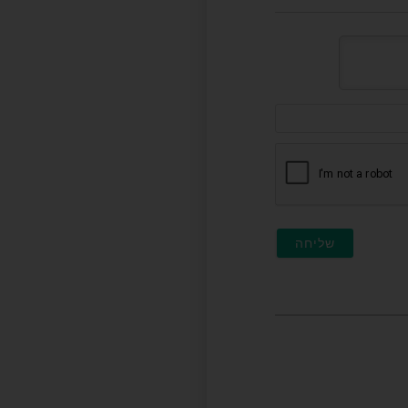
דוא"ל
(לא
חובה)