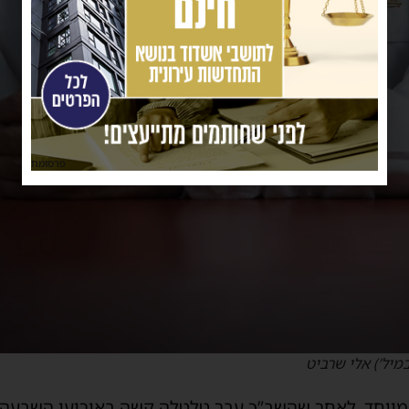
פרסומת
יל’) אלי שרביט
במיוחד, לאחר שהשב”כ עבר טלטלה קשה באירועי השבע