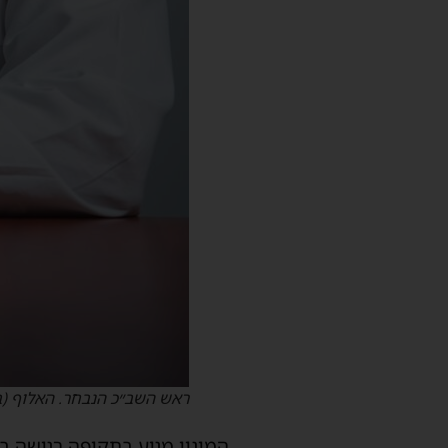
ראש השב״כ הנבחר. האלוף (במ
המינוי מגיע בתקופה רגישה 