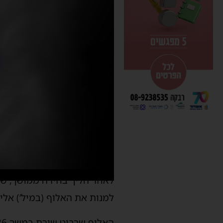
לאחר הליך בחירה ממושך, שכ
למנות את האלוף (במיל’) אל