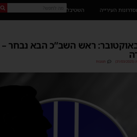
דרונות העירייה
השטיבל
רי טלטלת ה-7 באוקטובר: ראש השב”כ הבא נבח
ה
31/)
תגובות