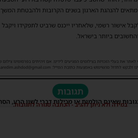
מתאים להנהגת הארגון בשנים הקרובות ולהבטחת המשך 
לקבל אישור רשמי, שלאחריו ייכנס שרביט לתפקידו ויקבל 
והחשובים ביותר בישראל.
 לאתר את בעלי הזכויות בצילומים המגיעים לידינו. אם זיהיתים בפרסומינו צילום 
ו ולבקש לחדול מהשימוש באמצעות כתובת המייל: haredim.ashdod@gmail.com
תגובות
גובות שאינם הולמות או מכילות דברי לשון הרע, הסת
במידה ולא ניתן להגיב - הכתבה סגורה לתגובות.