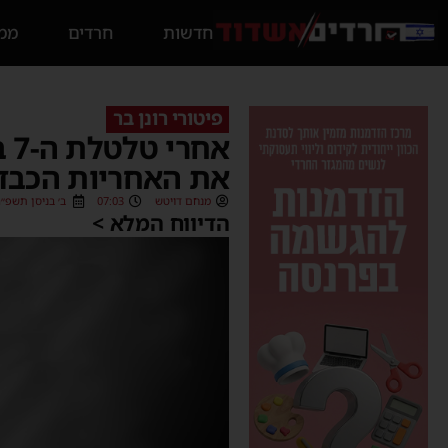
חדשות
חרדים
ממס
פיטורי רונן בר
אח
את האחריות הכבד
מנחם דויטש
07:03
ב׳ בניסן תשפ״ה (03/2025
הדיווח המלא >