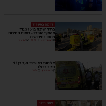
דרמה באשדוד
בחור ישיבה בן 15 נעדר
מהחוף הנפרד – כוחות החירום
פתחו בחיפושים
מנחם דויטש
18:32
1 תגובות
אלימות באשדוד: נער בן 13
נדקר ברגלו
משה קאהן
18:04
פעם בדור