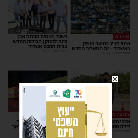
רשות המסים הניחה אבן
שימו לב
פינה למתקן הבידוק החדש
שינוי חריג במועד השוק
בבית המכס אשדוד
באשדוד – זה התאריך החדש
משה קאהן
|
15:37
מנחם דויטש
|
16:07
הודעה לנהגים
כל טיפה מצילה
אלפי נהגים יושפעו: עבודות
אשדוד מצילה חיים: מוקד
לילה סמוך לאשדוד
התרמת דם ליד השטיבלאך
מנחם דויטש
|
11:10
משה קאהן
|
11:05