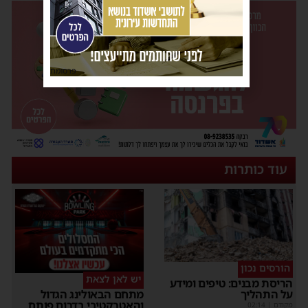
פרסומת
עוד כותרות
הורסים נכון
יש לאן לצאת
ריסת מבנים: טיפים ומידע
ל התהליך
מתחם הבאולינג הגדול
והאטרקטיבי בדרום פותח
קודם
|
02:14