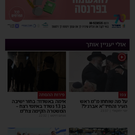
אולי יעניין אותך
1
צפו
פירות ההסתה
על מה שוחחו מ"מ ראש
אימה באשדוד: בחור ישיבה
העיר והחיד"א אברג׳ל?
בן 13 נשדד באיומי רצח –
המשטרה הקימה צח”מ
יוסי יחזקאלי
|
23:37
מנחם דויטש
|
22:32