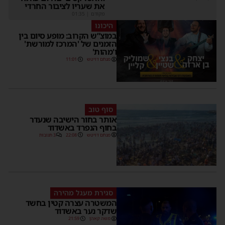
את שעריו לציבור החרדי
מקודם
|
01:35
היכונו
במוצ”ש הקרוב: מופע סיום בין
הזמנים של 'המרכז למורשת'
ו'מהות'
מנחם דויטש
11:01
סוף טוב
אותר בחור הישיבה שנעדר
בחוף הנפרד באשדוד
מנחם דויטש
22:08
3 תגובות
סגירת מעגל מהירה
המשטרה עצרה קטין בחשד
שדקר נער באשדוד
משה קאהן
21:59