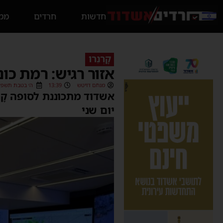
חדשות
חרדים
ממס
קָרְנֵרו
אזור רגיש: רמת כוננות 3 תוכרז בימים
מנחם דויטש
13:39
ה׳ בטבת תשפ״ו (/12/2025
יום שני