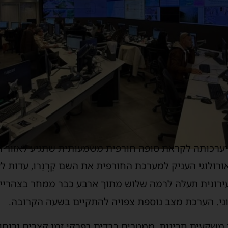
ערכותה לקראת סופה חורפית משמעותית שתגיע לאזור ה
רולוגי העניק למערכת החורפית את השם קָרְנֵרו, עדות 
עירונית תעלה לרמה שלוש מתוך ארבע כבר ממחר בצהריי
ני. הערכת מצב נוספת צפויה להתקיים בשעה הקרובה.
משקעים חריגות, ממטרים כבדים בפרקי זמן קצרים ורוחו