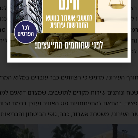
ללת 625 רחובות, רצועת חוף ארוכה ונחל מרכזי, נחשבת רגישה במיוחד
ו לאורך שנים ומשלבות בין פקודת החורף העירונית לטכנו
Tomorr. מודל הרמזור המונה ארבע דרגות היכון ירוק צהוב כתום ואד
יות מדויקות לצוותים בשטח. הפעלה זו כוללת גם שליחת
לכל תרחיש.
פרסומת
רף העירוני, מדגיש כי הצוותים כבר עובדים במלוא המרץ
בשטח ונותנים שירות מקדים לתושבים, שמצדם דואגים למ
צים. בהתאם להתפתחויות מזג האוויר נעדכן ברמת הכוננו
 העירוני, משטרת אשדוד, כבה, גופי הביטחון והבריאות”