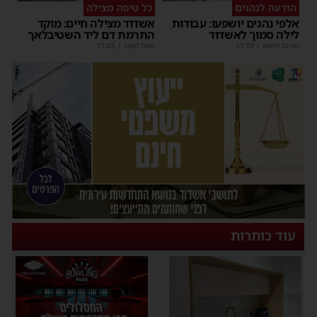
הודעה לנהגים
כל טיפה מצילה
אלפי נהגים יושפעו: עבודות
אשדוד מצילה חיים: מוקד
לילה סמוך לאשדוד
התרמת דם ליד השטיבלאך
מנחם דויטש
|
11:10
משה קאהן
|
11:05
עוד כותרות