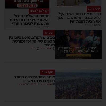
יופי העץ
יש לאן לצאת
מכירים את חומר הגלם עץ?
מתחם הבאולינג הגדול
ללא הבנה – שימוש בו יהפוך
והאטרקטיבי בדרום פותח
את הבית לקצת ישן
את שעריו לציבור החרדי
מקודם
|
02:14
מקודם
|
01:35
היכונו
במוצ”ש הקרוב: מופע סיום בין
הזמנים של 'המרכז למורשת'
ו'מהות'
מנחם דויטש
11:01
סוף טוב
אותר בחור הישיבה שנעדר
בחוף הנפרד באשדוד
מנחם דויטש
22:08
3 תגובות