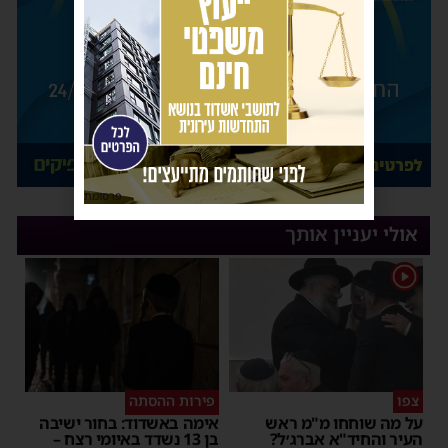
פרסומת
אולי יעניין אותך
1
צפו
פירות ההסתה
על מה שוחחו מ"מ ראש
אימה באשדוד: בחור ישיבה
העיר והחיד"א אברג׳ל?
בן 13 נשדד באיומי רצח –