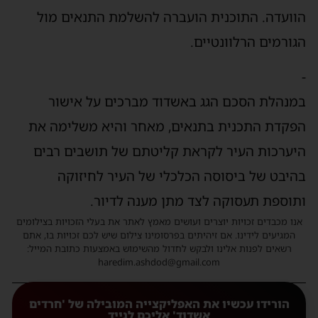
הוועדה. התוכנית הועברה להשלמת התנאים מול
הגורמים הרלוונטיים.
-
במנהלת הסכם הגג באשדוד מברכים על אישור
הפקדת התכנית בתנאים, מאחר והיא משלימה את
היערכות העיר לקראת קליטתם של תושבים רבים
בהיבט של ביסוסה הכלכלי של העיר לחיזוקה
ותוספת תעסוקה לצד מתן מענה לדיור.
אנו מכבדים זכויות יוצרים ועושים מאמץ לאתר את בעלי הזכויות בצילומים
המגיעים לידינו. אם זיהיתים בפרסומינו צילום שיש לכם זכויות בו, אתם
רשאים לפנות אלינו ולבקש לחדול מהשימוש באמצעות כתובת המייל:
haredim.ashdod@gmail.com
הורידו עכשיו את האפליקצייה המובילה של 'חרדים
אשדוד' אליכם לנייד