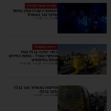
סגירת מעגל מהירה
המשטרה עצרה קטין בחשד
שדקר נער באשדוד
משה קאהן
21:59
דרמה באשדוד
בחור ישיבה בן 15 נעדר
מהחוף הנפרד – כוחות החירום
פתחו בחיפושים
מנחם דויטש
18:32
1 תגובות
אלימות באשדוד: נער בן 13
נדקר ברגלו
משה קאהן
18:04