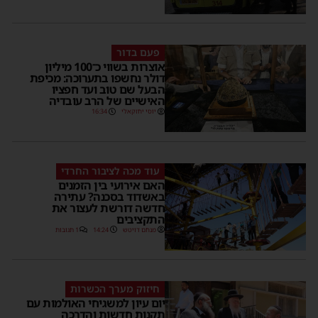
פעם בדור
אוצרות בשווי כ־100 מיליון
דולר נחשפו בתערוכה: מכיפת
הבעל שם טוב ועד חפציו
האישיים של הרב עובדיה
יוסי יחזקאלי
16:34
עוד מכה לציבור החרדי
האם אירועי בין הזמנים
באשדוד בסכנה? עתירה
חדשה דורשת לעצור את
התקציבים
מנחם דויטש
14:24
1 תגובות
חיזוק מערך הכשרות
יום עיון למשגיחי האולמות עם
תקנות חדשות והדרכה