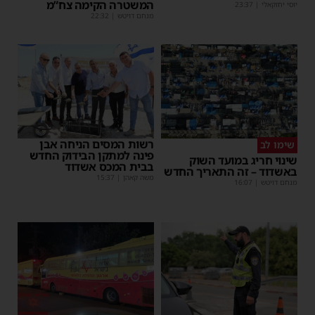
המשטרה הקימה צח”מ
יוסי יחזקאלי
|
23:37
מנחם דויטש
|
22:32
רשות המסים הניחה אבן
שימו לב
פינה למתקן הבידוק החדש
שינוי חריג במועד השוק
בבית המכס אשדוד
באשדוד – זה התאריך החדש
משה קאהן
|
15:37
מנחם דויטש
|
16:07