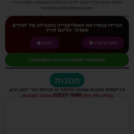
רשאים לפנות אלינו ולבקש לחדול מהשימוש באמצעות כתובת המייל:
haredim.ashdod@gmail.com
הורידו עכשיו את האפליקצייה המובילה של 'חרדים
אשדוד' אליכם לנייד
לאנדורואיד
לאפל
להצטרפות לקבוצת העדכונים בוואטסאפ
תגובות
אין לשלוח תגובות שאינם הולמות או מכילות דברי לשון הרע,
הסתה ורכילות.
במידה ולא ניתן להגיב - הכתבה סגורה לתגובות.