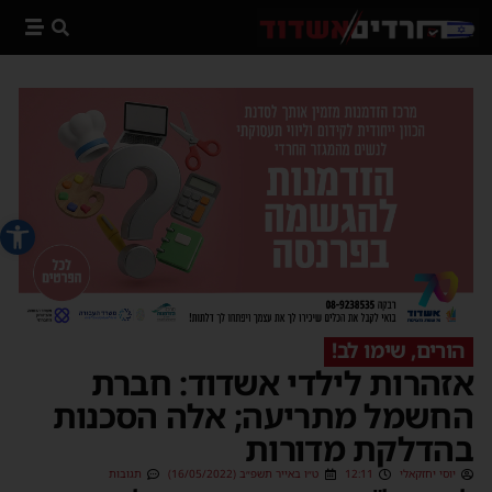
פתח סרג
הורים, שימו לב!
אזהרות לילדי אשדוד: חברת
החשמל מתריעה; אלה הסכנות
בהדלקת מדורות
יוסי יחזקאלי
12:11
ט״ו באייר תשפ״ב (16/05/2022)
תגובות