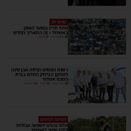
שימו לב
שינוי חריג במועד השוק
באשדוד – זה התאריך החדש
מנחם דויטש
16:07
רשות המסים הניחה אבן פינה
למתקן הבידוק החדש בבית
המכס אשדוד
משה קאהן
15:37
1 תגובות
הודעה לנהגים
אלפי נהגים יושפעו: עבודות
לילה סמוך לאשדוד