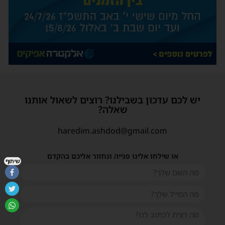
יש לכם עדכון בשבילנו? רוצים לשאול אותנו
שאלה?
haredim.ashdod@gmail.com
או שילחו אלינו פנייה ונחזור אליכם בהקדם
שיתוף