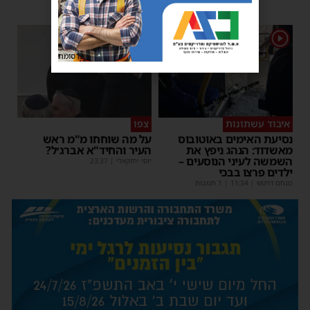
1
1
פרסומת
איבוד עשתונות
צפו
נסיעת האימים באוטובוס
על מה שוחחו מ"מ ראש
מאשדוד: הנהג ניפץ את
העיר והחיד"א אברג׳ל?
השמשה לעיני הנוסעים –
יוסי יחזקאלי
|
23:37
ילדים פרצו בבכי
מנחם דויטש
|
11:34
| 1 תגובות