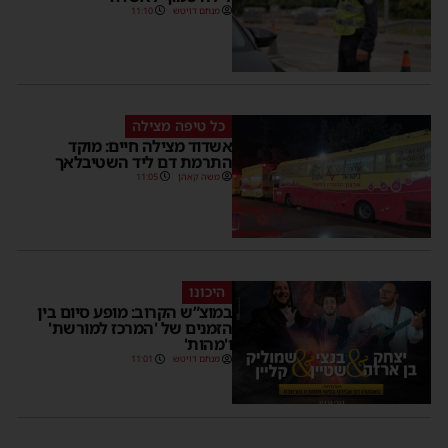
מנחם דויטש
11:10
כל טיפה מצילה
אשדוד מצילה חיים: מוקד
התרמת דם ליד השטיבלאך
משה קאהן
11:05
היכונו
במוצ”ש הקרוב: מופע סיום בין
הזמנים של 'המרכז למורשת'
ו'מהות'
מנחם דויטש
11:01