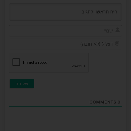
שם*
דוא"ל
(לא
חובה
COMMENTS
0