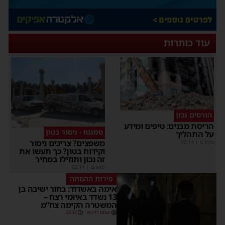
עוד כותרות
הורסים נכון
הריסת מבנים: טיפים ומידע
סמנטו - ניסור בטון
על התהליך
משפצים? צריכים ניסור
מקודם
|
02:14
וקידוח בטון? כך תעשו את
זה נכון ותוזילו במחיר
מקודם
|
02:14
פירות ההסתה
אימה באשדוד: בחור ישיבה בן
13 נשדד באיומי רצח –
המשטרה הקימה צח”מ
מנחם דויטש
22:32