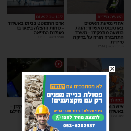
השעיה מיידית
ליבו שב לפעום
אחרי נסיעת האימים
אדם התמוטט בביתו באשדוד
באוטובוס מאשדוד: הנהג
– כוחות ההצלה ביצעו בו
הושעה מתפקידו – משרד
פעולות החייאה
התחבורה הורה על בדיקה
מנחם דויטש
|
17:35
מיידית
מנחם דויטש
|
17:44
1
במהלך העבודה
צפו
אישה נפלה מסולם במחסן
תינוק ננעל ברכב באשקלון –
באשדוד
המתנדבים האשדודים חילצו
אותו בשלום
משה קאהן
|
17:31
משה קאהן
|
11:53