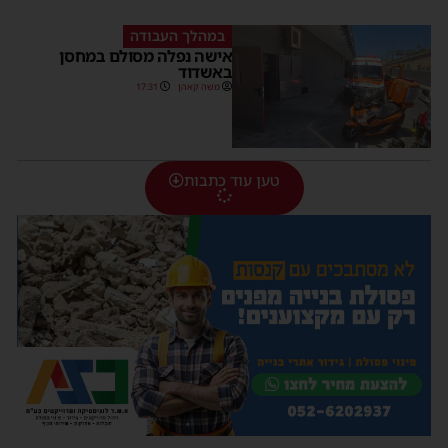
במהלך העבודה
אישה נפלה מסולם במחסן
באשדוד
משה קאהן
17:31
טען עוד כתבות