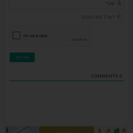
שם*
דוא"ל
(לא
חובה
COMMENTS
0