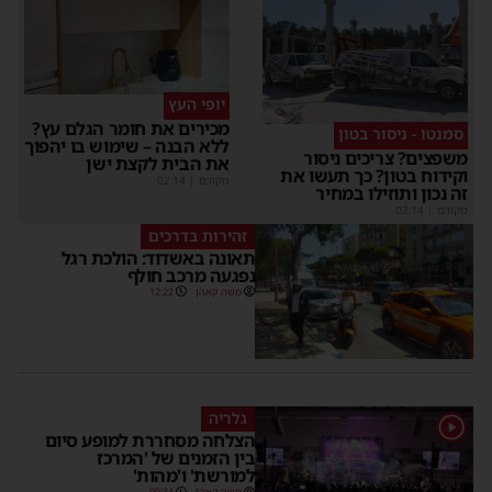
יופי העץ
מכירים את חומר הגלם עץ?
סמנטו - ניסור בטון
ללא הבנה – שימוש בו יהפוך
משפצים? צריכים ניסור
את הבית לקצת ישן
וקידוח בטון? כך תעשו את
מקודם
|
02:14
זה נכון ותוזילו במחיר
מקודם
|
02:14
זהירות בדרכים
תאונה באשדוד: הולכת רגל
נפגעה מרכב חולף
משה קאהן
12:22
גלריה
1
הצלחה מסחררת למופע סיום
בין הזמנים של 'המרכז
למורשת' ו'מהות'
משה קאהן
09:34