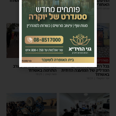
התינוקת נולדה במושב
הכאובה של רב העיר אשדוד
האחורי של הרכב
יוסי יחזקאלי
|
18:35
מנחם דויטש
|
08:07
1
מאירים את השבת
מצילי חיים
פרסומת
בכל רחבי העיר: המיזם
150 מנות דם נתרמו בערב
המדליק של המועצה הדתית
התרמה באשדוד
באשדוד
משה קאהן
|
18:25
יוסי יחזקאלי
|
18:31