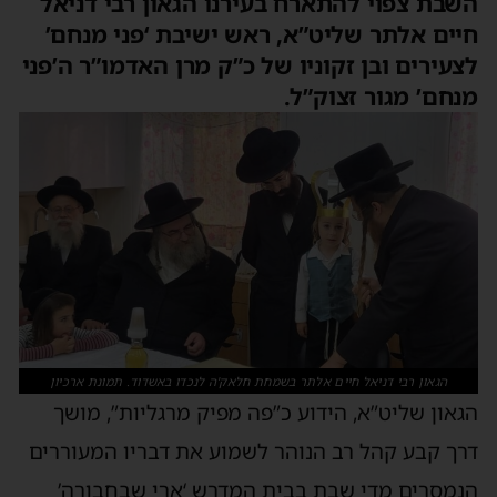
השבת צפוי להתארח בעירנו הגאון רבי דניאל
חיים אלתר שליט”א, ראש ישיבת ‘פני מנחם’
לצעירים ובן זקוניו של כ”ק מרן האדמו”ר ה’פני
מנחם’ מגור זצוק”ל.
הגאון רבי דניאל חיים אלתר בשמחת חלאק'ה לנכדו באשדוד. תמונת ארכיון
הגאון שליט”א, הידוע כ”פה מפיק מרגליות”, מושך
דרך קבע קהל רב הנוהר לשמוע את דבריו המעוררים
הנמסרים מדי שבת בבית המדרש ‘ארי שבחבורה’