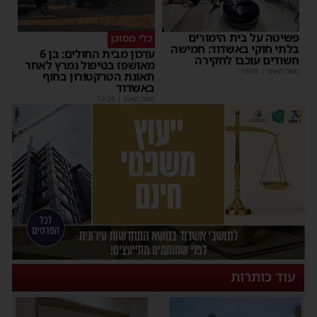
פשיטה על בית הימורים
כלי מסוכן
בלתי חוקי באשדוד: חמישה
עדכון מבית החולים: בן 6
חשודים עוכבו לחקירה
מאושפז בטיפול נמרץ לאחר
משה קאהן
|
16:06
תאונת הטרקטורון בחוף
באשדוד
משה קאהן
|
12:26
עוד כותרות