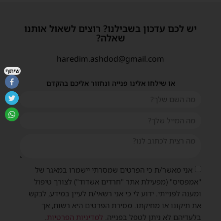
יש לכם עדכון בשבילנו? רוצים לשאול אותנו
שאלה?
haredim.ashdod@gmail.com
שיתוף
או שילחו אלינו פנייה ונחזור אליכם בהקדם
אני מאשר/ת כי הפרטים שמסרתי יישמרו במאגר של
"אמפסיס" (מפעילת אתר "חרדים אשדוד") לצורך טיפול
ומענה לפנייתי. ידוע לי כי אני רשאי/ת לעיין במידע, לבקש
את תיקונו או מחיקתו. מסירת הפרטים היא רשות, אך
בלעדיהם לא ניתן לטפל בפנייה.
למדיניות הפרטיות
.