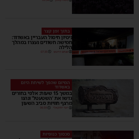
בתוך זמן קצר
ניסיון חיסול העבריין באשדוד:
חמישה חשודים נעצרו במהלך
הלילה
מנחם דויטש
07:35
המיזם שהפך לשיחת היום
באשדוד
במשך 15 שעות: אלפי בחורים
גדשו את 'השטעטל' ונהנו
מרצף חוויות סביב השעון
יוסי יחזקאלי
06:59
סכסוך כנופיות