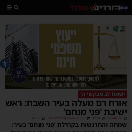
פתח סרג
ישמח לב מבקשי ה’
אורח רם מעלה בעיר השבת: ראש
ישיבת ‘פני מנחם’
יוסי יחזקאלי
11:54
ו׳ בטבת תשפ״ו (26/12/2025)
תגובות
שמחה והתרגשות בקהילת ‘פני מנחם’ בעיר: