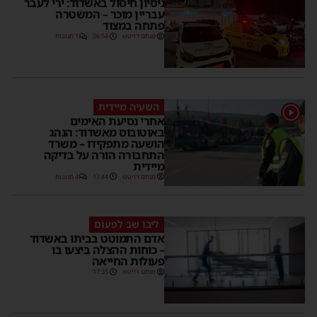
ניסיון חיסול באשדוד: ירי לעבר
עבריין מוכר – המשטרה
פתחה במצוד
מנחם דויטש
06:54
1 תגובות
השעיה מיידית
1
אחרי נסיעת האימים
באוטובוס מאשדוד: הנהג
הושעה מתפקידו – משרד
התחבורה הורה על בדיקה
מיידית
מנחם דויטש
17:44
4 תגובות
ליבו שב לפעום
אדם התמוטט בביתו באשדוד
– כוחות ההצלה ביצעו בו
פעולות החייאה
מנחם דויטש
17:35