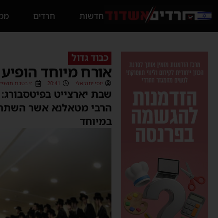
חדשות
חרדים
ממס
כבוד גדול
אורח מיוחד הופיע
יוסי יחזקאלי
20:41
ז׳ בטבת תשפ״ג (/12/2022
‏שבת יארצייט בפיטסבורג
הרבי מטאלנא אשר השתתף 
במיוחד