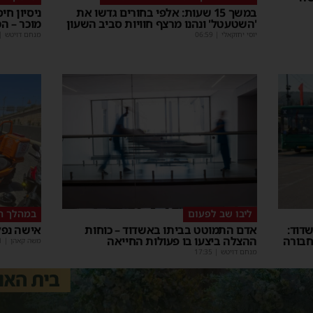
במשך 15 שעות: אלפי בחורים גדשו את
ניסיון חי
'השטעטל' ונהנו מרצף חוויות סביב השעון
מוכר – ה
יוסי יחזקאלי
|
06:59
מנחם דויטש
|
ליבו שב לפעום
במהלך ה
דוד:
אדם התמוטט בביתו באשדוד – כוחות
אישה נפל
חבורה
ההצלה ביצעו בו פעולות החייאה
משה קאהן
|
1
מנחם דויטש
|
17:35