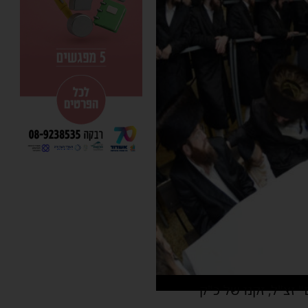
זצ"ל, זקנו של כ"ק