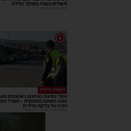
חשודים נעצרו במהלך הלילה
מנחם דויטש
|
07:35
1
השעיה מיידית
אחרי נסיעת האימים באוטובוס מאש
הנהג הושעה מתפקידו – משרד הת
הורה על בדיקה מיידית
מנחם דויטש
|
17:44
| 3 תגובות