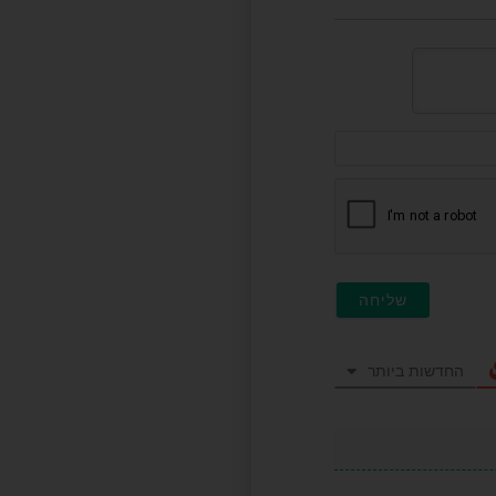
דוא"ל
(לא
חובה)
החדשות ביותר