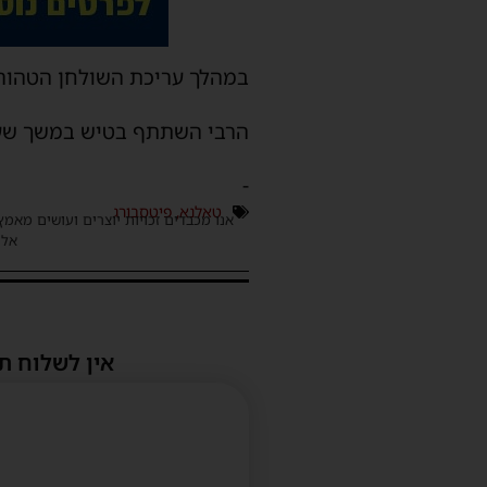
במהלך עריכת השולחן הטהור 
הרבי השתתף בטיש במשך שעה א
-
טאלנא
,
פיטסבורג
אנו מכבדים זכויות יוצרים ועושים מאמץ
אלינ
אין לשלוח ת