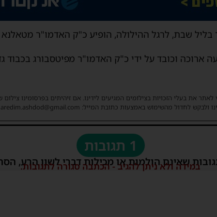
בליל שבת, לרגל ההילולה, הופיע כ"ק האדמו"ר מטאלנא 
רוכה וכובד על ידי כ"ק האדמו"ר מפיטסבורג בכבוד גד
 לאתר את בעלי הזכויות בצילומים המגיעים לידינו. אם זיהיתים בפרסומינו צילום 
ו ולבקש לחדול מהשימוש באמצעות כתובת המייל: haredim.ashdod@gmail.com
1 תגובות
גובות שאינם הולמות או מכילות דברי לשון הרע, הסת
במידה ולא ניתן להגיב - הכתבה סגורה לתגובות.