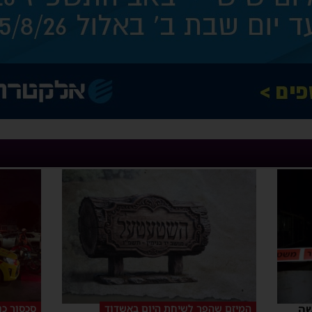
שה
המיזם שהפך לשיחת היום באשדוד
סכסוך כנ