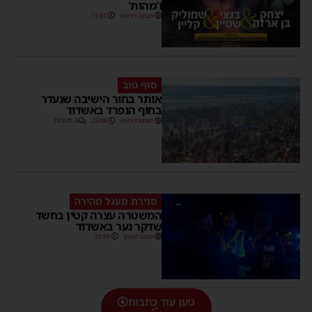
ו'מהות'
מנחם דויטש
11:01
סוף טוב
אותר בחור הישיבה שנעדר
בחוף הנפרד באשדוד
מנחם דויטש
22:08
3 תגובות
סגירת מעגל מהירה
המשטרה עצרה קטין בחשד
שדקר נער באשדוד
משה קאהן
21:59
טען עוד כתבות