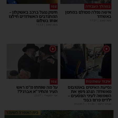
במהלך העבודה
צפו
אישה נפלה מסולם במחסן
תינוק ננעל ברכב באשקלון –
באשדוד
המתנדבים האשדודים חילצו
אותו בשלום
משה קאהן
|
17:31
משה קאהן
|
11:53
1
1
איבוד עשתונות
צפו
נסיעת האימים באוטובוס
על מה שוחחו מ"מ ראש
מאשדוד: הנהג ניפץ את
העיר והחיד"א אברג׳ל?
השמשה לעיני הנוסעים –
יוסי יחזקאלי
|
23:37
ילדים פרצו בבכי
מנחם דויטש
|
11:34
| 1 תגובות