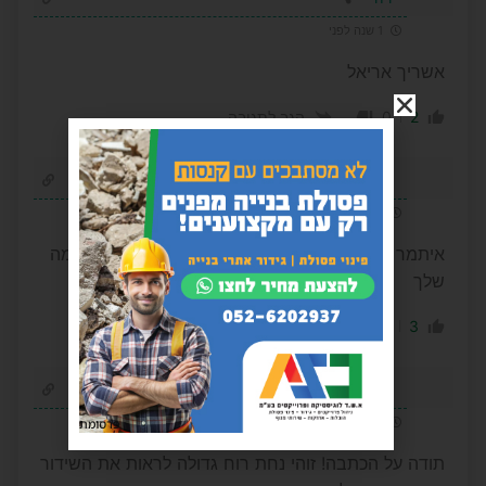
1 שנה לפני
אשריך אריאל
0
2
הגב לתגובה
דודי
1 שנה לפני
איתמר העם אוהב אותך , תמשיך עם העשיה המדהימה
שלך
-4
3
הגב לתגובה
אלישבע
1 שנה לפני
פרסומת
תודה על הכתבה! זוהי נחת רוח גדולה לראות את השידור