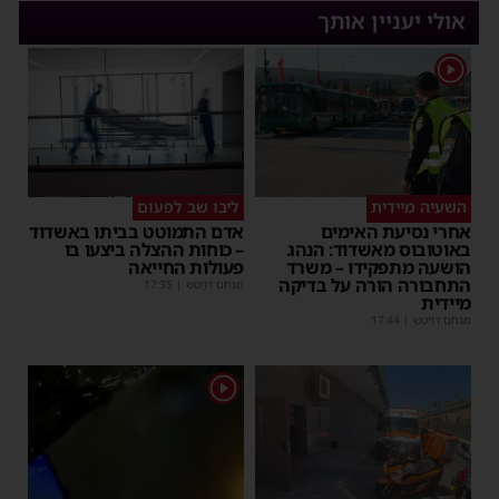
אולי יעניין אותך
1
השעיה מיידית
ליבו שב לפעום
אחרי נסיעת האימים
אדם התמוטט בביתו באשדוד
באוטובוס מאשדוד: הנהג
– כוחות ההצלה ביצעו בו
הושעה מתפקידו – משרד
פעולות החייאה
התחבורה הורה על בדיקה
מנחם דויטש
|
17:35
מיידית
מנחם דויטש
|
17:44
1