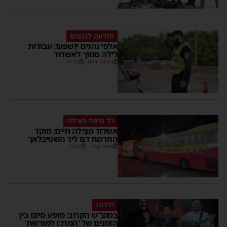
הודעה לנהגים
אלפי נהגים יושפעו: עבודות
לילה סמוך לאשדוד
מנחם דויטש
11:10
כל טיפה מצילה
אשדוד מצילה חיים: מוקד
התרמת דם ליד השטיבלאך
משה קאהן
11:05
היכונו
במוצ”ש הקרוב: מופע סיום בין
הזמנים של 'המרכז למורשת'