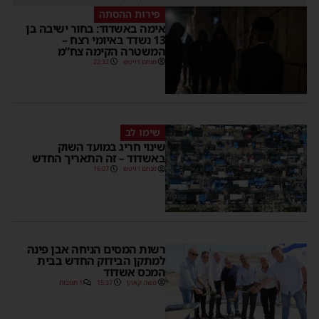
פירות ההסתה
אימה באשדוד: בחור ישיבה בן
13 נשדד באיומי רצח –
המשטרה הקימה צח”מ
מנחם דויטש
22:32
שימו לב
שינוי חריג במועד השוק
באשדוד – זה התאריך החדש
מנחם דויטש
16:07
רשות המסים הניחה אבן פינה
למתקן הבידוק החדש בבית
המכס אשדוד
משה קאהן
15:37
1 תגובות