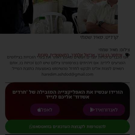
קרדיט: מאיר שמחי
ילום: מאיר שמחי
איתמר בן גביר
,
אריאל אלחרר
,
היועמשי״ת
,
סוכות
נו מכבדים זכויות יוצרים ועושים מאמץ לאתר את בעלי הזכויות בצילומים
המגיעים לידינו. אם זיהיתים בפרסומינו צילום שיש לכם זכויות בו, אתם
רשאים לפנות אלינו ולבקש לחדול מהשימוש באמצעות כתובת המייל:
haredim.ashdod@gmail.com
הורידו עכשיו את האפליקצייה המובילה של 'חרדים
אשדוד' אליכם לנייד
לאנדורואיד
לאפל
להצטרפות לקבוצת העדכונים בוואטסאפ