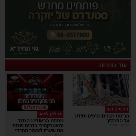
עוד כותרות
הורסים נכון
יש לאן לצאת
ריסת מבנים: טיפים ומידע
ל התהליך
מתחם הבאולינג הגדול
והאטרקטיבי בדרום פותח
קודם
|
02:14
את שעריו לציבור החרדי
מקודם
|
01:35