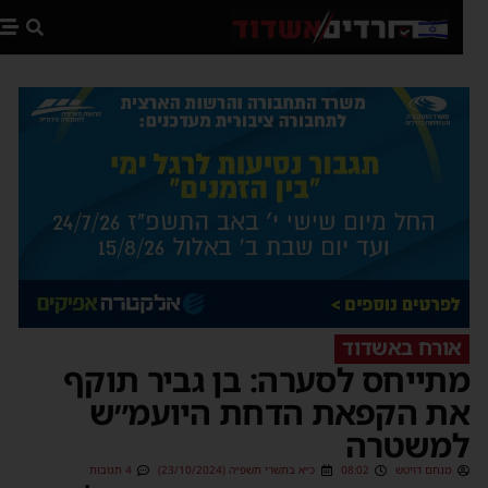
פת
אורח באשדוד
תייחס לסערה: בן גביר תוקף
ת הקפאת הדחת היועמ״ש
משטרה
מנחם דויטש
08:02
כ״א בתשרי תשפ״ה (23/10/2024)
4 תגובות