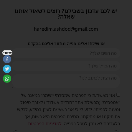
יש לכם עדכון בשבילנו? רוצים לשאול אותנו
שאלה?
haredim.ashdod@gmail.com
או שילחו אלינו פנייה ונחזור אליכם בהקדם
שיתוף
אני מאשר/ת כי הפרטים שמסרתי יישמרו במאגר של
"אמפסיס" (מפעילת אתר "חרדים אשדוד") לצורך טיפול
ומענה לפנייתי. ידוע לי כי אני רשאי/ת לעיין במידע, לבקש
את תיקונו או מחיקתו. מסירת הפרטים היא רשות, אך
בלעדיהם לא ניתן לטפל בפנייה.
למדיניות הפרטיות
.