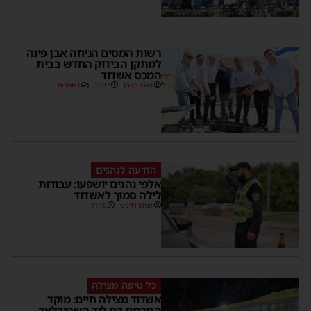
רשות המסים הניחה אבן פינה
למתקן הבידוק החדש בבית
המכס אשדוד
משה קאהן
15:37
1 תגובות
הודעה לנהגים
אלפי נהגים יושפעו: עבודות
לילה סמוך לאשדוד
מנחם דויטש
11:10
כל טיפה מצילה
אשדוד מצילה חיים: מוקד
התרמת דם ליד השטיבלאך