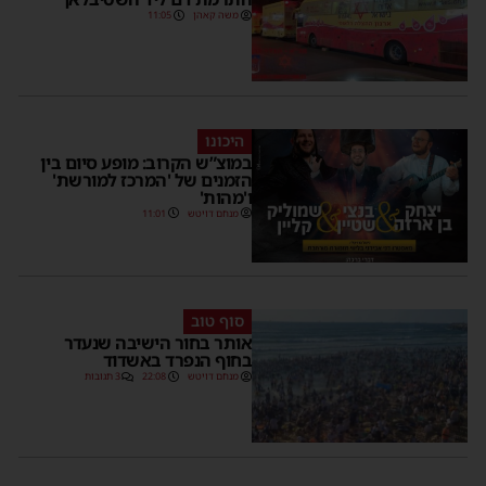
משה קאהן
11:05
היכונו
במוצ”ש הקרוב: מופע סיום בין
הזמנים של 'המרכז למורשת'
ו'מהות'
מנחם דויטש
11:01
סוף טוב
אותר בחור הישיבה שנעדר
בחוף הנפרד באשדוד
מנחם דויטש
22:08
3 תגובות