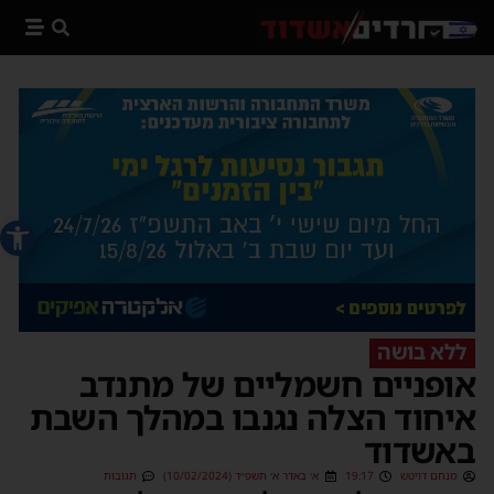
פתח סרג
ללא בושה
אופניים חשמליים של מתנדב
איחוד הצלה נגנבו במהלך השבת
באשדוד
מנחם דויטש
19:17
א׳ באדר א׳ תשפ״ד (10/02/2024)
תגובות