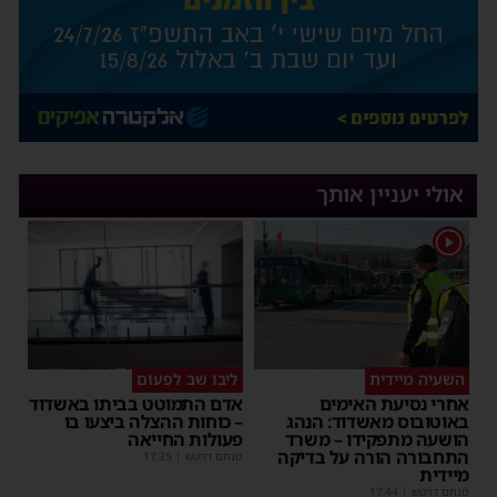
אולי יעניין אותך
1
השעיה מיידית
ליבו שב לפעום
אחרי נסיעת האימים
אדם התמוטט בביתו באשדוד
באוטובוס מאשדוד: הנהג
– כוחות ההצלה ביצעו בו
הושעה מתפקידו – משרד
פעולות החייאה
התחבורה הורה על בדיקה
מנחם דויטש
|
17:35
מיידית
מנחם דויטש
|
17:44