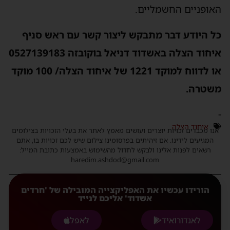
האופניים החשמליים.
כל היודע דבר מתבקש ליצור קשר עם ראש סניף
איחוד הצלה באשדוד דניאל בוקובזה 0527139183
או לדווח למוקד 1221 של איחוד הצלה/ 100 מוקד
משטרה.
-
איחוד הצלה
אנו מכבדים זכויות יוצרים ועושים מאמץ לאתר את בעלי הזכויות בצילומים
המגיעים לידינו. אם זיהיתים בפרסומינו צילום שיש לכם זכויות בו, אתם
רשאים לפנות אלינו ולבקש לחדול מהשימוש באמצעות כתובת המייל:
haredim.ashdod@gmail.com
הורידו עכשיו את האפליקצייה המובילה של 'חרדים
אשדוד' אליכם לנייד
לאנדורואיד
לאפל