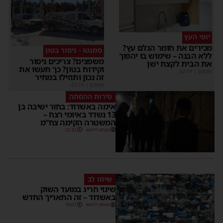
יופי העץ
מכירים את חומר הגלם עץ?
סמנטו - ניסור בטון
ללא הבנה – שימוש בו יהפוך
משפצים? צריכים ניסור
את הבית לקצת ישן
וקידוח בטון? כך תעשו את
מקודם
|
02:14
זה נכון ותוזילו במחיר
מקודם
|
02:14
פירות ההסתה
אימה באשדוד: בחור ישיבה בן
13 נשדד באיומי רצח –
המשטרה הקימה צח”מ
מנחם דויטש
22:32
שימו לב
שינוי חריג במועד השוק
באשדוד – זה התאריך החדש
מנחם דויטש
16:07