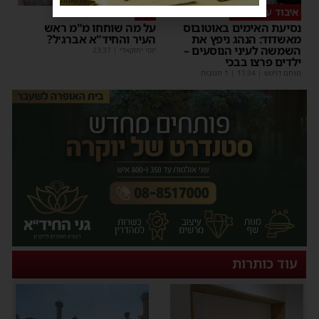
איבוד עשתונות
צפו
נסיעת האימים באוטובוס
על מה שוחחו מ"מ ראש
מאשדוד: הנהג ניפץ את
העיר והחיד"א אברג׳ל?
השמשה לעיני הנוסעים –
יוסי יחזקאלי
|
23:37
ילדים פרצו בבכי
מנחם דויטש
|
11:34
| 1 תגובות
עוד כותרות