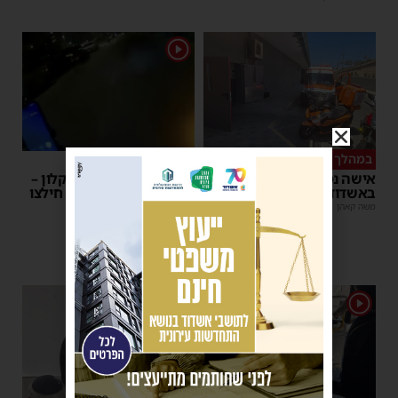
1
במהלך העבודה
צפו
אישה נפלה מסולם במחסן
תינוק ננעל ברכב באשקלון –
באשדוד
המתנדבים האשדודים חילצו
אותו בשלום
משה קאהן
|
17:31
משה קאהן
|
11:53
1
1
פרסומת