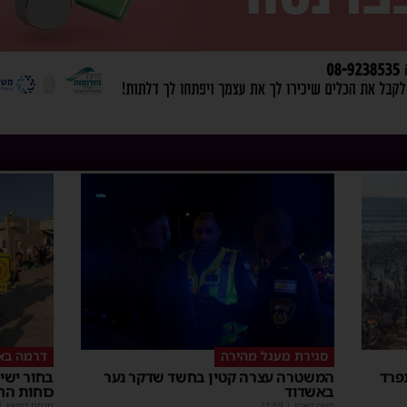
סגירת מעגל מהירה
דרמה בא
פרד
המשטרה עצרה קטין בחשד שדקר נער
באשדוד
כוחות הח
משה קאהן
|
21:59
מנחם דויטש
|