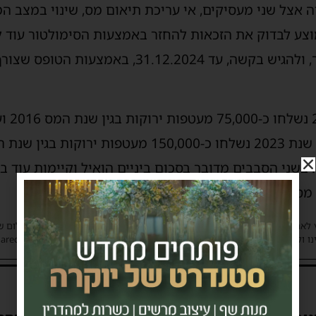
ה אצל שני מעסיקים, אי עריכת תיאום מס, שינוי במצב ה
ע לבדוק את הזכאות להחזר באמצעות הסימולטור עוד ל
31.1, באמצעות הטופס שצורף במעטפה.
תר מ-12 מיליון ₪. בשני הסבבים מדובר בסכום ביניים הואיל וקיימות
2 עד סוף דצמבר 2023.
 לאתר את בעלי הזכויות בצילומים המגיעים לידינו. אם זיהיתים בפרסומינו צילום 
ו ולבקש לחדול מהשימוש באמצעות כתובת המייל: haredim.ashdod@gmail.com
תגובות