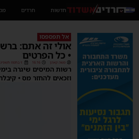
חדשות
חרדים
ממס
אל תפספסו
• כל הפרטים
משה קאהן
16:16
ז׳ בתמוז תשפ״ג (26/06/2023
וזכאים להחזר מס • קיבלת