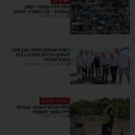
שימו לב
שינוי חריג במועד השוק
באשדוד – זה התאריך החדש
מנחם דויטש
16:07
רשות המסים הניחה אבן פינה
למתקן הבידוק החדש בבית
המכס אשדוד
משה קאהן
15:37
1 תגובות
הודעה לנהגים
אלפי נהגים יושפעו: עבודות
לילה סמוך לאשדוד
מנחם דויטש
11:10