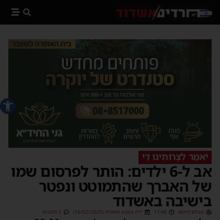
פתח סרג
יֹאמַר לְצָרוֹתֵינוּ דַי
אב ל-6 ילדים: הותר לפרסום שמו
של האברך שהתמוטט ונפטר
בישיבה באשדוד
מנחם דויטש
17:48
י״ח בשבט תשפ״ה (16/02/2025)
2 תגובות