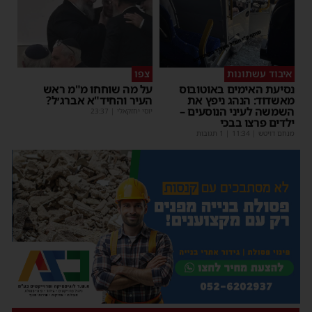
איבוד עשתונות
צפו
נסיעת האימים באוטובוס
על מה שוחחו מ"מ ראש
מאשדוד: הנהג ניפץ את
העיר והחיד"א אברג׳ל?
השמשה לעיני הנוסעים –
יוסי יחזקאלי
|
23:37
ילדים פרצו בבכי
מנחם דויטש
|
11:34
| 1 תגובות