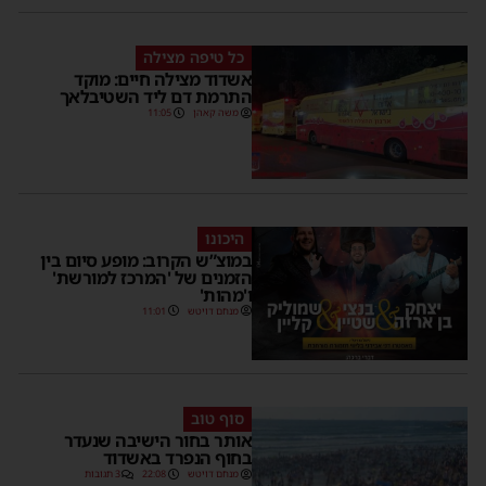
כל טיפה מצילה
אשדוד מצילה חיים: מוקד
התרמת דם ליד השטיבלאך
משה קאהן
11:05
היכונו
במוצ”ש הקרוב: מופע סיום בין
הזמנים של 'המרכז למורשת'
ו'מהות'
מנחם דויטש
11:01
סוף טוב
אותר בחור הישיבה שנעדר
בחוף הנפרד באשדוד
מנחם דויטש
22:08
3 תגובות