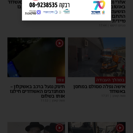
אחרי נסיעת האימים
אדם התמוטט בביתו באשדוד
באוטובוס מאשדוד: הנהג
– כוחות ההצלה ביצעו בו
הושעה מתפקידו – משרד
פעולות החייאה
פרסומת
התחבורה הורה על בדיקה
מנחם דויטש
|
17:35
מיידית
מנחם דויטש
|
17:44
1
במהלך העבודה
צפו
אישה נפלה מסולם במחסן
תינוק ננעל ברכב באשקלון –
באשדוד
המתנדבים האשדודים חילצו
אותו בשלום
משה קאהן
|
17:31
משה קאהן
|
11:53
1
1