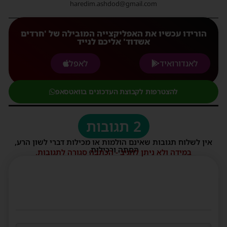
haredim.ashdod@gmail.com
הורידו עכשיו את האפליקצייה המובילה של 'חרדים
אשדוד' אליכם לנייד
לאנדורואיד
לאפל
להצטרפות לקבוצת העדכונים בוואטסאפ
2 תגובות
אין לשלוח תגובות שאינם הולמות או מכילות דברי לשון הרע,
הסתה ורכילות.
במידה ולא ניתן להגיב - הכתבה סגורה לתגובות.