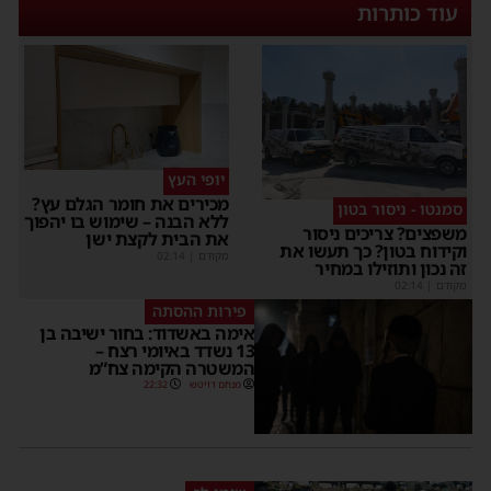
עוד כותרות
יופי העץ
מכירים את חומר הגלם עץ?
סמנטו - ניסור בטון
ללא הבנה – שימוש בו יהפוך
משפצים? צריכים ניסור
את הבית לקצת ישן
וקידוח בטון? כך תעשו את
מקודם
|
02:14
זה נכון ותוזילו במחיר
מקודם
|
02:14
פירות ההסתה
אימה באשדוד: בחור ישיבה בן
13 נשדד באיומי רצח –
המשטרה הקימה צח”מ
מנחם דויטש
22:32