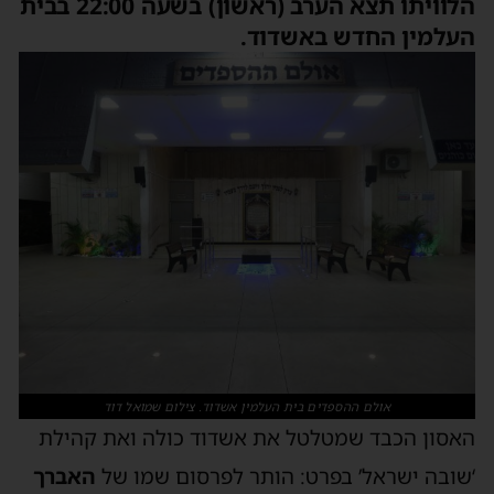
הלוויתו תצא הערב (ראשון) בשעה 22:00 בבית
העלמין החדש באשדוד.
אולם ההספדים בית העלמין אשדוד. צילום שמואל דוד
האסון הכבד שמטלטל את אשדוד כולה ואת קהילת
‘שובה ישראל’ בפרט: הותר לפרסום שמו של
האברך