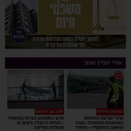
אולי יעניין אותך
1
השעיה מיידית
ליבו שב לפעום
אחרי נסיעת האימים
אדם התמוטט בביתו באשדוד
באוטובוס מאשדוד: הנהג
– כוחות ההצלה ביצעו בו
הושעה מתפקידו – משרד
פעולות החייאה