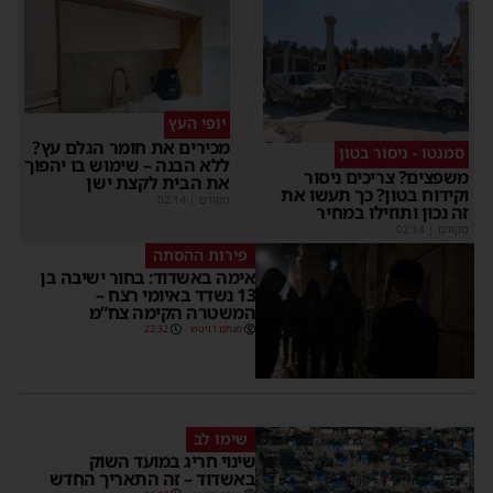
יופי העץ
מכירים את חומר הגלם עץ?
סמנטו - ניסור בטון
ללא הבנה – שימוש בו יהפוך
משפצים? צריכים ניסור
את הבית לקצת ישן
וקידוח בטון? כך תעשו את
מקודם
|
02:14
זה נכון ותוזילו במחיר
מקודם
|
02:14
פירות ההסתה
אימה באשדוד: בחור ישיבה בן
13 נשדד באיומי רצח –
המשטרה הקימה צח”מ
מנחם דויטש
22:32
שימו לב
שינוי חריג במועד השוק
באשדוד – זה התאריך החדש