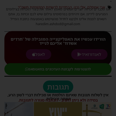
-
אבי אמסלם
,
אלי נכט
,
הבחירות לרשויות המקומיות תשפ"ד
אנו מכבדים זכויות יוצרים ועושים מאמץ לאתר את בעלי הזכויות בצילומים
המגיעים לידינו. אם זיהיתים בפרסומינו צילום שיש לכם זכויות בו, אתם
רשאים לפנות אלינו ולבקש לחדול מהשימוש באמצעות כתובת המייל:
haredim.ashdod@gmail.com
הורידו עכשיו את האפליקצייה המובילה של 'חרדים
אשדוד' אליכם לנייד
לאנדורואיד
לאפל
להצטרפות לקבוצת העדכונים בוואטסאפ
תגובות
אין לשלוח תגובות שאינם הולמות או מכילות דברי לשון הרע,
הסתה ורכילות.
במידה ולא ניתן להגיב - הכתבה סגורה לתגובות.