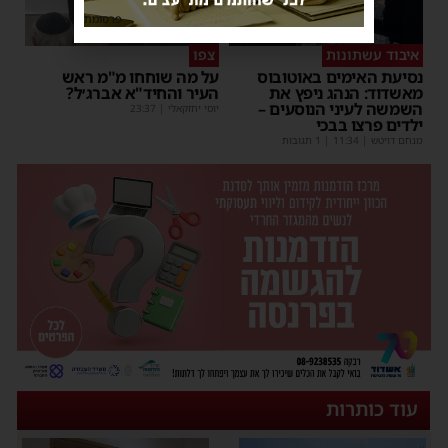
פרסומת
איבוד עשתונות
צפו
נסיעת האימים באוטובוס
על מה שוחחו מ"מ ראש
מאשדוד: הנהג ניפץ את
העיר והחיד"א אברג׳ל?
השמשה לעיני הנוסעים –
יוסי יחזקאלי
|
23:37
ילדים פרצו בבכי
מנחם דויטש
|
11:34
| 1 תגובות
עוד כותרות