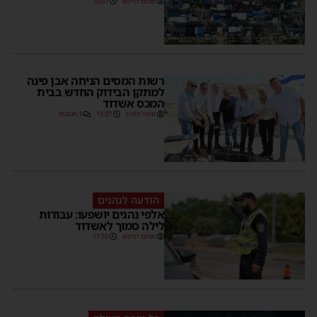
מנחם דויטש
16:07
רשות המסים הניחה אבן פינה
למתקן הבידוק החדש בבית
המכס אשדוד
משה קאהן
15:37
1 תגובות
הודעה לנהגים
אלפי נהגים יושפעו: עבודות
לילה סמוך לאשדוד
מנחם דויטש
11:10