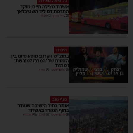
כל טיפה מצילה
אשדוד מצילה חיים: מוקד
התרמת דם ליד השטיבלאך
משה קאהן
11:05
היכונו
במוצ”ש הקרוב: מופע סיום בין
הזמנים של 'המרכז למורשת'
ו'מהות'
מנחם דויטש
11:01
סוף טוב
אותר בחור הישיבה שנעדר
בחוף הנפרד באשדוד
מנחם דויטש
22:08
3 תגובות