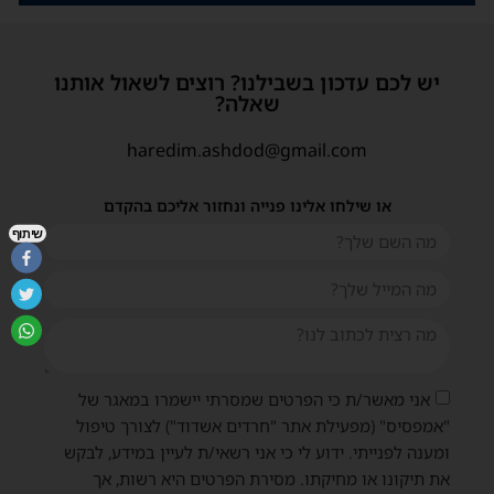
יש לכם עדכון בשבילנו? רוצים לשאול אותנו
שאלה?
haredim.ashdod@gmail.com
או שילחו אלינו פנייה ונחזור אליכם בהקדם
שיתוף
אני מאשר/ת כי הפרטים שמסרתי יישמרו במאגר של
"אמפסיס" (מפעילת אתר "חרדים אשדוד") לצורך טיפול
ומענה לפנייתי. ידוע לי כי אני רשאי/ת לעיין במידע, לבקש
את תיקונו או מחיקתו. מסירת הפרטים היא רשות, אך