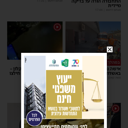
התחבורה הורה על בדיקה
מנחם דויטש
|
17:35
מיידית
מנחם דויטש
|
17:44
1
במהלך העבודה
צפו
אישה נפלה מסולם במחסן
תינוק ננעל ברכב באשקלון –
באשדוד
המתנדבים האשדודים חילצו
אותו בשלום
משה קאהן
|
17:31
משה קאהן
|
11:53
1
1