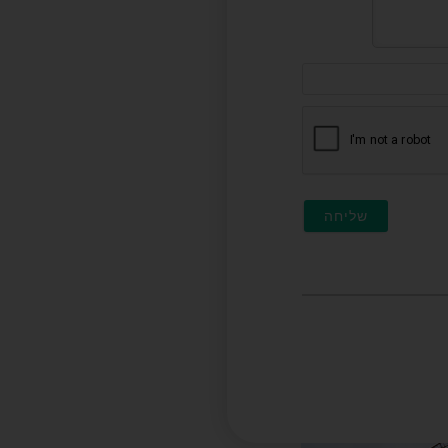
דוא"ל
(לא
חובה)