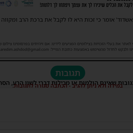
שדוד' אומר כי זכות היא לו לקבל את ברכת הרב ומקווה
 לאתר את בעלי הזכויות בצילומים המגיעים לידינו. אם זיהיתים בפרסומינו צילום 
ו ולבקש לחדול מהשימוש באמצעות כתובת המייל: haredim.ashdod@gmail.com
תגובות
גובות שאינם הולמות או מכילות דברי לשון הרע, הסת
במידה ולא ניתן להגיב - הכתבה סגורה לתגובות.