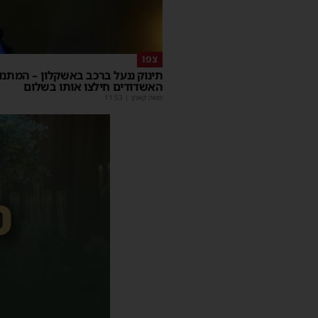
צפו
תינוק ננעל ברכב באשקלון – המתנד
האשדודים חילצו אותו בשלום
משה קאהן
|
11:53