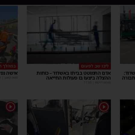
ליבו שב לפעום
במהלך ה
דוד:
אדם התמוטט בביתו באשדוד – כוחות
אישה נפל
חבורה
ההצלה ביצעו בו פעולות החייאה
משה קאהן
|
1
מנחם דויטש
|
17:35
1
1