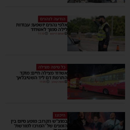
הודעה לנהגים
אלפי נהגים יושפעו: עבודות
לילה סמוך לאשדוד
מנחם דויטש
11:10
כל טיפה מצילה
אשדוד מצילה חיים: מוקד
התרמת דם ליד השטיבלאך
משה קאהן
11:05
היכונו
במוצ”ש הקרוב: מופע סיום בין
הזמנים של 'המרכז למורשת'