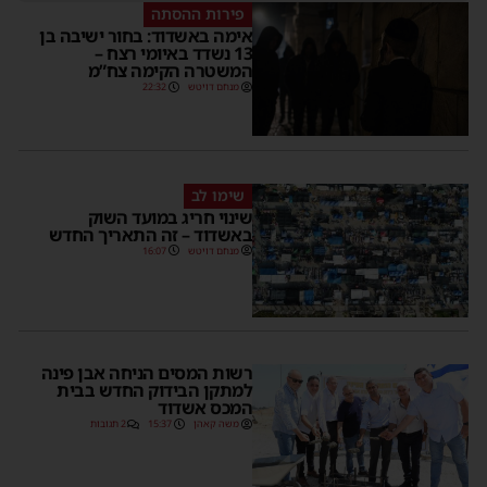
פירות ההסתה
אימה באשדוד: בחור ישיבה בן
13 נשדד באיומי רצח –
המשטרה הקימה צח”מ
מנחם דויטש
22:32
שימו לב
שינוי חריג במועד השוק
באשדוד – זה התאריך החדש
מנחם דויטש
16:07
רשות המסים הניחה אבן פינה
למתקן הבידוק החדש בבית
המכס אשדוד
משה קאהן
15:37
2 תגובות