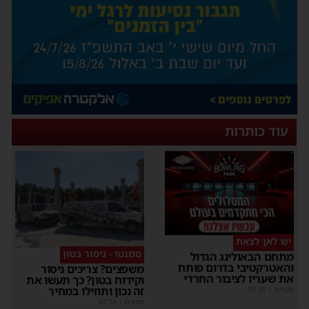
עוד כותרות
יש לאן לצאת
סמנטו - ניסור בטון
מתחם הבאולינג הגדול
והאטרקטיבי בדרום פותח
משפצים? צריכים ניסור
את שעריו לציבור החרדי
וקידוח בטון? כך תעשו את
זה נכון ותוזילו במחיר
מקודם
|
01:35
מקודם
|
02:14