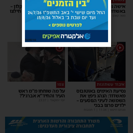
אישה נפלה מסולם במחסן
תינוק ננעל ברכב באשקלון –
באשדוד
המתנדבים האשדודים חילצו
אותו בשלום
משה קאהן
|
17:31
משה קאהן
|
11:53
פרסומת
1
1
איבוד עשתונות
צפו
נסיעת האימים באוטובוס
על מה שוחחו מ"מ ראש
מאשדוד: הנהג ניפץ את
העיר והחיד"א אברג׳ל?
השמשה לעיני הנוסעים –
יוסי יחזקאלי
|
23:37
ילדים פרצו בבכי
מנחם דויטש
|
11:34
| 1 תגובות