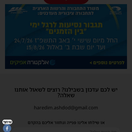
יש לכם עדכון בשבילנו? רוצים לשאול אותנו
שאלה?
haredim.ashdod@gmail.com
או שילחו אלינו פנייה ונחזור אליכם בהקדם
שיתוף