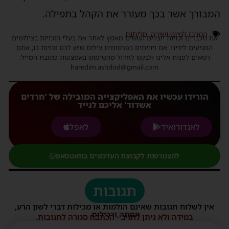
המבורך אשר בכך מעורר את הקהל בתפילה.
המרכז לפיוט ושירה
,
סליחות
אנו מכבדים זכויות יוצרים ועושים מאמץ לאתר את בעלי הזכויות בצילומים
המגיעים לידינו. אם זיהיתים בפרסומינו צילום שיש לכם זכויות בו, אתם
רשאים לפנות אלינו ולבקש לחדול מהשימוש באמצעות כתובת המייל:
haredim.ashdod@gmail.com
הורידו עכשיו את האפליקצייה המובילה של 'חרדים
אשדוד' אליכם לנייד
לאנדורואיד
לאפל
להצטרפות לקבוצת העדכונים בוואטסאפ
תגובות
אין לשלוח תגובות שאינם הולמות או מכילות דברי לשון הרע,
הסתה ורכילות.
במידה ולא ניתן להגיב - הכתבה סגורה לתגובות.