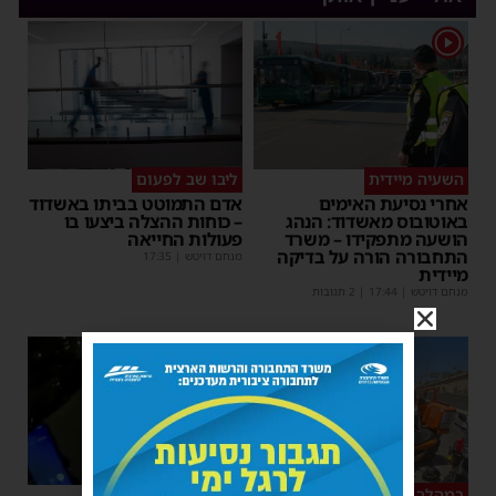
1
השעיה מיידית
ליבו שב לפעום
אחרי נסיעת האימים
אדם התמוטט בביתו באשדוד
באוטובוס מאשדוד: הנהג
– כוחות ההצלה ביצעו בו
הושעה מתפקידו – משרד
פעולות החייאה
התחבורה הורה על בדיקה
מנחם דויטש
|
17:35
מיידית
מנחם דויטש
|
17:44
| 2 תגובות
1
במהלך העבודה
צפו