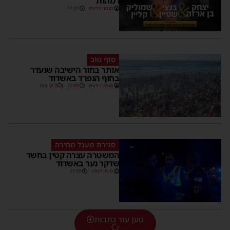
ו'מהות'
מנחם דויטש
11:01
סוף טוב
אותר בחור הישיבה שנעדר
בחוף הנפרד באשדוד
מנחם דויטש
22:08
3 תגובות
סגירת מעגל מהירה
המשטרה עצרה קטין בחשד
שדקר נער באשדוד
משה קאהן
21:59
טען עוד כתבות