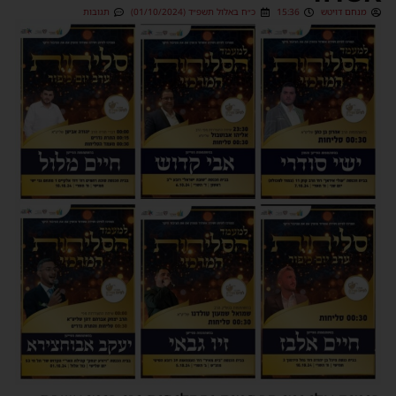
מנחם דויטש
15:36
כ״ח באלול תשפ״ד (01/10/2024)
תגובות