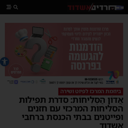
פתח סרג
ביוזמת המרכז לפיוט ושירה
אֲדוֹן הַסְּלִיחוֹת: סדרת תפילות
הסליחות המרכזי עם חזנים
ופייטנים בבתי הכנסת ברחבי
אשדוד