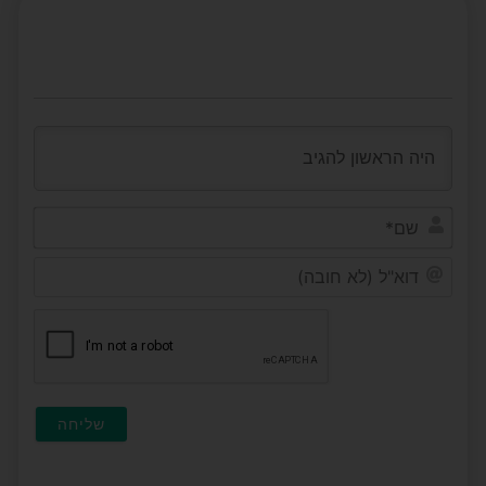
שם*
דוא"ל
(לא
חובה